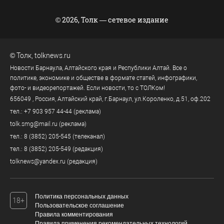
© 2026, Толк — сетевое издание
©
Толк
,
tolknews.ru
Новости Барнаула, Алтайского края и Республики Алтай. Все о
политике, экономике и обществе в формате статей, инфографики,
фото- и видеорепортажей. Если новости, то с ТОЛКом!
656049
, Россия, Алтайский край, г.
Барнаул
,
ул.Короленко, д.51, оф.202
тел.:
+7 903 957 44-44
(реклама)
tolk.smg@mail.ru
(реклама)
тел.:
8 (3852) 205-545
(телеканал)
тел.:
8 (3852) 205-549
(редакция)
tolknews@yandex.ru
(редакция)
Политика персональных данных
18+
Пользовательское соглашение
Правила комментирования
Правила применения рекомендательных технологий