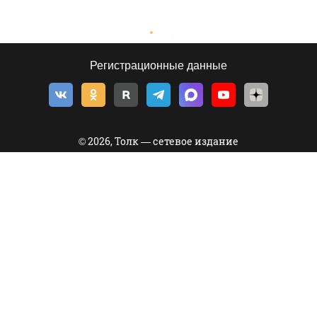
Регистрационные данные
© 2026, Толк — сетевое издание
©
Толк
,
tolknews.ru
Новости Барнаула, Алтайского края и Республики Алтай. Все о
политике, экономике и обществе в формате статей, инфографики,
фото- и видеорепортажей. Если новости, то с ТОЛКом!
656049
, Россия, Алтайский край, г.
Барнаул
,
ул.Короленко, д.51, оф.202
тел.:
+7 903 957 44-44
(реклама)
tolk.smg@mail.ru
(реклама)
тел.:
8 (3852) 205-545
(телеканал)