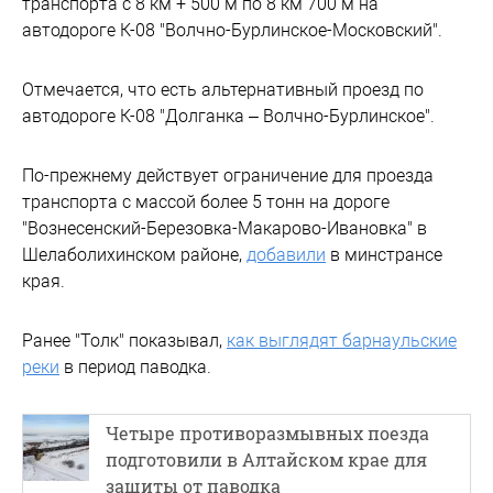
транспорта с 8 км + 500 м по 8 км 700 м на
автодороге К-08 "Волчно-Бурлинское-Московский".
Отмечается, что есть альтернативный проезд по
автодороге К-08 "Долганка – Волчно-Бурлинское".
По-прежнему действует ограничение для проезда
транспорта с массой более 5 тонн на дороге
"Вознесенский-Березовка-Макарово-Ивановка" в
Шелаболихинском районе,
добавили
в минстрансе
края.
Ранее "Толк" показывал,
как выглядят барнаульские
реки
в период паводка.
Четыре противоразмывных поезда
подготовили в Алтайском крае для
защиты от паводка