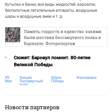
бутылки и банки, все виды жидкостей, аэрозоли,
беспилотные летательные аппараты, воздушные
шары и воздушные змеи и т. д.
Память, гордость и единство: какими
были шествия Бессмертного полка в
Барнауле. Фоторепортаж
Cюжет: Барнаул помнит. 80-летие
Великой Победы
#
9
#
акция
#
День
#
праздники
Мая
"Бессмертный
Победы
полк"
Новости партнеров