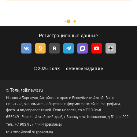
Регистрационные данные
© 2026, Толк — сетевое издание
©
Толк
,
tolknews.ru
Новости Барнаула, Алтайского края и Республики Алтай. Все о
политике, экономике и обществе в формате статей, инфографики,
фото- и видеорепортажей. Если новости, то с ТОЛКом!
656049
, Россия, Алтайский край, г.
Барнаул
,
ул.Короленко, д.51, оф.202
тел.:
+7 903 957 44-44
(реклама)
tolk.smg@mail.ru
(реклама)