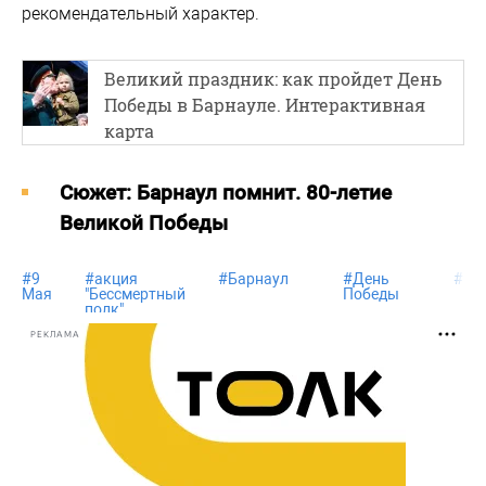
рекомендательный характер.
Великий праздник: как пройдет День
Победы в Барнауле. Интерактивная
карта
Cюжет: Барнаул помнит. 80-летие
Великой Победы
#
9
#
акция
#
Барнаул
#
День
#
пр
Мая
"Бессмертный
Победы
полк"
РЕКЛАМА