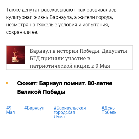
Также депутат рассказывают, как развивалась
культурная жизнь Барнаула, а жители города,
несмотря на тяжелые условия и испытания,
сохраняли ее.
Барнаул в истории Победы. Депутаты
БГД приняли участие в
патриотической акции к 9 Мая
Cюжет: Барнаул помнит. 80-летие
Великой Победы
#
9
#
Барнаул
#
Барнаульская
#
День
#
д
Мая
городская
Победы
Дума