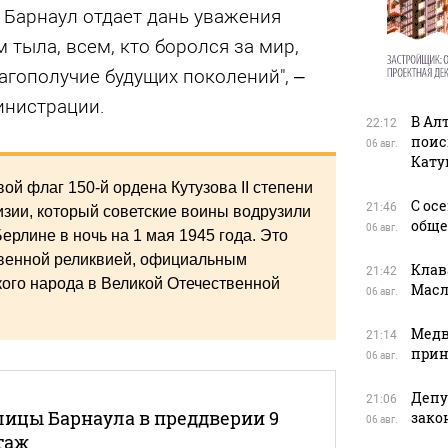
, Барнаул отдает дань уважения
 тыла, всем, кто боролся за мир,
агополучие будущих поколений", –
инистрации.
В Ал
22:12
поис
06 авг.
Кату
 флаг 150-й ордена Кутузова II степени
С ос
21:46
зии, который советские воины водрузили
обще
06 авг.
ерлине в ночь на 1 мая 1945 года. Это
твенной реликвией, официальным
Клав
21:42
ого народа в Великой Отечественной
Масл
06 авг.
Медв
21:14
прин
06 авг.
Депу
21:06
лицы Барнаула в преддверии 9
зако
06 авг.
таж