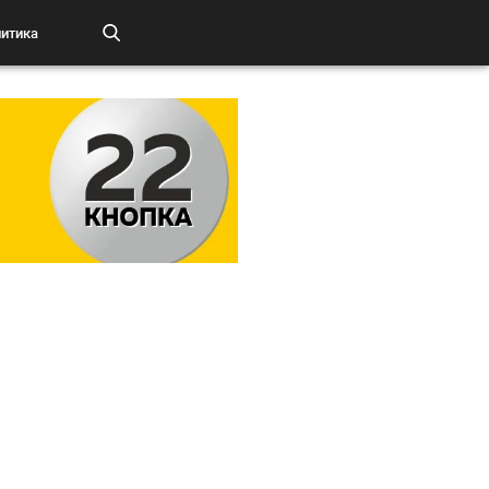
итика