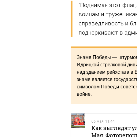
"Поднимая этот флаг
воинам и труженикам
справедливость и бл
подчеркивают в адм
Знамя Победы — штурмовой
Идрицкой стрелковой диви
над зданием рейхстага в Б
знамя является государс
символом Победы советск
войне.
06 мая, 11:44
Как выглядят у
Мая. Фоторепор