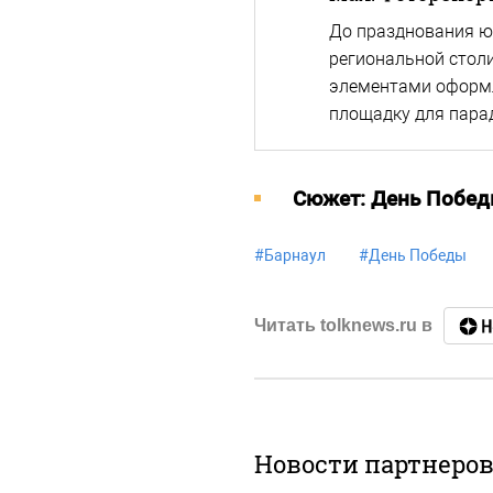
До празднования ю
региональной стол
элементами оформл
площадку для пара
Cюжет: День Побед
#
Барнаул
#
День Победы
Читать tolknews.ru в
Новости партнеро