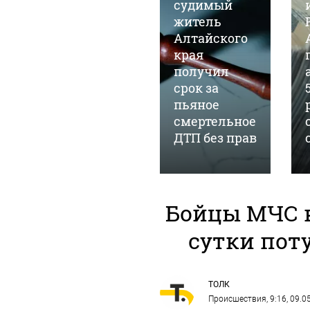
Пьяный
судимый
мужчина
житель
жестоко
Алтайского
избил свою
края
м
беременную
получил
девушку на
срок за
свадьбе в
пьяное
Республике
смертельное
Алтай
ДТП без прав
Бойцы МЧС в
сутки пот
ТОЛК
Происшествия
, 9:16, 09.