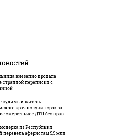
новостей
ьница внезапно пропала
е странной переписки с
чиной
е судимый житель
йского края получил срок за
ое смертельное ДТП без прав
ионерка из Республики
й перевела аферистам 5,5 млн