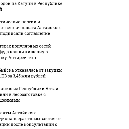
водой на Катуни в Республике
й
тические партии и
ственная палата Алтайского
 подписали соглашение
ргерах популярных сетей
фуда нашли кишечную
чку. Антирейтинг
Бийска отказалась от закупки
 H3 за 3,45 млн рублей
анию из Республики Алтай
или в лесозаготовке с
ушениями
енты Алтайского
диспансера отказываются от
аций после консультаций с
06 августа, 19:53