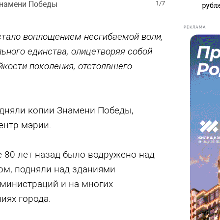
Знамени Победы
1/7
рубл
РЕКЛАМА
тало воплощением несгибаемой воли,
ьного единства, олицетворяя собой
йкости поколения, отстоявшего
одняли копии Знамени Победы,
ентр мэрии.
 80 лет назад было водружено над
м, подняли над зданиями
дминистраций и на многих
иях города.