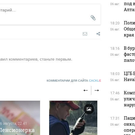
под 
06 авг.
Алта
Поли
18:20
Обще
06 авг.
края
В бу
18:16
фаст
06 авг.
авил комментариев, станьте первым.
пало
ЦГБ 
18:03
Haval
06 авг.
КОММЕНТАРИИ ДЛЯ САЙТА
CACKL
E
Комп
17:46
улич
06 авг.
нар
Паци
17:31
онко
6 августа, 22:41
06 авг.
Пенсионерка
опер