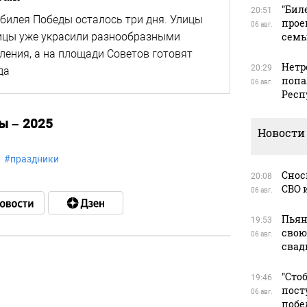
"Бил
20:51
билея Победы осталось три дня. Улицы
прое
06 авг.
ицы уже украсили разнообразными
сем
ения, а на площади Советов готовят
Нетр
20:29
да
попа
06 авг.
Респ
ы – 2025
Новости
#
праздники
Снос
20:08
СВО 
06 авг.
Пьян
19:53
свою
06 авг.
свад
"Сто
19:46
в
пост
06 авг.
побе