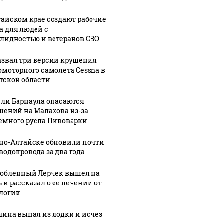
тайском крае создают рабочие
а для людей с
лидностью и ветеранов СВО
азвал три версии крушения
омоторного самолета Cessna в
тской области
ли Барнаула опасаются
шений на Малахова из-за
емного русла Пивоварки
Таких событий не
рно-Алтайске обновили почти
новости по
В магази
 водопровода за два года
было с 1945: чего
ению вертолета на
ажиотаж 
ждать всем нам?
азе: читать здесь
продукта
юбленный Лерчек вышел на
 и рассказал о ее лечении от
логии
ина выпал из лодки и исчез