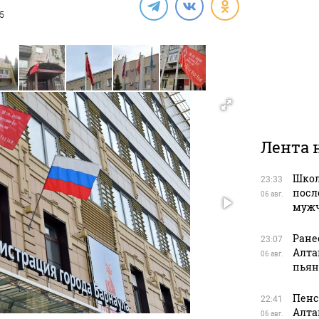
25
Лента 
Школ
23:33
посл
06 авг.
муж
Ране
23:07
Алта
06 авг.
пьян
Пенс
22:41
Алта
06 авг.