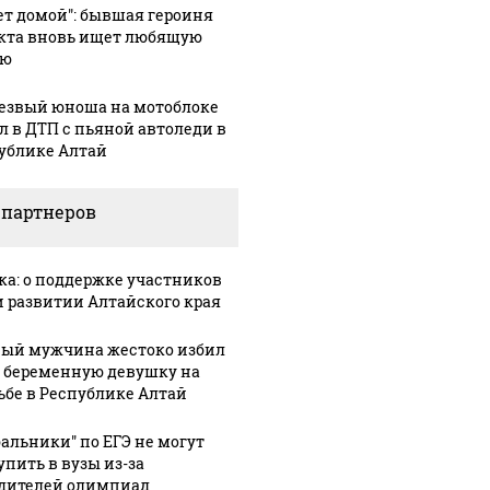
ет домой": бывшая героиня
кта вновь ищет любящую
ью
езвый юноша на мотоблоке
л в ДТП с пьяной автоледи в
ублике Алтай
 партнеров
ка: о поддержке участников
и развитии Алтайского края
ый мужчина жестоко избил
 беременную девушку на
ьбе в Республике Алтай
бальники" по ЕГЭ не могут
упить в вузы из-за
дителей олимпиад