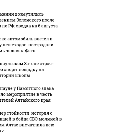
Пьяный
мужчина
1:42
рмании возмутились
ока
жестоко
06 августа, 21:14
лением Зеленского после
Медведь в
избил свою
 по РФ: сводка на 6 августа
а
барнаульском
беременную
зоопарке
девушку на
ске автомобиль влетел в
никова.
принял
свадьбе в
у пешеходов: пострадали
мь человек. Фото
ные
тропический
Республике
душ. Видео
Алтай
рнаульском Затоне строят
ю спортплощадку на
итории школы
рнауле у Памятного знака
ло мероприятие в честь
ителей Алтайского края
ер стойкости: история с
вшей в бойца СВО молнией в
ом Алтае впечатлила всю
ну