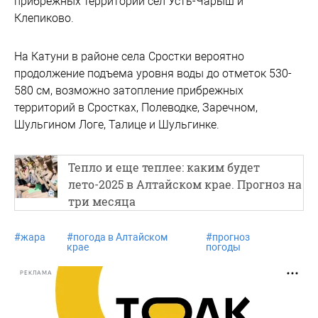
прибрежных территорий сел Усть-Чарыш и
Клепиково.
На Катуни в районе села Сростки вероятно
продолжение подъема уровня воды до отметок 530-
580 см, возможно затопление прибрежных
территорий в Сростках, Полеводке, Заречном,
Шульгином Логе, Талице и Шульгинке.
Тепло и еще теплее: каким будет
лето-2025 в Алтайском крае. Прогноз на
три месяца
#
жара
#
погода в Алтайском
#
прогноз
крае
погоды
РЕКЛАМА