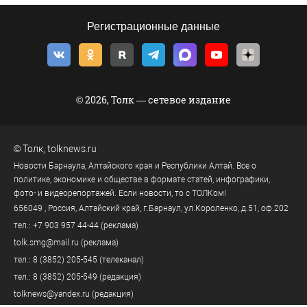
Регистрационные данные
© 2026, Толк — сетевое издание
©
Толк
,
tolknews.ru
Новости Барнаула, Алтайского края и Республики Алтай. Все о
политике, экономике и обществе в формате статей, инфографики,
фото- и видеорепортажей. Если новости, то с ТОЛКом!
656049
, Россия, Алтайский край, г.
Барнаул
,
ул.Короленко, д.51, оф.202
тел.:
+7 903 957 44-44
(реклама)
tolk.smg@mail.ru
(реклама)
тел.:
8 (3852) 205-545
(телеканал)
тел.:
8 (3852) 205-549
(редакция)
tolknews@yandex.ru
(редакция)