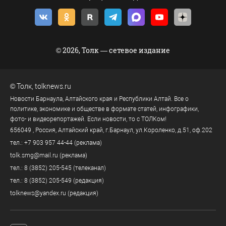
© 2026, Толк — сетевое издание
©
Толк
,
tolknews.ru
Новости Барнаула, Алтайского края и Республики Алтай. Все о
политике, экономике и обществе в формате статей, инфографики,
фото- и видеорепортажей. Если новости, то с ТОЛКом!
656049
, Россия, Алтайский край, г.
Барнаул
,
ул.Короленко, д.51, оф.202
тел.:
+7 903 957 44-44
(реклама)
tolk.smg@mail.ru
(реклама)
тел.:
8 (3852) 205-545
(телеканал)
тел.:
8 (3852) 205-549
(редакция)
tolknews@yandex.ru
(редакция)