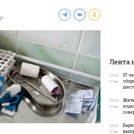
021
Лента 
57-л
23:32
сбор
07 авг.
шест
Жите
23:03
подо
07 авг.
сове
Барн
22:41
выпу
07 авг.