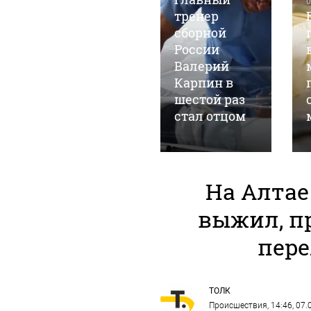
0
"Веселый
тренер
молочник"
сборной
Джастас
России
Уолкер
Валерий
заявил, что
Карпин в
ему грозит
шестой раз
выдворение
стал отцом
На Алта
выжил, пр
пер
ТОЛК
Происшествия
, 14:46, 07