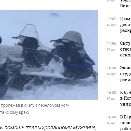
07 авг.
Виде
Гром
17:07
деся
07 авг.
раск
Ситу
17:06
стаб
07 авг.
осно
Экол
16:58
студ
07 авг.
райо
К 65
16:55
в По
07 авг.
уник
пролежав в снегу с переломом ноги
лтайскому краю
В Ба
16:49
пеше
07 авг.
ть помощь травмированному мужчине,
рабо