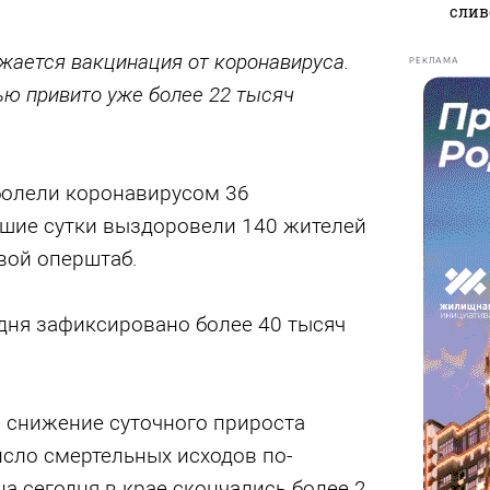
слив
жается вакцинация от коронавируса.
РЕКЛАМА
ью привито уже более 22 тысяч
болели коронавирусом 36
дшие сутки выздоровели 140 жителей
вой оперштаб.
одня зафиксировано более 40 тысяч
 снижение суточного прироста
исло смертельных исходов по-
на сегодня в крае скончались более 2