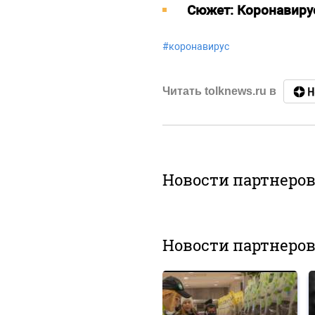
Cюжет: Коронавиру
#
коронавирус
Читать tolknews.ru в
Новости партнеро
Новости партнеро