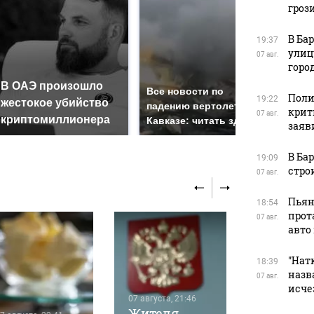
гроз
В Ба
19:37
улиц
07 авг.
горо
В ОАЭ произошло
Так
Все новости по
Поли
19:22
жестокое убийство
был
падению вертолета на
крит
07 авг.
криптомиллионера
жда
Кавказе: читать здесь
заяв
В Ба
19:09
стро
07 авг.
Пьян
18:54
прот
07 авг.
авто
"Натк
18:39
назв
07 авг.
исче
07 августа, 21:46
Жителя