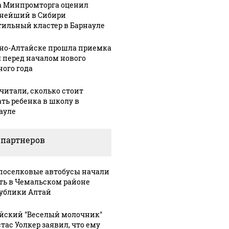
а Минпромторга оценил
нейший в Сибири
тильный кластер в Барнауле
рно-Алтайске прошла приемка
 перед началом нового
ного года
читали, сколько стоит
ать ребенка в школу в
ауле
 партнеров
оселковые автобусы начали
ть в Чемальском районе
ублики Алтай
йский "Веселый молочник"
тас Уолкер заявил, что ему