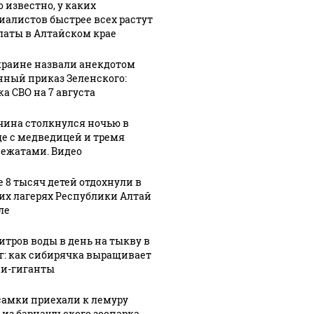
1:12
о известно, у каких
вие
автобусы
"Веселый
иалистов быстрее всех растут
ло
начали
молочник"
латы в Алтайском крае
ходить в
Джастас
краине назвали анекдотом
ое
Чемальском
Уолкер
нный приказ Зеленского:
сле
районе
заявил, что
ка СВО на 7 августа
у
Республики
ему грозит
Алтай
выдворение
ина столкнулся ночью в
де с медведицей и тремя
ежатами. Видео
е 8 тысяч детей отдохнули в
их лагерях Республики Алтай
ле
литров воды в день на тыкву в
кг: как сибирячка выращивает
и-гиганты
самки приехали к лемуру
 из барнаульского зоопарка.