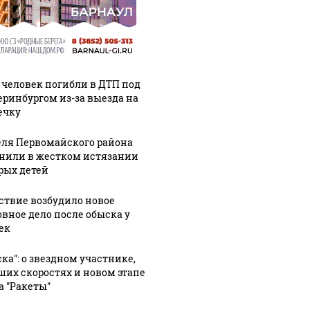
 человек погибли в ДТП под
еринбургом из-за выезда на
ечку
ля Первомайского района
нили в жестком истязании
рых детей
ствие возбудило новое
овное дело после обыска у
ек
ска": о звездном участнике,
ших скоростях и новом этапе
а "Ракеты"