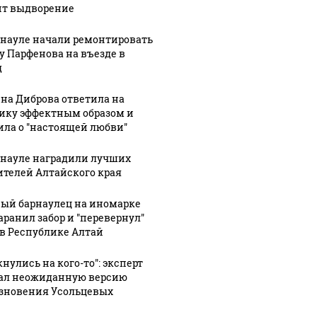
ит выдворение
рнауле начали ремонтировать
у Парфенова на въезде в
д
СМИ: В 
их событий не
полице
В магазинах России
на Диброва ответила на
о с 1945: чего
машину
ажиотаж из-за этого
ику эффектным образом и
ть всем нам?
подожг
продукта: что купить?
ила о "настоящей любви"
рнауле наградили лучших
ителей Алтайского края
ый барнаулец на иномарке
аранил забор и "перевернул"
 в Республике Алтай
нулись на кого-то": эксперт
ал неожиданную версию
зновения Усольцевых
07 августа, 19:53
07 августа, 19:46
Межпоселковые
Алтайский