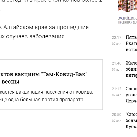
.
о в Алтайском крае за прошедшие
ых случаев заболевания
Пять
22:17
Екат
07 авг.
встр
Жите
21:46
обви
07 авг.
ктов вакцины "Гам-Ковид-Вак"
пяте
о весны
След
21:12
жается вакцинация населения от ковида.
угол
07 авг.
 еще одна большая партия препарата
Лерч
"Сно
20:50
боль
07 авг.
Кубк