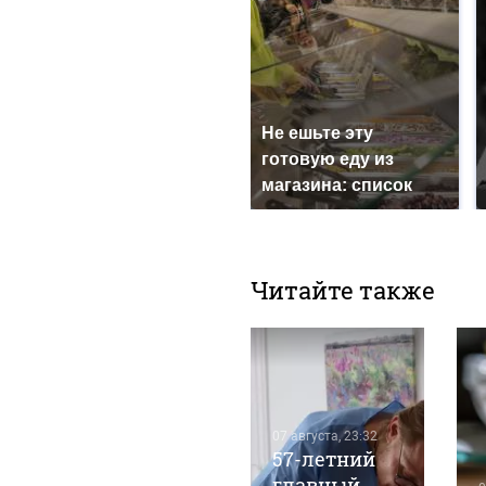
Не ешьте эту
готовую еду из
магазина: список
Читайте также
07 августа, 23:32
57-летний
07 августа, 19:46
ые
Алтайский
главный