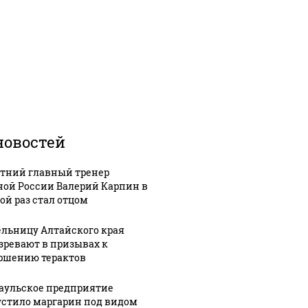
новостей
етний главный тренер
ной России Валерий Карпин в
ой раз стал отцом
льницу Алтайского края
зревают в призывах к
ршению терактов
аульское предприятие
стило маргарин под видом