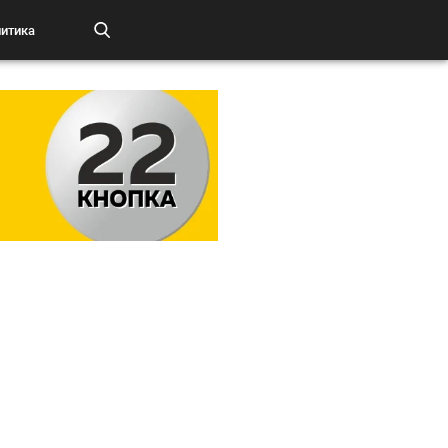
итика