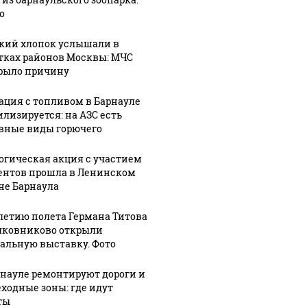
о
кий хлопок услышали в
тках районов Москвы: МЧС
рыло причину
ация с топливом в Барнауле
илизируется: на АЗС есть
вные виды горючего
огическая акция с участием
ентов прошла в Ленинском
не Барнаула
-летию полета Германа Титова
лковниково открыли
альную выставку. Фото
рнауле ремонтируют дороги и
ходные зоны: где идут
ты