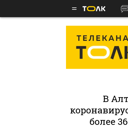
В Ал
коронавиру
более 3