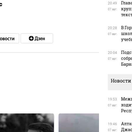
Глав
с
20:49
круп
07 авг.
текс
В Го
20:28
школ
07 авг.
учеб
Подс
20:04
собр
07 авг.
Барн
в
Новости
Межп
19:53
в
ходи
07 авг.
Респ
Алта
19:46
Джас
07 авг.