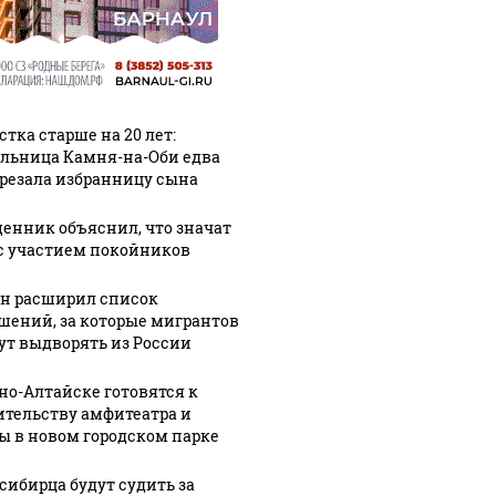
стка старше на 20 лет:
льница Камня-на-Оби едва
арезала избранницу сына
енник объяснил, что значат
с участием покойников
н расширил список
шений, за которые мигрантов
ут выдворять из России
рно-Алтайске готовятся к
ительству амфитеатра и
ы в новом городском парке
сибирца будут судить за