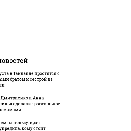
новостей
густа в Таиланде простятся с
ыми братом и сестрой из
ии
 Дмитриенко и Анна
сильд сделали трогательное
 с мамами
сем на пользу: врач
упредила, кому стоит