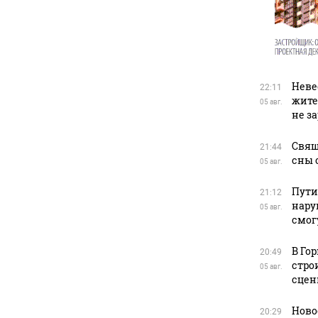
Неве
22:11
жите
05 авг.
не з
Свящ
21:44
сны 
05 авг.
Пути
21:12
нару
05 авг.
смог
В Го
20:49
стро
05 авг.
сцен
Ново
20:29