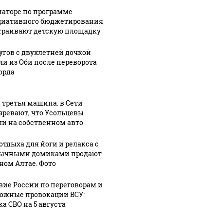
иаторе по программе
иативного бюджетирования
траивают детскую площадку
угов с двухлетней дочкой
ли из Оби после переворота
орда
 третья машина: в Сети
зревают, что Усольцевы
ли на собственном авто
отдыха для йоги и релакса с
ычными домиками продают
рном Алтае. Фото
вие России по переговорам и
ожные провокации ВСУ:
а СВО на 5 августа