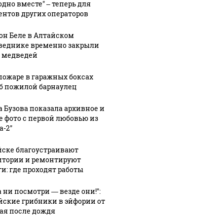
одно вместе" – теперь для
ентов других операторов
он Беле в Алтайском
веднике временно закрыли
а медведей
пожаре в гаражных боксах
б пожилой барнаулец
а Бузова показала архивное и
е фото с первой любовью из
а-2"
йске благоустраивают
итории и ремонтируют
ги: где проходят работы
а ни посмотри — везде они!":
йские грибники в эйфории от
ая после дождя