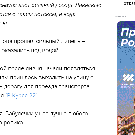
отказ
арнауле льет сильный дождь. Ливневые
тся с таким потоком, и вода
РЕКЛАМА
ицы
снова прошел сильный ливень –
 оказались под водой.
ой после ливня начали появляться
лям пришлось выходить на улицу с
 дорогу для проезда транспорта,
ал
"В Курсе 22"
.
ря. Бабулечки у нас лучше любого
р ролика.