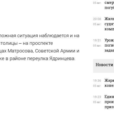
смер
05 авг.
погу
Жиль
20:08
судя
05 авг.
ком
сложная ситуация наблюдается и на
Урож
19:51
столицы – на проспекте
поги
05 авг.
зада
цах Матросова, Советской Армии и
же в районе переулка Ядринцева.
Новости
Жара
19:36
коне
05 авг.
Един
19:23
прои
05 авг.
приз