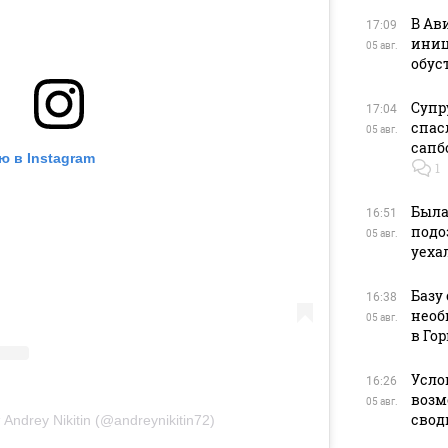
В Ав
17:09
иниц
05 авг.
обус
Супр
17:04
спас
05 авг.
сапб
ю в Instagram
1
Была
16:51
подо
05 авг.
уеха
Базу 
16:38
необ
05 авг.
в Го
Усло
16:26
возм
05 авг.
сводк
Andrey Nikitin (@andreynikitin72)