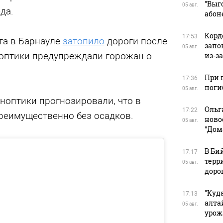
"Выг
05 авг.
да.
абон
Корд
17:53
та в Барнауле
затопило
дороги после
запо
05 авг.
оптики предупреждали горожан о
из-з
При 
17:36
поги
05 авг.
иноптики прогнозировали, что в
Ольг
17:22
преимущественно без осадков.
ново
05 авг.
"Дом
В Би
17:17
терр
05 авг.
доро
"Куд
17:13
алта
05 авг.
урож