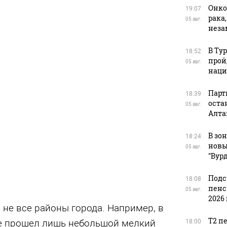
Онко
19:07
рака
05 авг.
нез
В Ту
18:52
прой
05 авг.
наци
Парт
18:39
оста
05 авг.
Алта
В зо
18:24
новы
05 авг.
"Вур
Подс
18:08
пенс
05 авг.
2026 
л не все районы города. Например, в
Т2 п
е прошел лишь небольшой мелкий
18:00