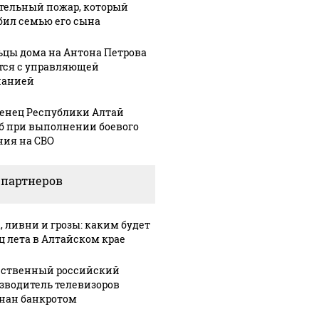
тельный пожар, который
бил семью его сына
цы дома на Антона Петрова
тся с управляющей
панией
енец Республики Алтай
б при выполнении боевого
ния на СВО
 партнеров
, ливни и грозы: каким будет
ц лета в Алтайском крае
ственный российский
зводитель телевизоров
нан банкротом