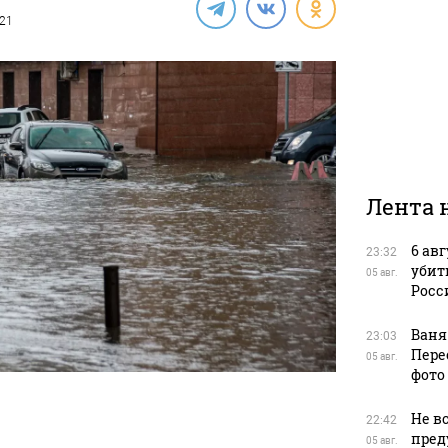
021
Лента 
6 ав
23:32
убит
05 авг.
Росс
Ваня
23:03
Пере
05 авг.
фото
Не в
22:42
пред
05 авг.