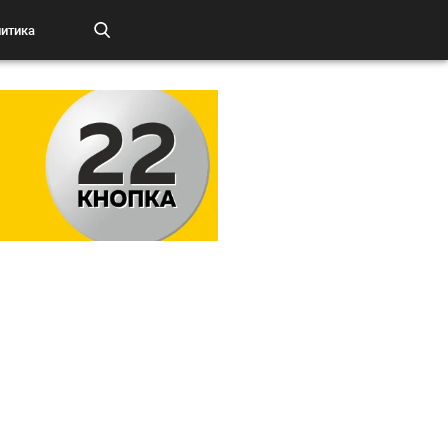
итика