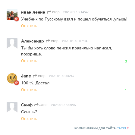
иван ленин
егор
2023.01.18 14:47
Учебник по Русскому взял и пошел обучаться ,упырь!
Ответить
Александр
егор
2023.01.18 07:04
Ты бы хоть слово пенсия правильно написал, 
позорище.
Ответить
2
Jane
егор
2023.01.18 06:47
100 %. Достал
Ответить
1
Скиф
Jane
2023.01.18 09:07
Ссышь?
Ответить
КОММЕНТАРИИ ДЛЯ САЙТА
CACKL
E