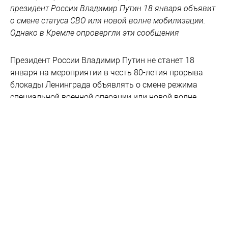
президент России Владимир Путин 18 января объявит
о смене статуса СВО или новой волне мобилизации.
Однако в Кремле опровергли эти сообщения
Президент России Владимир Путин не станет 18
января на мероприятии в честь 80-летия прорыва
блокады Ленинграда объявлять о смене режима
специальной военной операции или новой волне
мобилизации. Об этом заявил пресс-секретарь главы
государства Дмитрий Песков медиапроекту
"
Осторожно Media
".
"Это все слухи. Не слушайте их", – сказал он.
Напомним, что в Сети
начали делать
предположения
о том, что может сказать Путин во время своего
выступления 18 января в день 80-летия прорыва
блокады Ленинграда. Эксперты отметили, что его