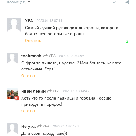
Новые
(12)
УРА
2023.01.18 07:11
Самый лучший руководитель страны, которого 
боятся все остальные страны.
Ответить
2
techmech
УРА
2023.01.19 08:24
С фронта пишете, надеюсь? Или боитесь, как все 
остальные. "Ура".
Ответить
иван ленин
УРА
2023.01.18 14:46
Хоть кто то после пьяницы и горбача Россию 
приводит в порядок!
Ответить
Не ура
УРА
2023.01.18 07:43
Да и свой народ тоже))