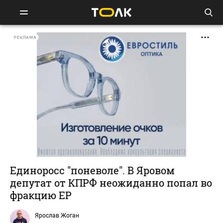
РЕКЛАМА
Единоросс "поневоле". В Яровом
депутат от КПРФ неожиданно попал во
фракцию ЕР
Ярослав Жоган