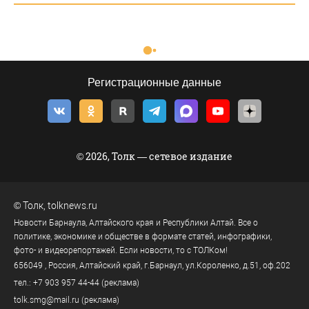
Регистрационные данные
© 2026, Толк — сетевое издание
©
Толк
,
tolknews.ru
Новости Барнаула, Алтайского края и Республики Алтай. Все о
политике, экономике и обществе в формате статей, инфографики,
фото- и видеорепортажей. Если новости, то с ТОЛКом!
656049
, Россия, Алтайский край, г.
Барнаул
,
ул.Короленко, д.51, оф.202
тел.:
+7 903 957 44-44
(реклама)
tolk.smg@mail.ru
(реклама)