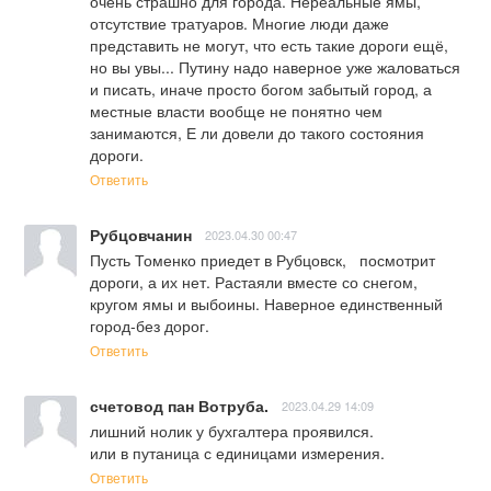
очень страшно для города. Нереальные ямы, 
отсутствие тратуаров. Многие люди даже 
представить не могут, что есть такие дороги ещё, 
но вы увы... Путину надо наверное уже жаловаться 
и писать, иначе просто богом забытый город, а 
местные власти вообще не понятно чем 
занимаются, Е ли довели до такого состояния 
дороги.
Ответить
Рубцовчанин
2023.04.30 00:47
Пусть Томенко приедет в Рубцовск,   посмотрит 
дороги, а их нет. Растаяли вместе со снегом, 
кругом ямы и выбоины. Наверное единственный 
город-без дорог.
Ответить
счетовод пан Вотруба.
2023.04.29 14:09
лишний нолик у бухгалтера проявился.

или в путаница с единицами измерения.
Ответить