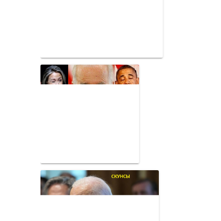
ТОЛК
Происшествия
, 13:06, 26.03.2024
Водитель сбил женщину у подъезда
Фото: "АСТ-54"
По словам очевидицы, после того как водитель
отъехал вперед, она увидела оторванную ногу
пострадавшей. При этом выяснилось, что водитель