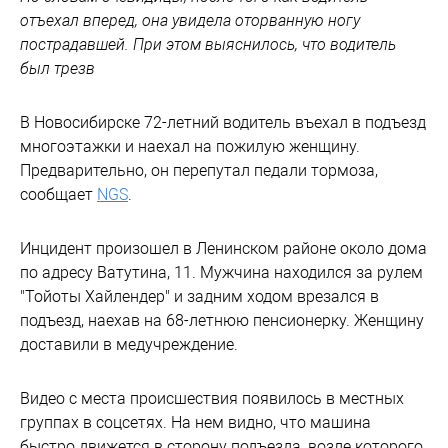
Подземные толчки сотрясли Сибирь
ранним утром 26 марта
ТОЛК
Общество
, 12:55, 26.03.2024
Сейсмограф. Землетрясение