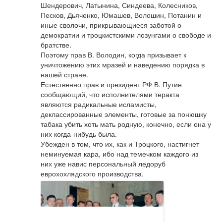
Шендерович, Латынина, Синдеева, Колесников, 
Песков, Дьяченко, Юмашев, Волошин, Потанин и 
иные сволочи, прикрывающиеся заботой о 
демократии и троцкистскими лозунгами о свободе и 
братстве. 

Поэтому прав В. Володин, когда призывает к 
уничтожению этих мразей и наведению порядка в 
нашей стране. 

Естественно прав и президент РФ В. Путин 
сообщающий, что исполнителями теракта 
являются радикальные исламисты, 
деклассированные элементы, готовые за понюшку 
показать больше
табака убить хоть мать родную, конечно, если она у 
Ответить
них когда-нибудь была. 

Убежден в том, что их, как и Троцкого, настигнет 
КОММЕНТАРИИ ДЛЯ САЙТА
CACKL
E
неминуемая кара, ибо над темечком каждого из 
них уже навис персональный ледоруб 
еврохохлядского производства.
В Новосибирске пожилой водитель
перепутал педали и задавил женщину
у подъезда