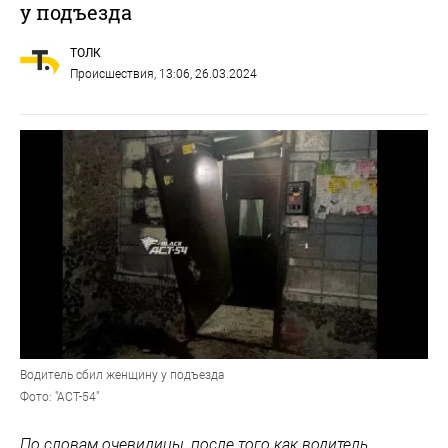
проверку.
Ранее сообщалось, что в Горно-Алтайске 41-летний
местный житель за рулем иномарки
врезался
в опору
ЛЭП и въехал в фасад жилого дома. Пострадали сам
водитель и 35-летняя пассажирка.
19-летний житель Алтая на Волге
влетел в дерево возле кафе
#
ДТП
#
Новосибирск
#
подъезд
Новости партнеров