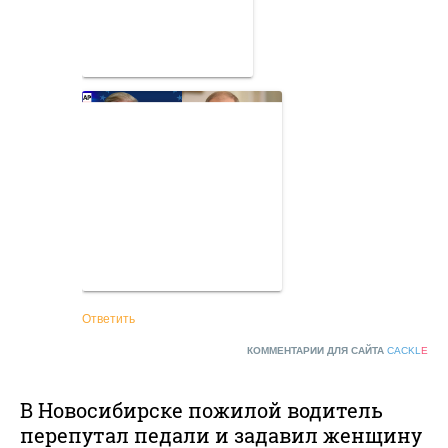
быстро. Водитель сначала не понял, что произошло.
На место вызвали полицию и скорую.
После того как водитель отъехал вперед, очевидица
заметила оторванную ногу женщины.
"[Я] начала в скорую звонить и кричать, чтобы
приезжали быстрее. Он ее раздавил, у нее ногу
оторвало. Мой муж прибежал и соседи спустились
с этого дома. Муж хотел ей как-нибудь перетянуть
ногу до приезда скорой, она пришла в сознание и
сказала: "Не трогайте меня". Муж этой женщины и
водитель были в шоке. Приехала реанимация, ее
погрузили и ногу на штанине", – рассказала
девушка.
Уточняется, что водитель не был в состоянии
алкогольного опьянения. Правоохранители проводят