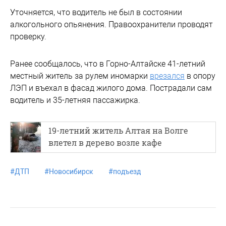
Республике Алтай на глубине 5 км
произошло
землетрясение. В зону подземных толчков попали
938 жилых домов с населением более 4 тысяч
человек.
В Сибири землетрясение тряхнуло
известный горнолыжный курорт
#
землетрясение
#
подземныетолчки
#
тува
Новости партнеров