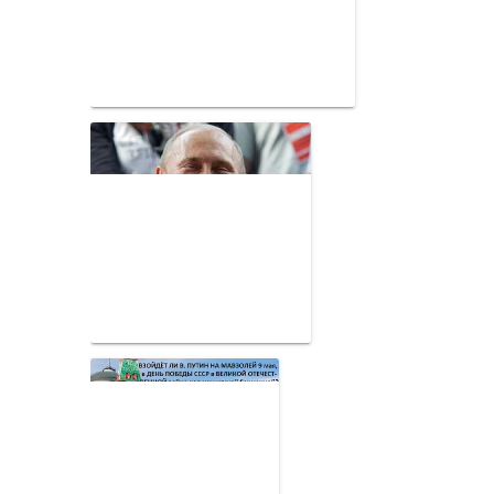
был трезв
В Новосибирске 72-летний водитель въехал в подъезд
многоэтажки и наехал на пожилую женщину.
Предварительно, он перепутал педали тормоза,
сообщает
NGS
.
Инцидент произошел в Ленинском районе около дома
по адресу Ватутина, 11. Мужчина находился за рулем
"Тойоты Хайлендер" и задним ходом врезался в
подъезд, наехав на 68-летнюю пенсионерку. Женщину
доставили в медучреждение.
Видео с места происшествия появилось в местных
группах в соцсетях. На нем видно, что машина
быстро движется в сторону подъезда, возле которого
стоят женщина и мужчина. По словам одной из
очевидиц произошедшего, все произошло очень