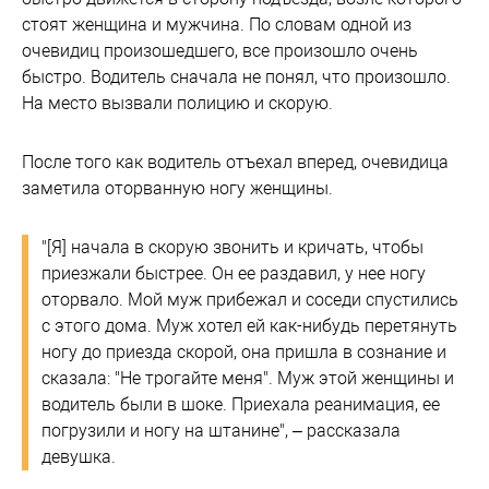
Фото: pixabay
Сейсмоактивность в Республике Тыва сохраняется с
2011 года. Там периодически происходят ощутимые и
достаточно сильные землетрясения
В Туве ранним утром 26 марта произошло
землетрясение. В эпицентре, который находился в
Каа-Хемском районе, интенсивность составила 3,8
балла, сообщает "
Интерфакс
".
Подземный толчок зарегистрировали в 06.17 по
местному времени. Эпицентр землетрясения
находился примерно в 65 километрах от границы с
Монголией. При этом в 170 километрах юго-
восточнее Кызыла магнитуда составила 3,3 балла.
Ранее сообщалось, что в ночь на 22 марта в