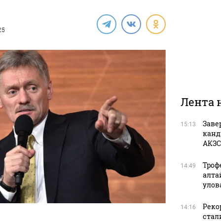
25
Лента 
Заве
15:13
канд
АКЗС
Троф
14:49
алта
улов
Рекор
14:16
стал