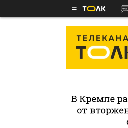
В Кремле ра
от вторже