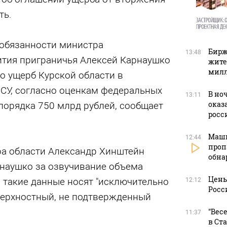
ть.
обязанности министра
Бирж
13:48
ития приграничья Алексей Карнаушко
жите
милл
о ущерб Курской области в
ВСУ, согласно оценкам федеральных
В но
13:11
оказ
порядка 750 млрд рублей, сообщает
росс
Маши
12:44
проп
ра области Александр Хинштейн
обна
наушко за озвучивание объема
Цены
о такие данные носят "исключительно
12:12
Росс
верхностный, не подтвержденный
"Вес
11:37
в Ст