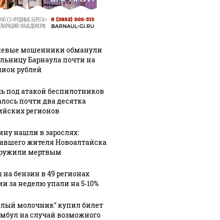
евые мошенники обманули
льницу Барнаула почти на
ион рублей
чь под атакой беспилотников
алось почти два десятка
ийских регионов
ну нашли в зарослях:
авшего жителя Новоалтайска
ружили мертвым
 на бензин в 49 регионах
ии за неделю упали на 5‑10%
елый молочник" купил билет
амбул на случай возможного