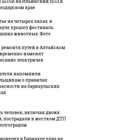
е БПЛА на Ильинский НПЗ в
нодарском крае
тье на четырех лапах: в
ауле прошел фестиваль
шних животных. Фото
а ремонта путей в Алтайском
 временно изменят
4:22
исание электричек
06 августа, 18:20
зации
Политические
07 августа, 7:27
1
атели напомнили
: в
Глава
партии и
льщикам о правилах
Алтайкрайизбиркома:
Общественная
пасности на барнаульских
нили
около 10%
палата
ах
избирателей
Алтайского
к о
могут
края
х
проголосовать
подписали
ь человек, включая двоих
й, пострадали в жестком ДТП
тах
электронно
соглашение
Волгоградом
ионерку в Барнауле едва не