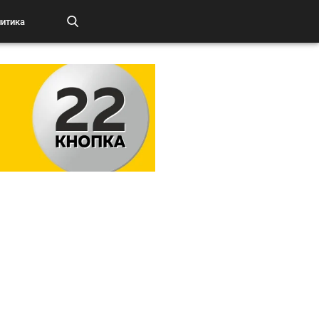
итика