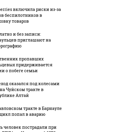
СМИ: В 
их событий не
полице
berries включила риски из-за
В магазинах России
о с 1945: чего
машину
ов беспилотников в
ажиотаж из-за этого
ховку товаров
ть всем нам?
подожг
продукта: что купить?
латно и без записи:
аульцев приглашают на
рографию
твенник пропавших
ьцевых придерживается
ии о побеге семьи
ход оказался под колесами
 на Чуйском тракте в
ублике Алтай
авловском тракте в Барнауле
цикл попал в аварию
ь человек пострадали при