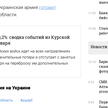
выез
 украинская армия
готовит
Баня
11:09
области.
бийс
Стал
10:38
рабоч
,2%: сводка событий из Курской
нваря
Новости
ских войск идет на всех направлениях.
ачительные потери и отступает с занятых
Барн
10:14
тря на переброску им дополнительных
сказ
фото
СМИ:
9:33
Алта
ия на Украине
угол
 область
#
ущерб
Перв
9:04
Барн