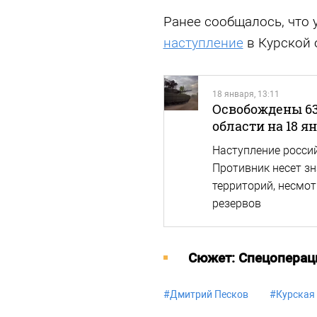
Ранее сообщалось, что
наступление
в Курской 
18 января, 13:11
Освобождены 63
области на 18 я
Наступление россий
Противник несет зн
территорий, несмо
резервов
Cюжет: Спецоперац
#
Дмитрий Песков
#
Курская