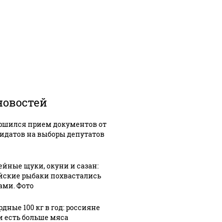
новостей
ршился прием документов от
идатов на выборы депутатов
ейные щуки, окуни и сазан:
йские рыбаки похвастались
ами. Фото
дные 100 кг в год: россияне
и есть больше мяса