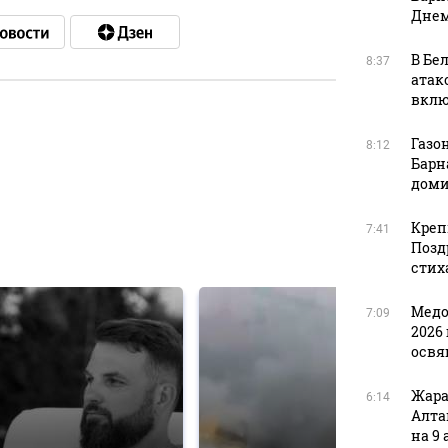
Днем
В Бе
8:37
атак
вклю
Газон
8:12
в
Барн
доми
Креп
7:41
в
Позд
стих
Медо
7:09
2026 
освя
Жара
6:14
Алта
на 9 