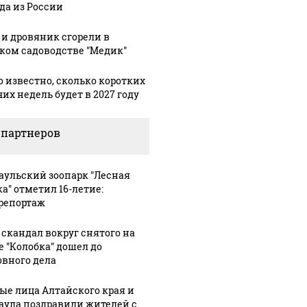
да из России
 и дровяник сгорели в
ком садоводстве "Медик"
о известно, сколько коротких
их недель будет в 2027 году
 партнеров
аульский зоопарк "Лесная
ка" отметил 16-летие:
репортаж
 скандал вокруг снятого на
е "Колобка" дошел до
овного дела
ые лица Алтайского края и
аула поздравили жителей с