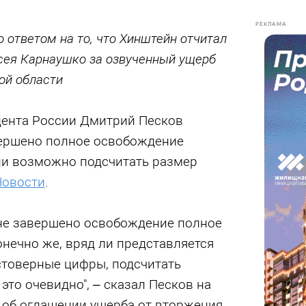
РЕКЛАМА
 ответом на то, что Хинштейн отчитал
сея Карнаушко за озвученный ущерб
ой области
дента России Дмитрий Песков
авершено полное освобождение
 ли возможно подсчитать размер
Новости
.
 не завершено освобождение полное
онечно же, вряд ли представляется
товерные цифры, подсчитать
это очевидно", – сказал Песков на
 об оглашении ущерба от вторжения