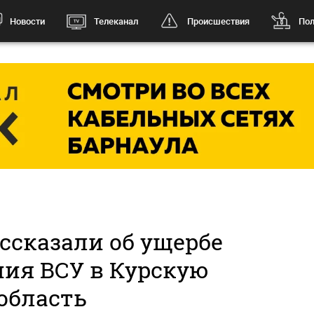
Новости
Телеканал
Происшествия
Пол
ссказали об ущербе
ния ВСУ в Курскую
область