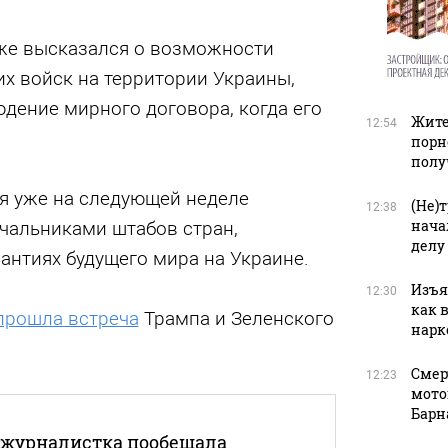
же высказался о возможности
х войск на территории Украины,
дение мирного договора, когда его
Жите
12:54
порн
полу
ия уже на следующей неделе
(Не)
12:38
нача
ачальниками штабов стран,
делу
антиях будущего мира на Украине.
Изъя
12:30
как 
прошла встреча
Трампа и Зеленского
нарк
Смер
12:23
мото
Барн
 журналистка пообещала