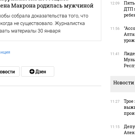
Пять
12:09
 жена Макрона родилась мужчиной
ДТП 
ребе
кобы собрала доказательства того, что
когда не существовало. Журналистка
"Асс
11:56
вать материалы 30 января
Алта
урож
анция
Лиде
11:41
Музы
Респ
Новости
Трое
11:27
выжи
в
прои
Депу
11:15
Алек