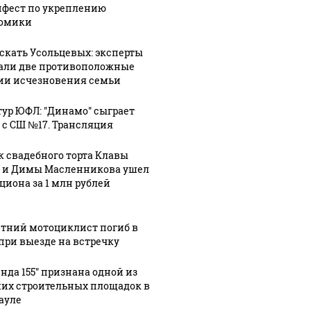
фест по укреплению
омики
искать Усольцевых: эксперты
али две противоположные
ии исчезновения семьи
 тур ЮФЛ: "Динамо" сыграет
 с СШ №17. Трансляция
к свадебного торта Клавы
Не ешьте эту
В ОАЭ 
 выглядит место
 и Димы Масленникова ушел
готовую еду из
жестоко
шение вертолета на
кциона за 1 млн рублей
магазина: список
крипто
азе: смотреть
етний мотоциклист погиб в
при выезде на встречку
енда 155" признана одной из
их строительных площадок в
ауле