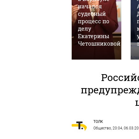
Госдуме
начался
разъяснили
судебный
суть
процесс по
поправок о
делу
военных
Екатерины
й
контрактах
Четошниковой
Россий
предупреж
ТОЛК
Общество
, 20:04, 06.03.2