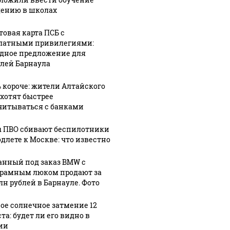
мторга
допрос
Госдуме
ению в школах
свидетелей
разъяснили
товая карта ПСБ с
изацию
по делу
суть
латными привилегиями:
иятий
депутата
поправок о
дное предложение для
ого
АКЗС
военных
лей Барнаула
Клюшниковой
контрактах
% короче: жители Алтайского
 хотят быстрее
читываться с банками
 ПВО сбивают беспилотники
одлете к Москве: что известно
анный под заказ BMW с
рамным люком продают за
лн рублей в Барнауле. Фото
ое солнечное затмение 12
та: будет ли его видно в
ии