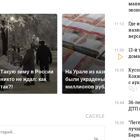
в
мани
экон
Где 
11:12
назв
верс
13-й
11:00
дома
Кусо
10:59
Такую зиму в России
На Урале из казны
Как
Коки
никто не ждал: как
были украдены 18
кру
с ау
так?!
миллионов рублей
Кавк
1
36-л
10:44
ДТП 
"Лег
10:30
лучш
Барн