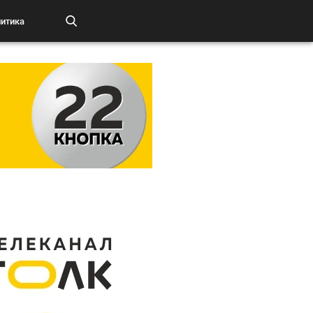
итика