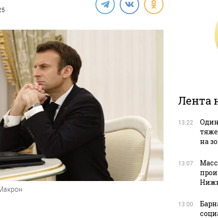
25
Лента 
Один
13:22
тяже
на з
Масс
13:07
прои
Нижн
Макрон
Барн
13:00
соци