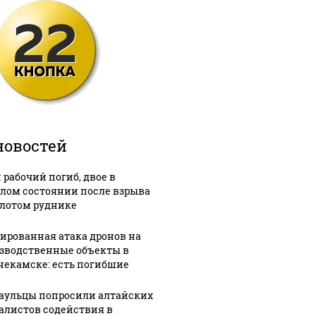
новостей
 рабочий погиб, двое в
лом состоянии после взрыва
олотом руднике
ированная атака дронов на
зводственные объекты в
екамске: есть погибшие
аульцы попросили алтайских
алистов содействия в