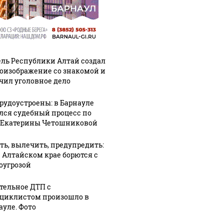
ль Республики Алтай создал
оизображение со знакомой и
чил уголовное дело
трудоустроены: в Барнауле
лся судебный процесс по
 Екатерины Четошниковой
ть, вылечить, предупредить:
в Алтайском крае борются с
оугрозой
тельное ДТП с
циклистом произошло в
ауле. Фото