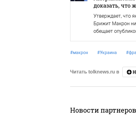
доказать, что
Утверждает, что я
Брижит Макрон ни
обещает опублико
#
макрон
#
Украина
#
фр
Читать tolknews.ru в
Новости партнеро