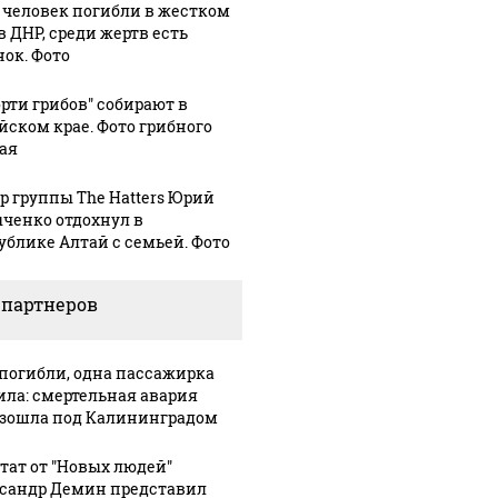
 человек погибли в жестком
в ДНР, среди жертв есть
нок. Фото
орти грибов" собирают в
йском крае. Фото грибного
ая
р группы The Hatters Юрий
ченко отдохнул в
ублике Алтай с семьей. Фото
 партнеров
 погибли, одна пассажирка
ла: смертельная авария
зошла под Калининградом
тат от "Новых людей"
сандр Демин представил