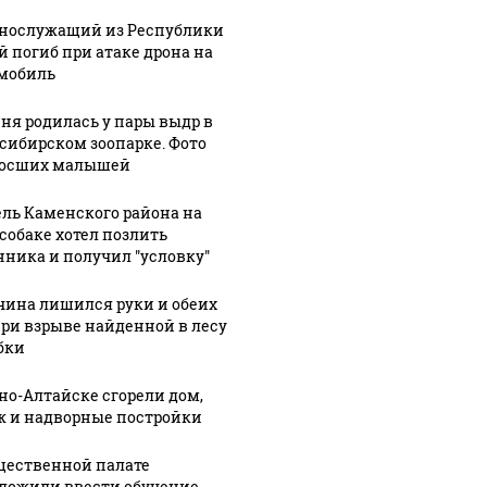
нослужащий из Республики
й погиб при атаке дрона на
мобиль
ня родилась у пары выдр в
сибирском зоопарке. Фото
осших малышей
ль Каменского района на
собаке хотел позлить
нника и получил "условку"
ина лишился руки и обеих
при взрыве найденной в лесу
бки
рно-Алтайске сгорели дом,
07 августа, 14:36
1
07 августа, 14:22
ж и надворные постройки
Нюансы
Новой
6:29
жем
трудоустройства:
мобилизации
щественной палате
ава
суд начал
не будет: в
ложили ввести обучение