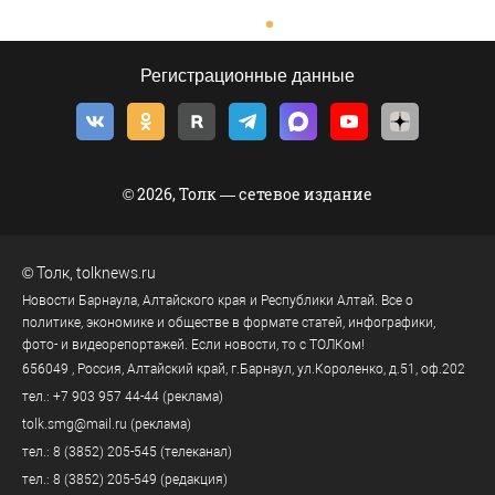
Регистрационные данные
© 2026, Толк — сетевое издание
©
Толк
,
tolknews.ru
Новости Барнаула, Алтайского края и Республики Алтай. Все о
политике, экономике и обществе в формате статей, инфографики,
фото- и видеорепортажей. Если новости, то с ТОЛКом!
656049
, Россия, Алтайский край, г.
Барнаул
,
ул.Короленко, д.51, оф.202
тел.:
+7 903 957 44-44
(реклама)
tolk.smg@mail.ru
(реклама)
тел.:
8 (3852) 205-545
(телеканал)
тел.:
8 (3852) 205-549
(редакция)