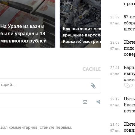
прог
57-л
23:32
сбор
07 авг.
На Урале из казны
Не 
шест
Как выглядит место
были украдены 18
гот
крушение вертолета на
миллионов рублей
маг
Кавказе: смотреть
Жите
23:03
подо
07 авг.
сове
Барн
22:41
выпу
07 авг.
слив
2
Пять
22:17
Екат
07 авг.
встр
Жите
21:46
авил комментариев, станьте первым.
обви
07 авг.