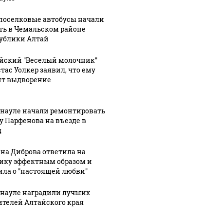
оселковые автобусы начали
ть в Чемальском районе
ублики Алтай
йский "Веселый молочник"
тас Уолкер заявил, что ему
ит выдворение
рнауле начали ремонтировать
у Парфенова на въезде в
д
на Диброва ответила на
ику эффектным образом и
ила о "настоящей любви"
рнауле наградили лучших
ителей Алтайского края