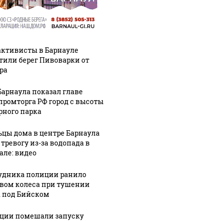
активисты в Барнауле
тили берег Пивоварки от
ра
Барнаула показал главе
ромторга РФ город с высоты
рного парка
цы дома в центре Барнаула
 тревогу из-за водопада в
але: видео
удника полиции ранило
вом колеса при тушении
 под Бийском
ции помешали запуску