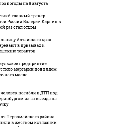
ноз погоды на 8 августа
етний главный тренер
ной России Валерий Карпин в
ешьте эту
В ОАЭ произошло
ой раз стал отцом
Все ново
овую еду из
жестокое убийство
падению
азина: список
криптомиллионера
Кавказе:
льницу Алтайского края
зревают в призывах к
ршению терактов
аульское предприятие
стило маргарин под видом
очного масла
 человек погибли в ДТП под
еринбургом из-за выезда на
ечку
ля Первомайского района
нили в жестком истязании