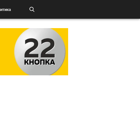
итика