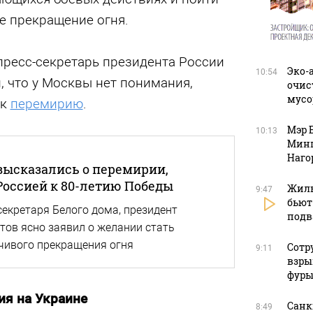
е прекращение огня.
пресс-секретарь президента России
Эко-
10:54
 что у Москвы нет понимания,
очис
мусо
 к
перемирию
.
Мэр 
10:13
Минп
Наго
высказались о перемирии,
оссией к 80-летию Победы
Жиль
9:47
бьют
секретаря Белого дома, президент
подв
ов ясно заявил о желании стать
чивого прекращения огня
Сотр
9:11
взры
фуры
ия на Украине
Санк
8:49