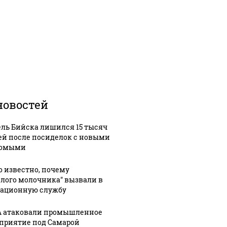
новостей
ль Бийска лишился 15 тысяч
ей после посиделок с новыми
комыми
о известно, почему
елого молочника" вызвали в
ационную службу
 атаковали промышленное
приятие под Самарой