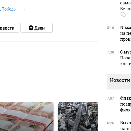
само
Бело
 Победы
1
Niss
8:16
на п
прои
С му
7:38
Позд
в
кош
Новости
в
Физку
7:07
позд
физк
Выхо
6:26
начн