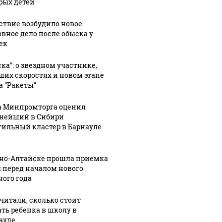
рых детей
ствие возбудило новое
овное дело после обыска у
ек
ска": о звездном участнике,
ших скоростях и новом этапе
а "Ракеты"
а Минпромторга оценил
нейший в Сибири
06 августа, 18:20
06 августа, 15:51
1
Политические
На кресла в
тильный кластер в Барнауле
:27
1
партии и
АКЗС
райизбиркома:
Общественная
претендуют
рно-Алтайске прошла приемка
0%
палата
сотни
 перед началом нового
елей
Алтайского
партийцев,
ного года
края
один
совать
подписали
"яблочник" и
читали, сколько стоит
онно
соглашение
самовыдвижен
ать ребенка в школу в
ауле