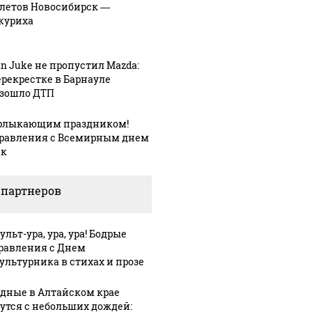
летов Новосибирск —
куриха
an Juke не пропустил Mazda:
ерекрестке в Барнауле
зошло ДТП
рлыкающим праздником!
равления с Всемирным днем
ек
 партнеров
льт-ура, ура, ура! Бодрые
равления с Днем
ультурника в стихах и прозе
дные в Алтайском крае
утся с небольших дождей: