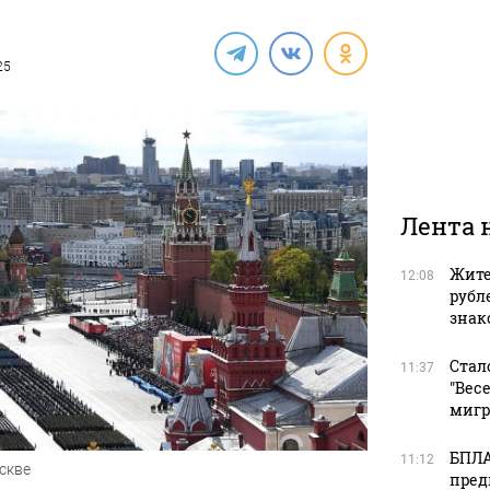
25
Лента 
Жите
12:08
рубл
зна
Стал
11:37
"Вес
мигр
БПЛА
11:12
скве
пред