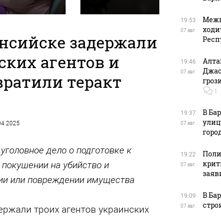
Межп
19:53
ходи
07 авг.
нсийске задержали
Респ
ских агентов и
Алта
19:46
Джас
07 авг.
вратили теракт
гроз
1
В Ба
19:37
улиц
.04.2025
07 авг.
горо
уголовное дело о подготовке к
Поли
19:22
крит
 покушении на убийство и
07 авг.
заяв
и или повреждении имущества
В Ба
19:09
стро
07 авг.
ержали троих агентов украинских