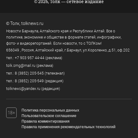
© 2026, Толк — сетевое издание
©
Толк
,
tolknews.ru
Новости Барнаула, Алтайского края и Республики Алтай. Все о
политике, экономике и обществе в формате статей, инфографики,
фото- и видеорепортажей. Если новости, то с ТОЛКом!
656049
, Россия, Алтайский край, г.
Барнаул
,
ул.Короленко, д.51, оф.202
тел.:
+7 903 957 44-44
(реклама)
tolk.smg@mail.ru
(реклама)
тел.:
8 (3852) 205-545
(телеканал)
тел.:
8 (3852) 205-549
(редакция)
tolknews@yandex.ru
(редакция)
Политика персональных данных
18+
Пользовательское соглашение
Правила комментирования
Правила применения рекомендательных технологий