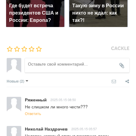
Где будет встреча
Такую зиму в России
президентов США и
никто не ждал: как
России: Европа?
так?!
Новые
(2)
Ряженный
2025.05.15 08:50
Не слишком ли много чести???
Ответить
Николай Наздрачев
2025.05.15 05:57
Человек, который открыл памятную доску 