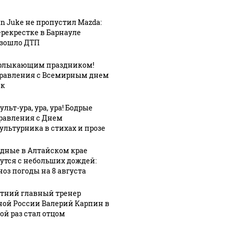
an Juke не пропустил Mazda:
ерекрестке в Барнауле
зошло ДТП
рлыкающим праздником!
равления с Всемирным днем
ек
льт-ура, ура, ура! Бодрые
равления с Днем
ультурника в стихах и прозе
дные в Алтайском крае
утся с небольших дождей:
06 августа, 18:20
06 августа, 15:51
1
ноз погоды на 8 августа
Политические
На кресла в
:27
1
партии и
АКЗС
етний главный тренер
райизбиркома:
Общественная
претендуют
ной России Валерий Карпин в
0%
палата
сотни
ой раз стал отцом
елей
Алтайского
партийцев,