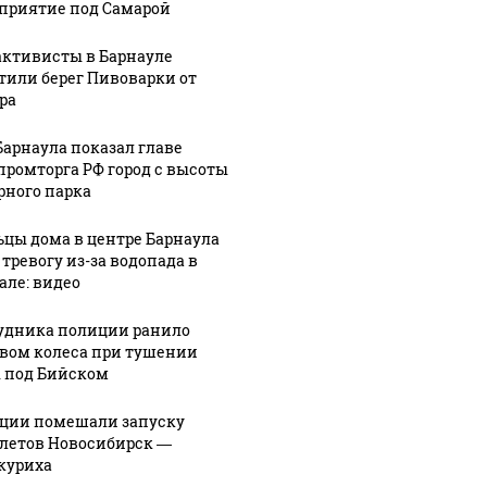
приятие под Самарой
активисты в Барнауле
тили берег Пивоварки от
ра
Барнаула показал главе
ешьте эту
В ОАЭ произошло
ромторга РФ город с высоты
Все ново
овую еду из
жестокое убийство
рного парка
падению
азина: список
криптомиллионера
Кавказе:
цы дома в центре Барнаула
 тревогу из-за водопада в
але: видео
удника полиции ранило
вом колеса при тушении
 под Бийском
ции помешали запуску
летов Новосибирск —
куриха