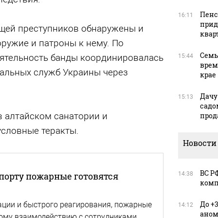
Пенс
16:11
прид
щей преступников обнаружены и
квар
ружие и патроны к нему. По
Семь
ятельность банды координировалась
15:44
врем
альных служб Украины через
крае
Дачу
15:13
садо
в алтайском санатории и
прод
словные теракты.
Новости
ВС Р
порту пожарные готовятся
14:38
комп
До +
ции и быстрого реагирования, пожарные
14:12
аном
ому взаимодействию с сотрудниками