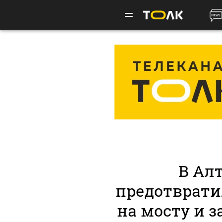
В Ал
предотврати
на мосту и 