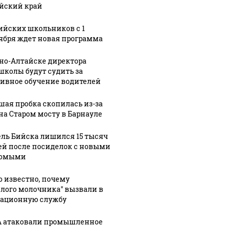
йский край
ийских школьников с 1
ября ждет новая программа
рно-Алтайске директора
школы будут судить за
ивное обучение водителей
шая пробка скопилась из-за
на Старом мосту в Барнауле
ль Бийска лишился 15 тысяч
ей после посиделок с новыми
комыми
о известно, почему
елого молочника" вызвали в
ационную службу
 атаковали промышленное