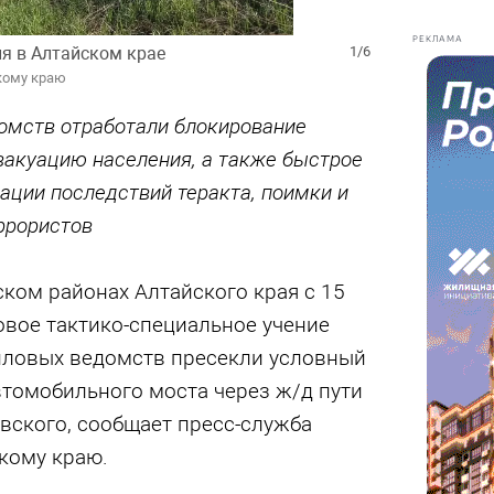
РЕКЛАМА
я в Алтайском крае
1/6
кому краю
омств отработали блокирование
вакуацию населения, а также быстрое
ации последствий теракта, поимки и
ррористов
ком районах Алтайского края с 15
овое тактико-специальное учение
силовых ведомств пресекли условный
втомобильного моста через ж/д пути
вского, сообщает пресс-служба
кому краю.