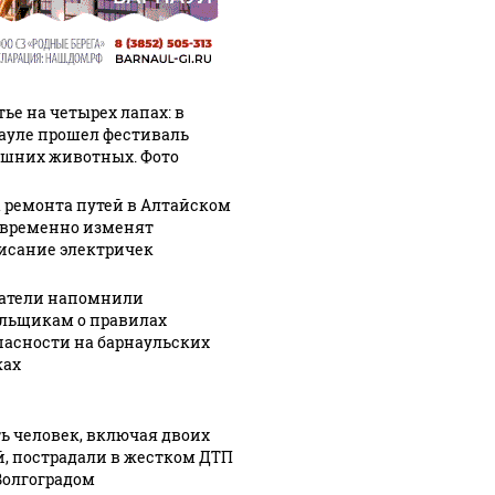
тье на четырех лапах: в
ауле прошел фестиваль
шних животных. Фото
а ремонта путей в Алтайском
 временно изменят
исание электричек
атели напомнили
льщикам о правилах
пасности на барнаульских
ах
ь человек, включая двоих
й, пострадали в жестком ДТП
Волгоградом