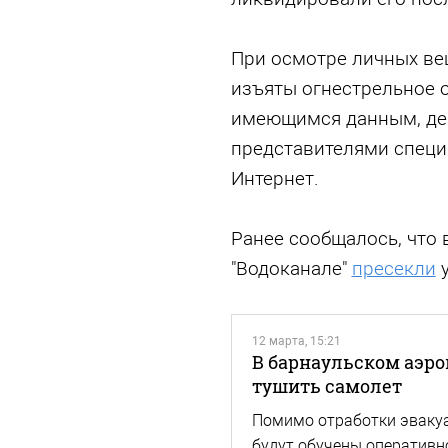
При осмотре личных ве
изъяты огнестрельное о
имеющимся данным, де
представителями специ
Интернет.
Ранее сообщалось, что 
"Водоканале"
пресекли
у
12 марта, 15:21
В барнаульском аэро
тушить самолет
Помимо отработки эвакуа
будут обучены оперативн