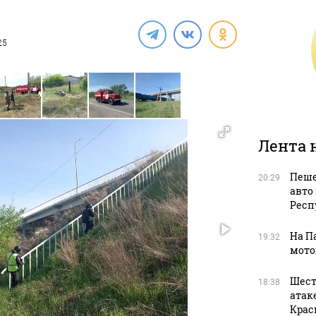
25
Лента 
Пеше
20:29
авто
Респ
На П
19:32
мото
Шест
18:38
атак
Крас