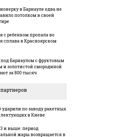
ионерку в Барнауле едва не
авило потолком в своей
тире
я с ребенком пропала во
я сплава в Красноярском
 под Барнаулом с фруктовым
м и золотистой смородиной
ают за 800 тысяч
 партнеров
Ф ударили по заводу ракетных
лектующих в Киеве
33 и выше: период
альной жары возвращается в