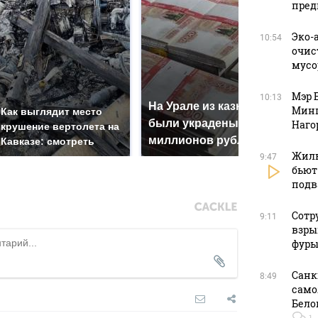
пред
Эко-
10:54
очис
мусо
Мэр 
10:13
На Урале из казны
Не 
Минп
Как выглядит место
были украдены 18
гот
Наго
крушение вертолета на
миллионов рублей
маг
Кавказе: смотреть
Жиль
9:47
бьют
подв
Сотр
9:11
взры
фуры
Санк
8:49
само
Бело
1