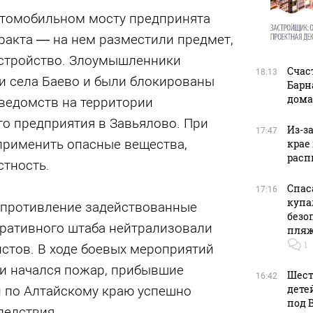
автомобильном мосту предпринята
ракта — на нем разместили предмет,
стройство. Злоумышленники
Счас
18:13
и села Баево и были блокированы
Барн
дома
ведомств на территории
 предприятия в Завьялово. При
Из-з
17:47
 применить опасные вещества,
крае
расп
стность.
Спас
17:16
купа
опротивление задействованные
безо
ративного штаба нейтрализовали
пляж
1
стов. В ходе боевых мероприятий
и начался пожар, прибывшие
Шест
16:42
дете
 по Алтайскому краю успешно
под 
ледствия.