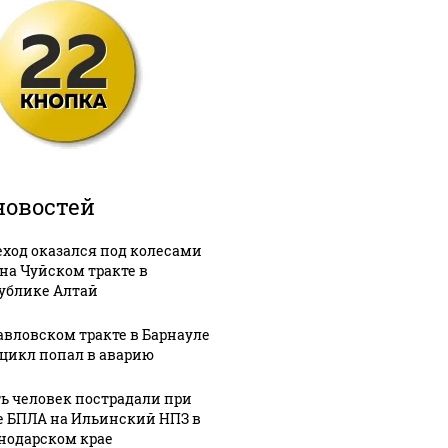
новостей
ход оказался под колесами
 на Чуйском тракте в
ублике Алтай
авловском тракте в Барнауле
цикл попал в аварию
ь человек пострадали при
е БПЛА на Ильинский НПЗ в
нодарском крае