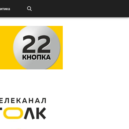
итика