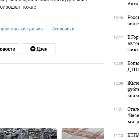
Алта
роизошел пожар
Росс
13:46
сент
ористические учения
#
силовики
В Го
13:11
авто
фикт
Боль
12:39
ДТП 
Жите
12:08
в
рубл
зна
Стал
11:37
в
"Вес
мигр
БПЛА
11:12