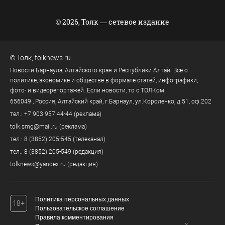
© 2026, Толк — сетевое издание
©
Толк
,
tolknews.ru
Новости Барнаула, Алтайского края и Республики Алтай. Все о
политике, экономике и обществе в формате статей, инфографики,
фото- и видеорепортажей. Если новости, то с ТОЛКом!
656049
, Россия, Алтайский край, г.
Барнаул
,
ул.Короленко, д.51, оф.202
тел.:
+7 903 957 44-44
(реклама)
tolk.smg@mail.ru
(реклама)
тел.:
8 (3852) 205-545
(телеканал)
тел.:
8 (3852) 205-549
(редакция)
tolknews@yandex.ru
(редакция)
Политика персональных данных
18+
Пользовательское соглашение
Правила комментирования