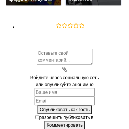
Новые
Никто ещё не оставил комментариев, станьте первым.
КОММЕНТАРИИ ДЛЯ САЙТА
CACKL
E
Проезд на мосту между