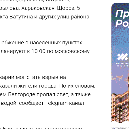
рылова, Харьковская, Щорса, 5
кта Ватутина и других улиц района
набжение в населенных пунктах
планируют к 10.00 по московскому
арии мог стать взрыв на
казали жители города. По их словам,
сем Белгороде пропал свет, а также
водой, сообщает Telegram-канал
 в Барнауле из-за ливня пропало