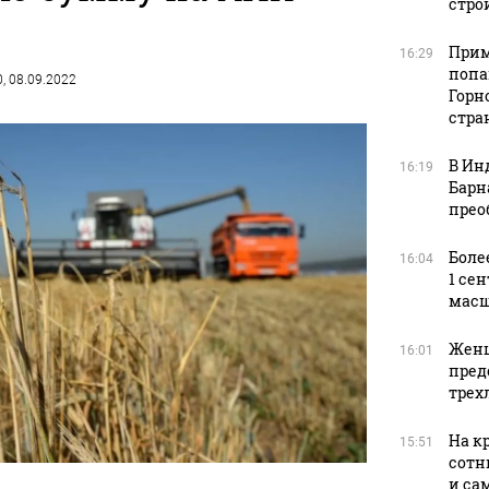
стро
Прим
16:29
попа
0, 08.09.2022
Горн
стра
В Ин
16:19
Барн
прео
Боле
16:04
1 се
масш
Женщ
16:01
пред
трех
На к
15:51
сотн
и са