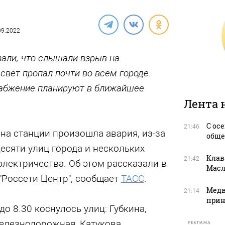
.09.2022
али, что слышали взрыв на
 свет пропал почти во всем городе.
абжение планируют в ближайшее
Лента 
С ос
21:46
 на станции произошла авария, из-за
обще
есяти улиц города и нескольких
Клав
21:42
электричества. Об этом рассказали в
Масл
"Россети Центр", сообщает
ТАСС
.
Медв
21:14
прин
о 8.30 коснулось улиц: Губкина,
елезнодорожная, Катукова,
РЕКЛАМА