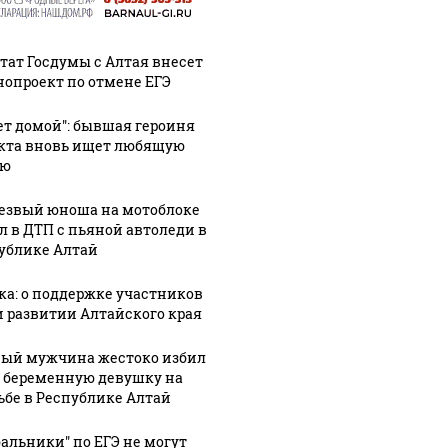
тат Госдумы с Алтая внесет
нопроект по отмене ЕГЭ
ет домой": бывшая героиня
кта вновь ищет любящую
ью
езвый юноша на мотоблоке
л в ДТП с пьяной автоледи в
ублике Алтай
ка: о поддержке участников
и развитии Алтайского края
ый мужчина жестоко избил
 беременную девушку на
ьбе в Республике Алтай
бальники" по ЕГЭ не могут