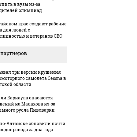
упить в вузы из-за
дителей олимпиад
тайском крае создают рабочие
а для людей с
лидностью и ветеранов СВО
 партнеров
азвал три версии крушения
омоторного самолета Cessna в
тской области
ли Барнаула опасаются
шений на Малахова из-за
емного русла Пивоварки
Урале из казны
Такую зиму в России
Как выг
и украдены 18
никто не ждал: как
крушени
рно-Алтайске обновили почти
лионов рублей
так?!
Кавказе:
 водопровода за два года