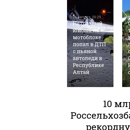
06 августа, 20:29
0
Нетрезвый
06 августа, 16:01
Женщина
юноша на
погибла,
мотоблоке
пытаясь
попал в ДТП
предотвратить
с пьяной
падение
автоледи в
трехлетнего
Республике
сына из окна
Алтай
10 мл
Россельхозб
рекордн