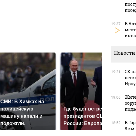
пост
побе
в
В Ал
19:37
мест
инва
в
Новости
СК н
19:21
легк
Ирку
Жите
19:06
СМИ: В Химках на
обру
полицейскую
Где будет встреча
подз
На 
машину напали и
президентов США и
был
В Го
подожгли.
России: Европа?
18:52
мил
8 км