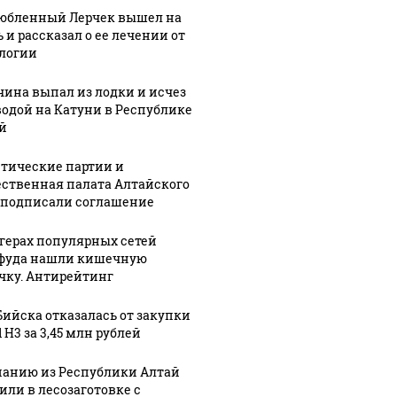
юбленный Лерчек вышел на
 и рассказал о ее лечении от
логии
ина выпал из лодки и исчез
водой на Катуни в Республике
й
тические партии и
ственная палата Алтайского
 подписали соглашение
ргерах популярных сетей
фуда нашли кишечную
чку. Антирейтинг
Бийска отказалась от закупки
 H3 за 3,45 млн рублей
анию из Республики Алтай
или в лесозаготовке с