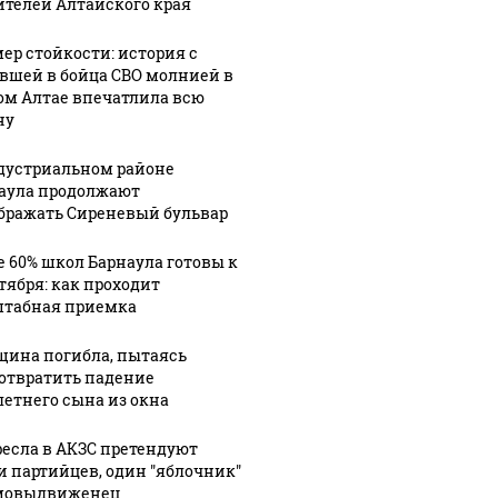
ителей Алтайского края
ер стойкости: история с
вшей в бойца СВО молнией в
ом Алтае впечатлила всю
ну
дустриальном районе
аула продолжают
бражать Сиреневый бульвар
е 60% школ Барнаула готовы к
нтября: как проходит
табная приемка
ина погибла, пытаясь
отвратить падение
летнего сына из окна
ресла в АКЗС претендуют
и партийцев, один "яблочник"
мовыдвиженец