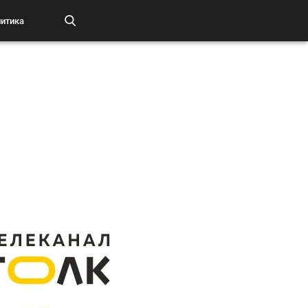
итика