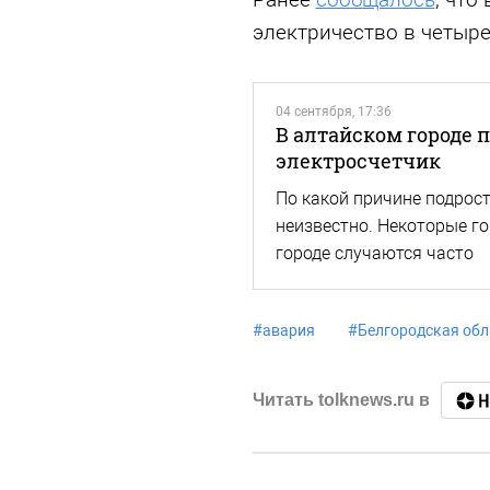
электричество в четыре
04 сентября, 17:36
В алтайском городе 
электросчетчик
По какой причине подрост
неизвестно. Некоторые го
городе случаются часто
#
авария
#
Белгородская обл
Читать tolknews.ru в