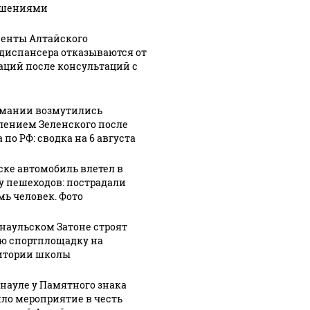
ушениями
06 августа, 16:29
Пример
7:02
стойкости:
енты Алтайского
диспансера отказываются от
биль
история с
06 августа, 16:01
аций после консультаций с
в
попавшей в
Женщина
бойца СВО
погибла,
ов:
молнией в
пытаясь
рмании возмутились
дали
Горном
предотвратить
лением Зеленского после
Алтае
падение
 по РФ: сводка на 6 августа
.
впечатлила
трехлетнего
ске автомобиль влетел в
всю страну
сына из окна
у пешеходов: пострадали
мь человек. Фото
рнаульском Затоне строят
ю спортплощадку на
итории школы
рнауле у Памятного знака
ло мероприятие в честь