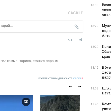
Возл
18:38
связь
онко
Мужч
18:29
под 
Алта
Поли
18:20
Обще
края
авил комментариев, станьте первым.
В бу
18:16
фаст
пало
КОММЕНТАРИИ ДЛЯ САЙТА
CACKL
E
ЦГБ 
18:03
Haval
Комп
17:46
улич