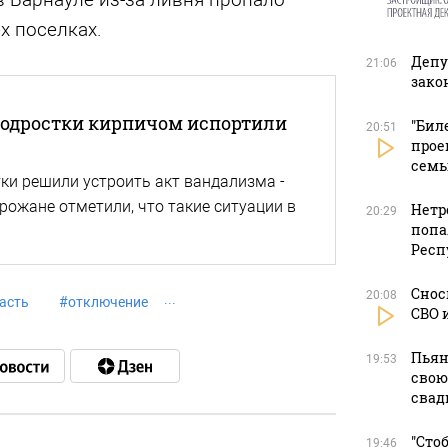
х поселках.
Депу
21:06
зако
подростки кирпичом испортили
"Бил
20:51
прое
сем
ки решили устроить акт вандализма -
рожане отметили, что такие ситуации в
Нетр
20:29
попа
Респ
Снос
20:08
асть
#
отключение
СВО 
Пьян
19:53
свою
свад
"Сто
19:46