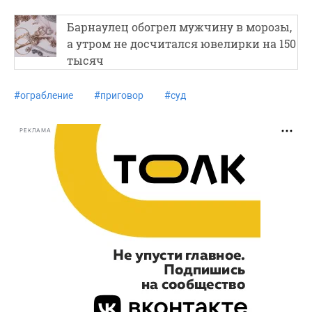
Барнаулец обогрел мужчину в морозы,
а утром не досчитался ювелирки на 150
тысяч
#
ограбление
#
приговор
#
суд
РЕКЛАМА