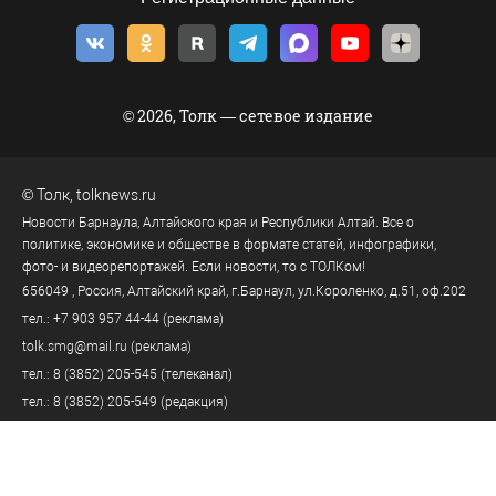
© 2026, Толк — сетевое издание
©
Толк
,
tolknews.ru
Новости Барнаула, Алтайского края и Республики Алтай. Все о
политике, экономике и обществе в формате статей, инфографики,
фото- и видеорепортажей. Если новости, то с ТОЛКом!
656049
, Россия, Алтайский край, г.
Барнаул
,
ул.Короленко, д.51, оф.202
тел.:
+7 903 957 44-44
(реклама)
tolk.smg@mail.ru
(реклама)
тел.:
8 (3852) 205-545
(телеканал)
тел.:
8 (3852) 205-549
(редакция)
tolknews@yandex.ru
(редакция)