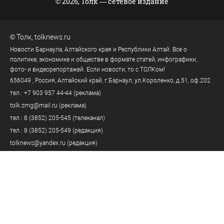
© 2026, Толк — сетевое издание
©
Толк
,
tolknews.ru
Новости Барнаула, Алтайского края и Республики Алтай. Все о
политике, экономике и обществе в формате статей, инфографики,
фото- и видеорепортажей. Если новости, то с ТОЛКом!
656049
, Россия, Алтайский край, г.
Барнаул
,
ул.Короленко, д.51, оф.202
тел.:
+7 903 957 44-44
(реклама)
tolk.smg@mail.ru
(реклама)
тел.:
8 (3852) 205-545
(телеканал)
тел.:
8 (3852) 205-549
(редакция)
tolknews@yandex.ru
(редакция)
Политика персональных данных
18+
Пользовательское соглашение
Правила комментирования
Правила применения рекомендательных технологий