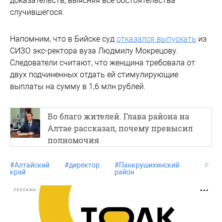
доказательств, выясняя все обстоятельства
случившегося.
Напомним, что в Бийске суд
отказался выпускать
из
СИЗО экс-ректора вуза Людмилу Мокрецову.
Следователи считают, что женщина требовала от
двух подчиненных отдать ей стимулирующие
выплаты на сумму в 1,6 млн рублей.
Во благо жителей. Глава района на
Алтае рассказал, почему превысил
полномочия
#
Алтайский
#
директор
#
Панкрушихинский
#
пре
край
район
РЕКЛАМА