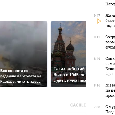
Наго
в
Жиль
9:47
бьют
подв
Сотр
9:11
взры
фуры
Санк
8:49
само
Бело
Таких событий не
Все новости по
В м
1
было с 1945: чего
падению вертолета на
ажио
ждать всем нам?
Кавказе: читать здесь
прод
Niss
8:16
на п
прои
С му
7:38
Позд