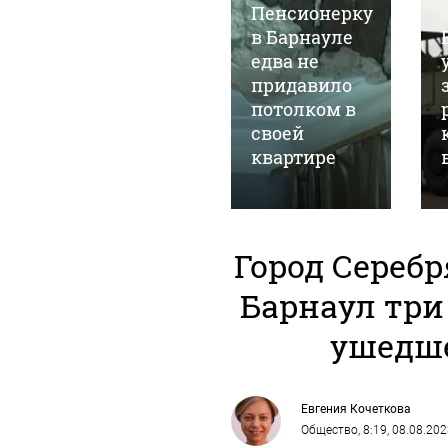
центре
Пенсионерку
0
Барнаула
в Барнауле
бьют тревогу
едва не
из-за
придавило
водопада в
потолком в
подвале:
своей
видео
квартире
Город Сереб
Барнаул три
ушедше
Евгения Кочеткова
Общество
, 8:19, 08.08.20