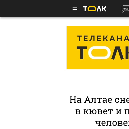
На Алтае сн
в кювет и 
челове