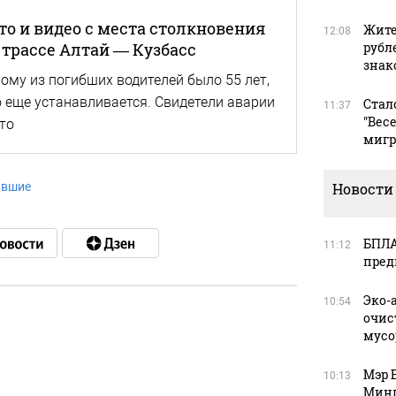
о и видео с места столкновения
Жите
12:08
 трассе Алтай — Кузбасс
рубл
зна
ному из погибших водителей было 55 лет,
 еще устанавливается. Свидетели аварии
Стал
11:37
"Вес
то
мигр
авшие
Новости
БПЛА
11:12
пред
Эко-
10:54
очис
мусо
в
Мэр 
10:13
Минп