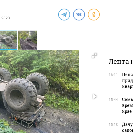
08.2023
Лента 
Пенс
16:11
прид
квар
Семь
15:44
врем
крае
Дачу
15:13
садо