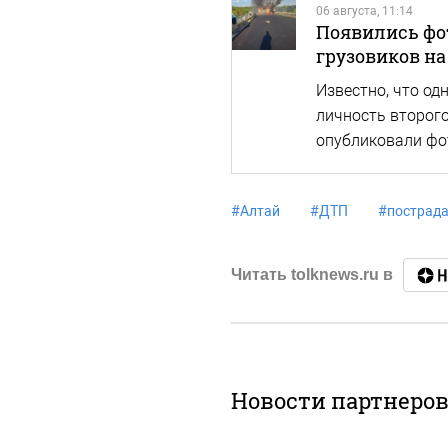
06 августа, 11:14
Появились фот
грузовиков на
Известно, что од
личность второго
опубликовали фо
#
Алтай
#
ДТП
#
пострад
Читать tolknews.ru в
Новости партнеро