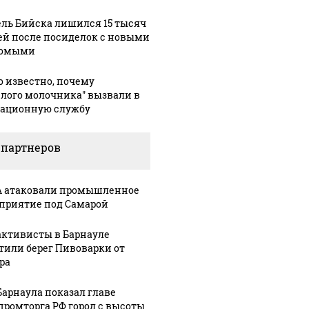
ль Бийска лишился 15 тысяч
ей после посиделок с новыми
комыми
о известно, почему
елого молочника" вызвали в
ационную службу
 партнеров
 атаковали промышленное
приятие под Самарой
активисты в Барнауле
тили берег Пивоварки от
ра
Барнаула показал главе
ромторга РФ город с высоты