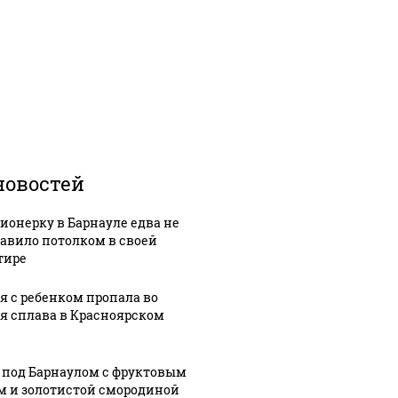
новостей
ионерку в Барнауле едва не
авило потолком в своей
тире
я с ребенком пропала во
я сплава в Красноярском
 под Барнаулом с фруктовым
м и золотистой смородиной