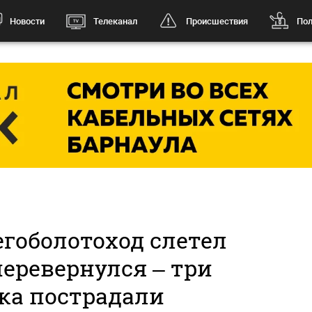
Новости
Телеканал
Происшествия
Пол
егоболотоход слетел
перевернулся – три
ка пострадали