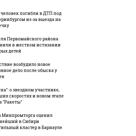
я
Бийска
центре
лишился 15
Барнаула
 человек погибли в ДТП под
ась
тысяч
бьют тревогу
еринбургом из-за выезда на
ТП на
рублей после
из-за
ечку
посиделок с
водопада в
ля Первомайского района
новыми
подвале:
нили в жестком истязании
ле
знакомыми
видео
рых детей
ствие возбудило новое
овное дело после обыска у
ек
ска": о звездном участнике,
ших скоростях и новом этапе
а "Ракеты"
а Минпромторга оценил
нейший в Сибири
тильный кластер в Барнауле