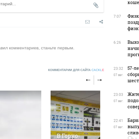
кош
Физку
7:07
позд
физк
Выхо
6:26
авил комментариев, станьте первым.
начн
прог
57-л
23:32
КОММЕНТАРИИ ДЛЯ САЙТА
CACKL
E
сбор
07 авг.
шест
Жите
23:03
подо
07 авг.
сове
Барн
22:41
выпу
07 авг.
08 августа, 13:11
слив
В Горно-
08 августа, 1
2