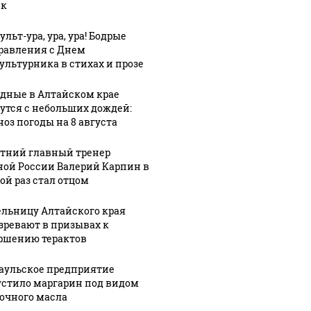
ек
льт-ура, ура, ура! Бодрые
равления с Днем
ультурника в стихах и прозе
дные в Алтайском крае
утся с небольших дождей:
ноз погоды на 8 августа
етний главный тренер
ной России Валерий Карпин в
ой раз стал отцом
льницу Алтайского края
зревают в призывах к
ршению терактов
аульское предприятие
08 августа, 9:47
стило маргарин под видом
Жильцы
08 августа, 12:08
очного масла
Житель
дома в
2:39