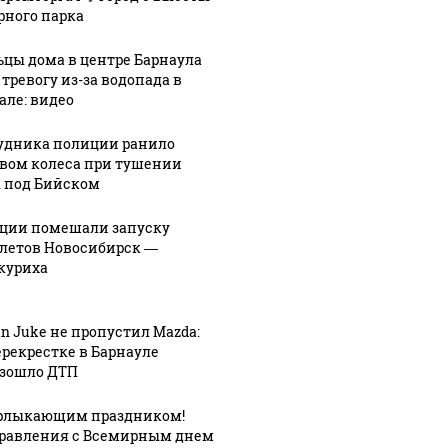
рного парка
цы дома в центре Барнаула
 тревогу из-за водопада в
але: видео
удника полиции ранило
вом колеса при тушении
 под Бийском
ции помешали запуску
СМИ: В Химках на
летов Новосибирск —
куриха
полицейскую
Где буд
агазинах России
машину напали и
презид
таж из-за этого
подожгли.
России
укта: что купить?
an Juke не пропустил Mazda:
ерекрестке в Барнауле
зошло ДТП
рлыкающим праздником!
равления с Всемирным днем