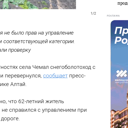
прод
1/2
РЕКЛАМА
ля не было прав на управление
 соответствующей категории.
али проверку
тностях села Чемал снегоболотоход с
 и перевернулся,
сообщает
пресс-
ике Алтай.
о, что 62-летний житель
 не справился с управлением при
 дороге.