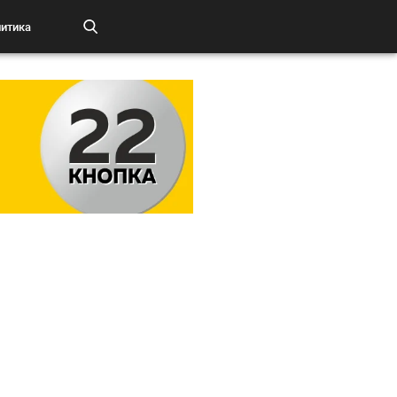
итика