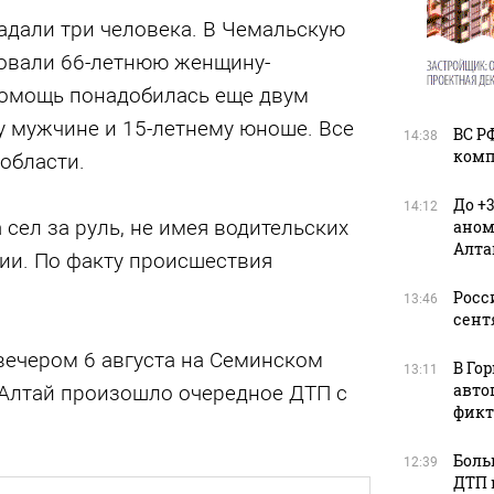
адали три человека. В Чемальскую
овали 66-летнюю женщину-
омощь понадобилась еще двум
у мужчине и 15-летнему юноше. Все
ВС Р
14:38
комп
области.
До +
14:12
 сел за руль, не имея водительских
аном
Алта
ии. По факту происшествия
Росс
13:46
сент
 вечером 6 августа на Семинском
В Го
13:11
авто
 Алтай произошло очередное ДТП с
фикт
Боль
12:39
ДТП 