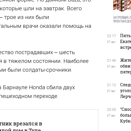
которые шли на завтрак. Всего
– трое из них были
тальным врачи оказали помощь на
Пять
22:17
Екат
07 авг.
встр
ество пострадавших – шесть
Жите
я в тяжелом состоянии. Наиболее
21:46
обви
07 авг.
ми были солдаты-срочники.
пяте
След
21:12
 в Барнауле Honda сбила двух
угол
07 авг.
 пешеходном переходе.
Лерч
"Сно
20:50
боль
07 авг.
Кубк
ник врезался в
лой дом в Туле