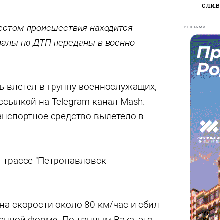
слив
местом происшествия находится
РЕКЛАМА
иалы по ДТП переданы в военно-
ь влетел в группу военнослужащих,
ссылкой на Telegram-канал Mash.
анспортное средство вылетело в
 трассе "Петропавловск-
а скорости около 80 км/час и сбил
енной форме. По данным Baza, это