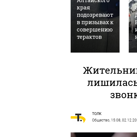
мошенников
Алтайского
и передал им
края
сумку с
подозревают
газетами
в призывах к
вместо 2,4
совершению
млн рублей
терактов
Жительниц
лишилась
звон
ТОЛК
Общество
, 15:08, 02.12.2