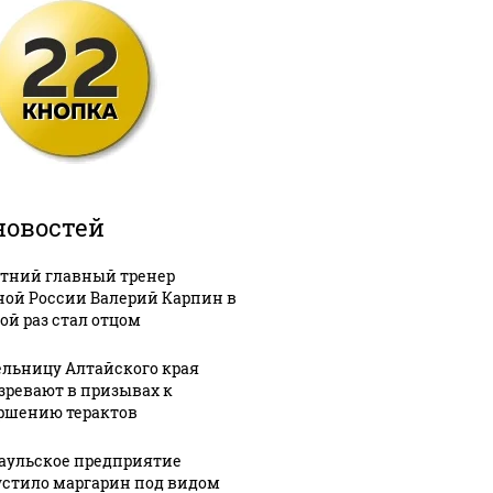
новостей
етний главный тренер
ной России Валерий Карпин в
ой раз стал отцом
льницу Алтайского края
зревают в призывах к
ршению терактов
аульское предприятие
стило маргарин под видом