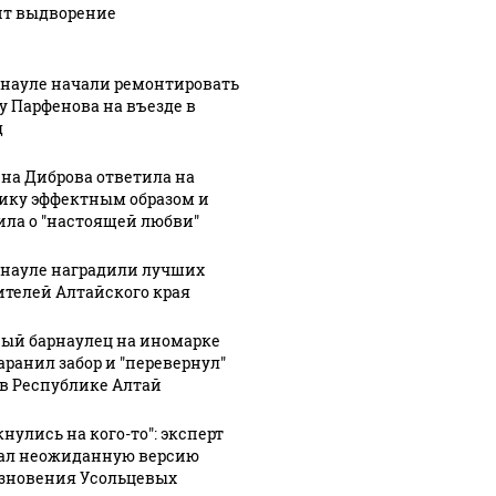
ит выдворение
рнауле начали ремонтировать
у Парфенова на въезде в
д
на Диброва ответила на
ику эффектным образом и
ила о "настоящей любви"
 будет встреча
Не ешьте эту
В ОАЭ 
зидентов США и
готовую еду из
жестоко
рнауле наградили лучших
сии: Европа?
магазина: список
крипто
ителей Алтайского края
ый барнаулец на иномарке
аранил забор и "перевернул"
 в Республике Алтай
нулись на кого-то": эксперт
ал неожиданную версию
зновения Усольцевых