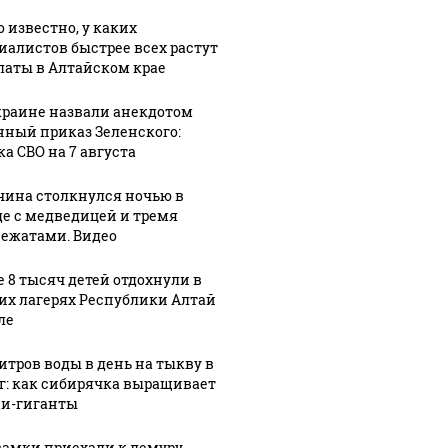
о известно, у каких
иалистов быстрее всех растут
латы в Алтайском крае
краине назвали анекдотом
нный приказ Зеленского:
ка СВО на 7 августа
ина столкнулся ночью в
де с медведицей и тремя
ежатами. Видео
е 8 тысяч детей отдохнули в
их лагерях Республики Алтай
ле
литров воды в день на тыкву в
8:01
07 августа, 17:07
07 августа, 15:33
1
кг: как сибирячка выращивает
а
Громкий
Пенсионер
и-гиганты
улся
хлопок
перехитрил
самки приехали к лемуру