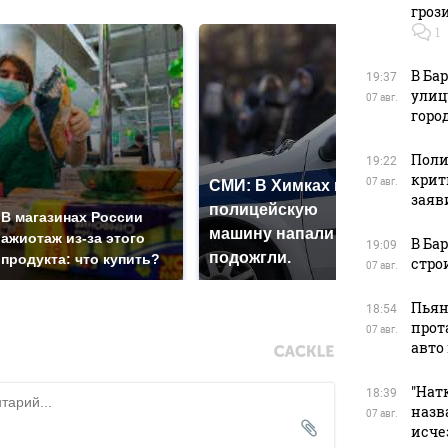
гроз
1
В Ба
19:37
улиц
07 авг.
горо
Поли
19:22
крит
07 авг.
СМИ: В Химках на
заяв
полицейскую
Где
В магазинах России
машину напали и
пре
ажиотаж из-за этого
В Ба
19:09
подожгли.
Рос
продукта: что купить?
стро
07 авг.
Пьян
18:54
прот
07 авг.
авто
"Натк
18:39
назв
07 авг.
исче