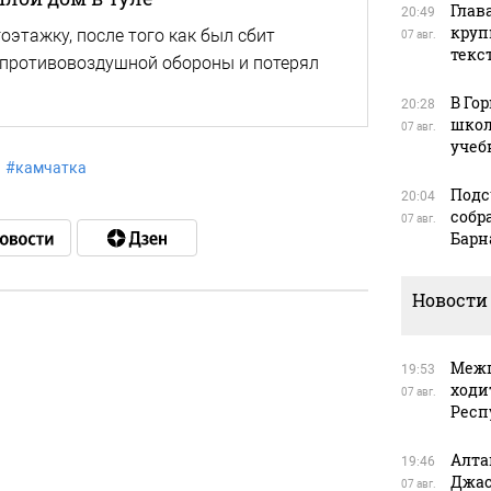
Глав
20:49
круп
этажку, после того как был сбит
07 авг.
текс
 противовоздушной обороны и потерял
В Го
20:28
школ
07 авг.
учеб
#
камчатка
Подс
20:04
собр
07 авг.
Барн
Новости
Межп
в
19:53
ходи
07 авг.
Респ
Алта
19:46
в
Джас
07 авг.