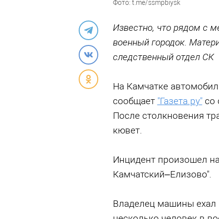
Фото: t.me/ssmpbiysk
Известно, что рядом с 
военный городок. Матер
следственный отдел СК
На Камчатке автомобил
сообщает
"Газета.ру"
со 
После столкновения тр
кювет.
Инцидент произошел на
Камчатский–Елизово".
Владелец машины ехал н
несколько человек в во