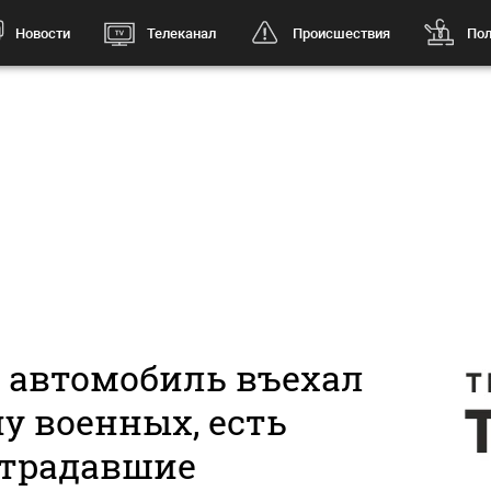
Новости
Телеканал
Происшествия
Пол
 автомобиль въехал
у военных, есть
традавшие