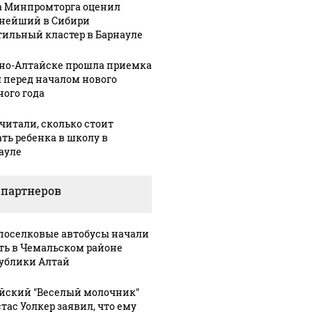
а Минпромторга оценил
нейший в Сибири
тильный кластер в Барнауле
рно-Алтайске прошла приемка
 перед началом нового
ного года
читали, сколько стоит
ать ребенка в школу в
ауле
 партнеров
оселковые автобусы начали
ть в Чемальском районе
ублики Алтай
йский "Веселый молочник"
тас Уолкер заявил, что ему