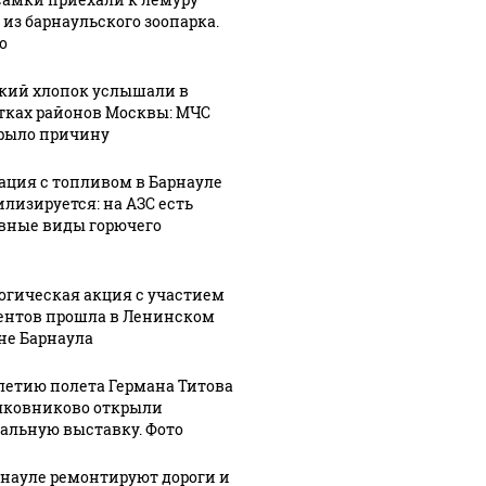
в
услышали в
мошенников
 из барнаульского зоопарка.
десятках
и передал им
о
ицей
районов
сумку с
Москвы: МЧС
газетами
кий хлопок услышали в
атами.
раскрыло
вместо 2,4
тках районов Москвы: МЧС
причину
млн рублей
рыло причину
ация с топливом в Барнауле
илизируется: на АЗС есть
вные виды горючего
огическая акция с участием
ентов прошла в Ленинском
не Барнаула
-летию полета Германа Титова
лковниково открыли
альную выставку. Фото
рнауле ремонтируют дороги и