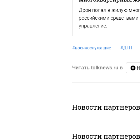
Дрон попал в жилую много
российскими средствами
управление.
#
военнослужащие
#
ДТП
Читать tolknews.ru в
Новости партнеро
Новости партнеро