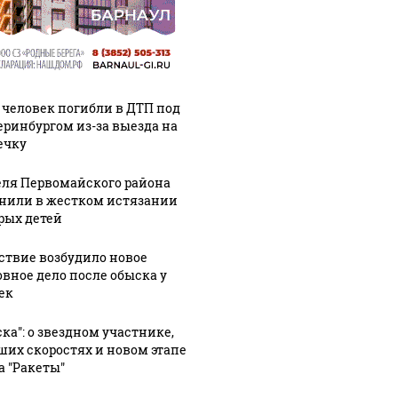
 человек погибли в ДТП под
еринбургом из-за выезда на
ечку
ля Первомайского района
нили в жестком истязании
рых детей
ствие возбудило новое
овное дело после обыска у
ек
ска": о звездном участнике,
ших скоростях и новом этапе
а "Ракеты"