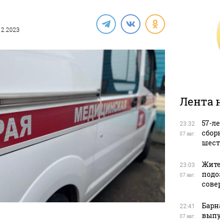
.12.2023
Лента 
57-л
23:32
сбор
07 авг.
шест
Жите
23:03
подо
07 авг.
сове
Барн
22:41
выпу
07 авг.