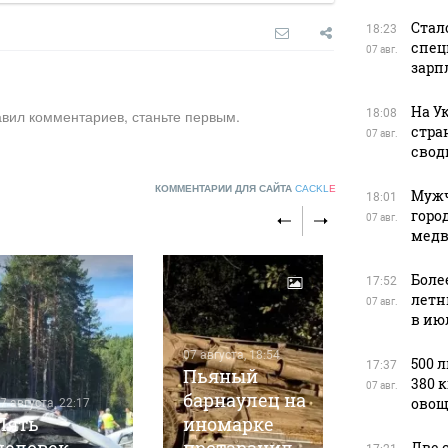
Стал
18:23
спец
07 авг.
зарп
На У
18:08
авил комментариев, станьте первым.
стра
07 авг.
свод
КОММЕНТАРИИ ДЛЯ САЙТА
CACKL
E
Мужч
18:01
горо
07 авг.
медв
Боле
17:52
летн
07 авг.
в ию
07 августа, 18:54
500 
17:37
Пьяный
07 августа, 1
380 
07 авг.
барнаулец на
Мужчин
овощ
7 августа, 22:17
Пять
иномарке
столкн
Две 