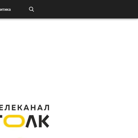
итика