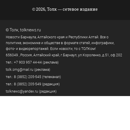
© 2026, Толк — сетевое издание
©
Толк
,
tolknews.ru
Новости Барнаула, Алтайского края и Республики Алтай. Все о
политике, экономике и обществе в формате статей, инфографики,
фото- и видеорепортажей. Если новости, то с ТОЛКом!
656049
, Россия, Алтайский край, г.
Барнаул
,
ул.Короленко, д.51, оф.202
тел.:
+7 903 957 44-44
(реклама)
tolk.smg@mail.ru
(реклама)
тел.:
8 (3852) 205-545
(телеканал)
тел.:
8 (3852) 205-549
(редакция)
tolknews@yandex.ru
(редакция)
Политика персональных данных
18+
Пользовательское соглашение
Правила комментирования
Правила применения рекомендательных технологий