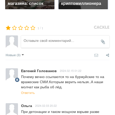
магазина: список
криптомиллионера
/
1
1
Новые
(3)
Евгений Голованов
2024.02.15 01:22
Почему вечно ссылаются то на буржуйские то на 
вражеские СМИ.Которым верить нельзя..А наши 
молчат как рыба об лёд.
Ответить
Ольга
2024.02.03 20:22
При детонации и таком мощном взрыве разве 