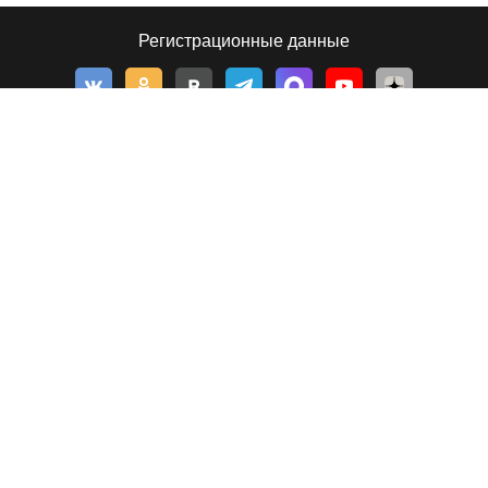
Регистрационные данные
© 2026, Толк — сетевое издание
©
Толк
,
tolknews.ru
Новости Барнаула, Алтайского края и Республики Алтай. Все о
политике, экономике и обществе в формате статей, инфографики,
фото- и видеорепортажей. Если новости, то с ТОЛКом!
656049
, Россия, Алтайский край, г.
Барнаул
,
ул.Короленко, д.51, оф.202
тел.:
+7 903 957 44-44
(реклама)
tolk.smg@mail.ru
(реклама)
тел.:
8 (3852) 205-545
(телеканал)
тел.:
8 (3852) 205-549
(редакция)
tolknews@yandex.ru
(редакция)