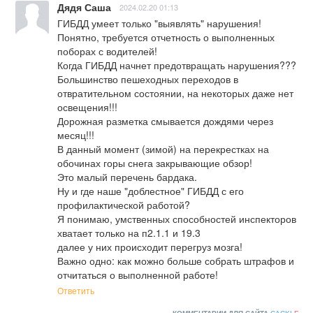
Дядя Саша
2024.02.20 01:13
ГИБДД умеет только "выявлять" нарушения! 
Понятно, требуется отчетность о выполненных 
поборах с водителей!

Когда ГИБДД начнет предотвращать нарушения??? 
Большинство пешеходных переходов в 
отвратительном состоянии, на некоторых даже нет 
освещения!!!

Дорожная разметка смывается дождями через 
месяц!!! 

В данный момент (зимой) на перекрестках на 
обочинах горы снега закрывающие обзор!

Это малый перечень бардака.

Ну и где наше "доблестное" ГИБДД с его 
профилактической работой?

Я понимаю, умственных способностей инспекторов 
хватает только на п2.1.1 и 19.3

далее у них происходит перегруз мозга!

Важно одно: как можно больше собрать штрафов и 
отчитаться о выполненной работе!
Ответить