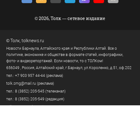
© 2026, Толк — сетевое издание
©
Толк
,
tolknews.ru
Новости Барнаула, Алтайского края и Республики Алтай. Все о
политике, экономике и обществе в формате статей, инфографики,
фото- и видеорепортажей. Если новости, то с ТОЛКом!
656049
, Россия, Алтайский край, г.
Барнаул
,
ул.Короленко, д.51, оф.202
тел.:
+7 903 957 44-44
(реклама)
tolk.smg@mail.ru
(реклама)
тел.:
8 (3852) 205-545
(телеканал)
тел.:
8 (3852) 205-549
(редакция)
tolknews@yandex.ru
(редакция)
Политика персональных данных
18+
Пользовательское соглашение
Правила комментирования