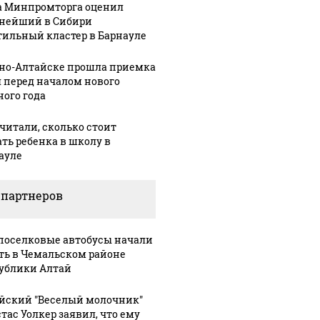
а Минпромторга оценил
нейший в Сибири
тильный кластер в Барнауле
рно-Алтайске прошла приемка
 перед началом нового
ного года
читали, сколько стоит
ать ребенка в школу в
ауле
 партнеров
оселковые автобусы начали
ть в Чемальском районе
ублики Алтай
йский "Веселый молочник"
тас Уолкер заявил, что ему