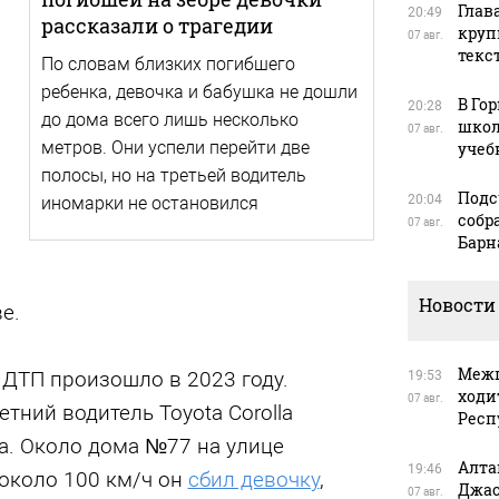
Глав
20:49
рассказали о трагедии
круп
07 авг.
текс
По словам близких погибшего
ребенка, девочка и бабушка не дошли
В Го
20:28
до дома всего лишь несколько
школ
07 авг.
метров. Они успели перейти две
учеб
полосы, но на третьей водитель
Подс
20:04
иномарки не остановился
собр
07 авг.
Барн
Новости
е.
Межп
 ДТП произошло в 2023 году.
19:53
ходи
07 авг.
тний водитель Toyota Corolla
Респ
а. Около дома №77 на улице
Алта
19:46
 около 100 км/ч он
сбил девочку
,
Джас
07 авг.