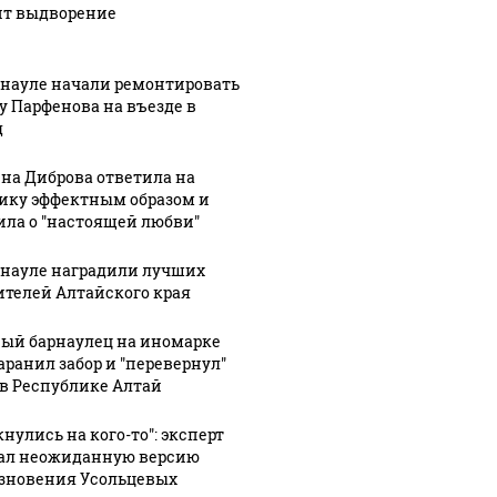
ит выдворение
рнауле начали ремонтировать
у Парфенова на въезде в
д
на Диброва ответила на
ику эффектным образом и
ила о "настоящей любви"
рнауле наградили лучших
ителей Алтайского края
ый барнаулец на иномарке
аранил забор и "перевернул"
 в Республике Алтай
нулись на кого-то": эксперт
ал неожиданную версию
зновения Усольцевых