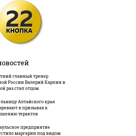
новостей
етний главный тренер
ной России Валерий Карпин в
ой раз стал отцом
льницу Алтайского края
зревают в призывах к
ршению терактов
аульское предприятие
стило маргарин под видом