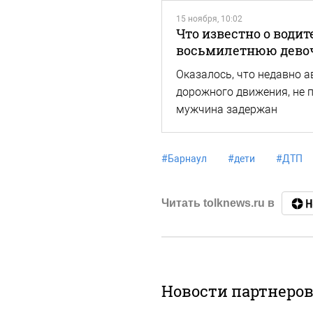
15 ноября, 10:02
Что известно о води
восьмилетнюю девоч
Оказалось, что недавно 
дорожного движения, не п
мужчина задержан
#
Барнаул
#
дети
#
ДТП
Читать tolknews.ru в
Новости партнеро