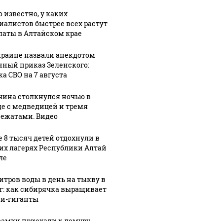
о известно, у каких
иалистов быстрее всех растут
латы в Алтайском крае
краине назвали анекдотом
нный приказ Зеленского:
ка СВО на 7 августа
ина столкнулся ночью в
де с медведицей и тремя
ежатами. Видео
е 8 тысяч детей отдохнули в
их лагерях Республики Алтай
ле
литров воды в день на тыкву в
кг: как сибирячка выращивает
и-гиганты
самки приехали к лемуру