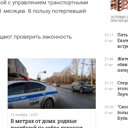
ной с управлением транспортными
11 месяцев. В пользу потерпевшей
Пять
22:17
ещают проверить законность
Екат
07 авг.
встр
Жите
21:46
обви
07 авг.
пяте
След
21:12
угол
07 авг.
Лерч
"Сно
20:50
боль
07 авг.
15 ноября, 14:07
Кубк
В метрах от дома: родные
погибшей на зебре девочки