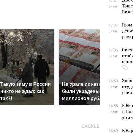
17:21
Тоше
07 авг.
Виде
в
Гром
17:07
деся
07 авг.
раск
Ситу
17:06
стаб
07 авг.
осно
1
Экол
16:58
Такую зиму в России
На Урале из казны
студ
Как
07 авг.
никто не ждал: как
были украдены 18
райо
кру
так?!
миллионов рублей
Кавк
К 65
16:55
в По
07 авг.
уник
В Ба
16:49