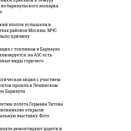
 из барнаульского зоопарка.
о
кий хлопок услышали в
тках районов Москвы: МЧС
рыло причину
ация с топливом в Барнауле
илизируется: на АЗС есть
вные виды горючего
огическая акция с участием
Не ешьте эту
В ОАЭ 
ентов прошла в Ленинском
 выглядит место
готовую еду из
жестоко
не Барнаула
шение вертолета на
магазина: список
крипто
азе: смотреть
-летию полета Германа Титова
лковниково открыли
альную выставку. Фото
рнауле ремонтируют дороги и