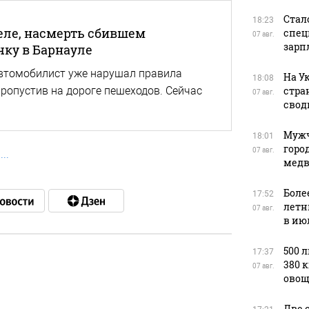
Стал
18:23
теле, насмерть сбившем
спец
07 авг.
зарп
ку в Барнауле
автомобилист уже нарушал правила
На У
18:08
стра
ропустив на дороге пешеходов. Сейчас
07 авг.
свод
Мужч
18:01
горо
07 авг.
медв
Боле
17:52
летн
07 авг.
в ию
500 
17:37
380 
07 авг.
овощ
в
Две 