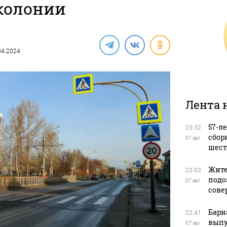
колонии
.04.2024
Лента 
57-л
23:32
сбор
07 авг.
шест
Жите
23:03
подо
07 авг.
сове
Барн
22:41
выпу
07 авг.