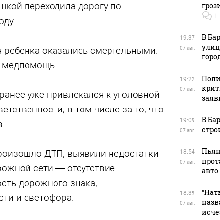
ушкой переходила дорогу по
гроз
1
оду.
В Ба
19:37
улиц
 ребенка оказались смертельными.
07 авг.
горо
ь медпомощь.
Поли
19:22
крит
07 авг.
 ранее уже привлекался к уголовной
заяв
етственности, в том числе за то, что
В Ба
19:09
в.
стро
07 авг.
Пьян
произошло ДТП, выявили недостатки
18:54
прот
07 авг.
рожной сети — отсутствие
авто
сть дорожного знака,
"Натк
18:39
сти и светофора.
назв
07 авг.
исче