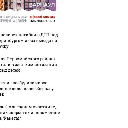
 человек погибли в ДТП под
еринбургом из-за выезда на
ечку
ля Первомайского района
нили в жестком истязании
рых детей
ствие возбудило новое
овное дело после обыска у
ек
ска": о звездном участнике,
ших скоростях и новом этапе
а "Ракеты"