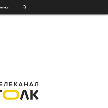
итика