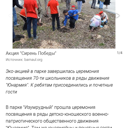
Акция "Сирень Победы"
1/4
Источник: barnaul.org
Эко-акцией в парке завершилась церемония
посвящения 70-ти школьников в ряды движения
"Юнармия". К ребятам присоединились и почетные
гости
В парке "Изумрудный" прошла церемония
посвящения в ряды детско-юношеского военно-
патриотического общественного движения
"Юнармия". Там же юнармейцы и почетные гости