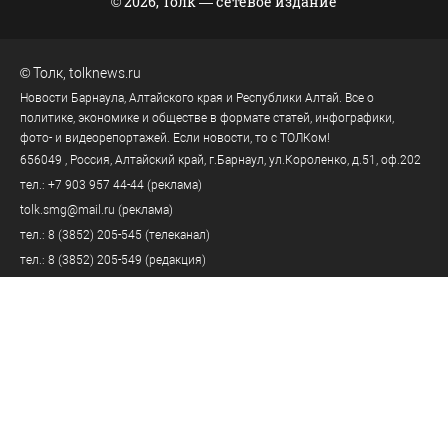
© 2026, Толк — сетевое издание
©
Толк
,
tolknews.ru
Новости Барнаула, Алтайского края и Республики Алтай. Все о
политике, экономике и обществе в формате статей, инфографики,
фото- и видеорепортажей. Если новости, то с ТОЛКом!
656049
, Россия, Алтайский край, г.
Барнаул
,
ул.Короленко, д.51, оф.202
тел.:
+7 903 957 44-44
(реклама)
tolk.smg@mail.ru
(реклама)
тел.:
8 (3852) 205-545
(телеканал)
тел.:
8 (3852) 205-549
(редакция)
tolknews@yandex.ru
(редакция)
Политика персональных данных
18+
Пользовательское соглашение
Правила комментирования
Правила применения рекомендательных технологий