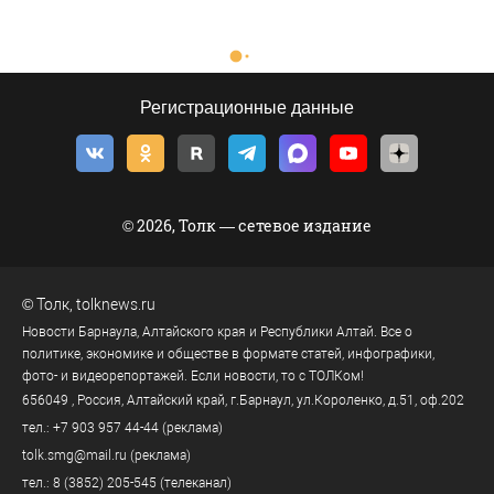
Регистрационные данные
© 2026, Толк — сетевое издание
©
Толк
,
tolknews.ru
Новости Барнаула, Алтайского края и Республики Алтай. Все о
политике, экономике и обществе в формате статей, инфографики,
фото- и видеорепортажей. Если новости, то с ТОЛКом!
656049
, Россия, Алтайский край, г.
Барнаул
,
ул.Короленко, д.51, оф.202
тел.:
+7 903 957 44-44
(реклама)
tolk.smg@mail.ru
(реклама)
тел.:
8 (3852) 205-545
(телеканал)