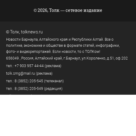
© 2026, Толк — сетевое издание
©
Толк
,
tolknews.ru
Новости Барнаула, Алтайского края и Республики Алтай. Все о
политике, экономике и обществе в формате статей, инфографики,
фото- и видеорепортажей. Если новости, то с ТОЛКом!
656049
, Россия, Алтайский край, г.
Барнаул
,
ул.Короленко, д.51, оф.202
тел.:
+7 903 957 44-44
(реклама)
tolk.smg@mail.ru
(реклама)
тел.:
8 (3852) 205-545
(телеканал)
тел.:
8 (3852) 205-549
(редакция)
tolknews@yandex.ru
(редакция)
Политика персональных данных
18+
Пользовательское соглашение
Правила комментирования
Правила применения рекомендательных технологий