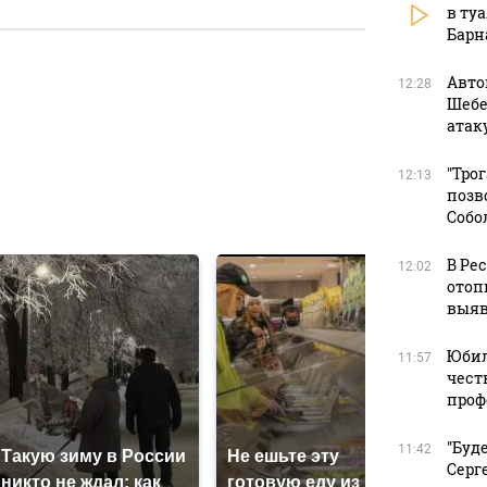
в ту
Барн
Авто
12:28
Шебе
в
атак
"Тро
12:13
позв
в
Собо
В Ре
12:02
отоп
выяв
Юбил
11:57
чест
проф
"Буд
11:42
Такую зиму в России
Не ешьте эту
В О
Серг
никто не ждал: как
готовую еду из
жес