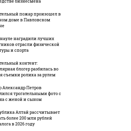
падению вертолета на
едстве бизнесмена
птомиллионера
ждать 
Кавказе: читать здесь
тельный пожар произошел в
ном доме в Павловском
не
рнауле наградили лучших
тников отрасли физической
туры и спорта
тельный контент:
лярная блогер разбилась во
я съемки ролика за рулем
р Александр Петров
лился трогательными фото с
ха с женой и сыном
ублика Алтай рассчитывает
ать более 200 млн рублей
лога в 2026 году