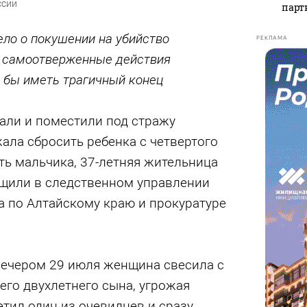
ссии
парт
ело о покушении на убийство
РЕКЛАМА
е самоотверженные действия
а бы иметь трагичный конец
али и поместили под стражу
ала сбросить ребенка с четвертого
ть мальчика, 37-летняя жительница
бщили в следственном управлении
а по Алтайскому краю и прокуратуре
вечером 29 июля женщина свесила с
го двухлетнего сына, угрожая
етил один из очевидцев и сразу