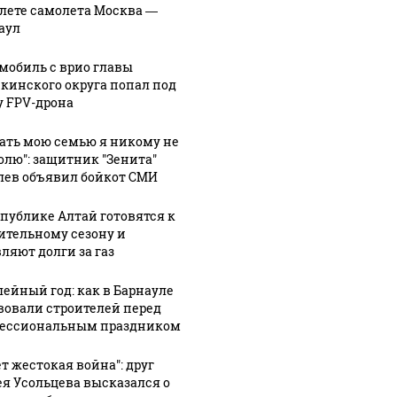
алете самолета Москва —
аул
мобиль с врио главы
кинского округа попал под
у FPV-дрона
гать мою семью я никому не
олю": защитник "Зенита"
лев объявил бойкот СМИ
спублике Алтай готовятся к
ительному сезону и
ляют долги за газ
ейный год: как в Барнауле
вовали строителей перед
ессиональным праздником
ет жестокая война": друг
АЭ произошло
Таких с
Все новости по
ея Усольцева высказался о
токое убийство
было с 