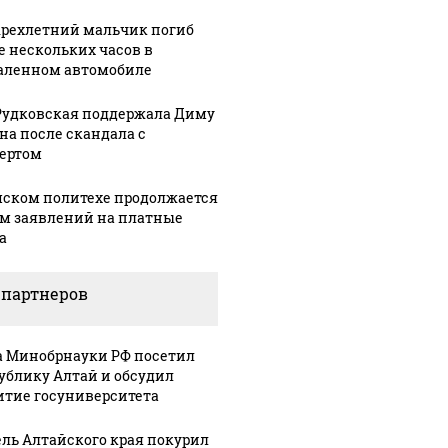
рехлетний мальчик погиб
е нескольких часов в
аленном автомобиле
Рудковская поддержала Диму
на после скандала с
ертом
мском политехе продолжается
м заявлений на платные
а
 партнеров
а Минобрнауки РФ посетил
ублику Алтай и обсудил
итие госуниверситета
ль Алтайского края покурил