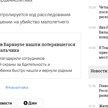
ершеннолетних.
Четы
13:24
посл
нтролируется ход расследования
раск
шении на убийство малолетнего.
Яна 
13:09
Била
конц
в Барнауле нашли потерявшегося
В То
13:00
мальчика
прие
мест
лагодарили сотрудников
 охраны за бдительность и
Новости
ебенка быстро нашли и вернули родным
Глав
12:56
#
Новоалтайск
Респ
разв
Жите
12:41