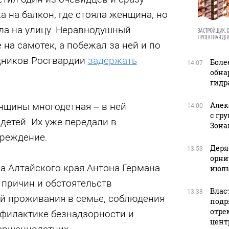
а на балкон, где стояла женщина, но
ла на улицу. Неравнодушный
 на самотек, а побежал за ней и по
дников Росгвардии
задержать
Боле
14:07
обна
гидр
Алек
нщины многодетная – в ней
14:00
с гр
детей. Их уже передали в
Зона
реждение.
Деря
13:53
орни
а Алтайского края Антона Германа
июль
 причин и обстоятельств
Влас
13:38
й проживания в семье, соблюдения
подр
отре
офилактике безнадзорности и
цент