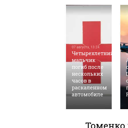
06 августа, 23:33
07 августа, 13:24
Школьница
Четырехлетний
0
внезапно
мальчик
пропала
погиб после
после
нескольких
странной
часов в
переписки с
раскаленном
мужчиной
автомобиле
Томенко 