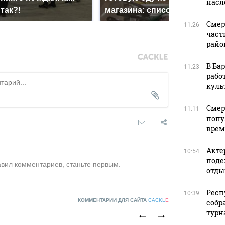
насл
так?!
магазина: список
кри
Смер
11:26
част
райо
В Ба
11:23
рабо
куль
Смер
11:11
попу
врем
Акте
10:54
поде
авил комментариев, станьте первым.
отды
Респ
10:39
КОММЕНТАРИИ ДЛЯ САЙТА
CACKL
E
собр
турна