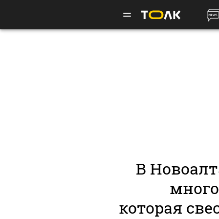
В Новоалт
много
которая све