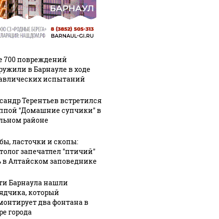
е 700 повреждений
ружили в Барнауле в ходе
авлических испытаний
сандр Терентьев встретился
уппой "Домашние супчики" в
льном районе
бы, ласточки и скопы:
толог запечатлел "птичий"
 в Алтайском заповеднике
ти Барнаула нашли
ядчика, который
монтирует два фонтана в
ре города