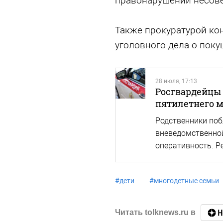
правонарушений несов
Также прокуратурой ко
уголовного дела о поку
28 июля, 17:13
Росгвардейцы 
пятилетнего 
Родственники поб
вневедомственной
оперативность. Р
#
дети
#
многодетные семьи
Читать tolknews.ru в