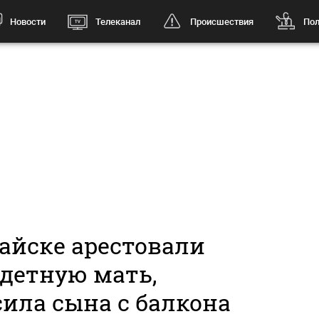
Новости
Телеканал
Происшествия
Пол
айске арестовали
детную мать,
сила сына с балкона