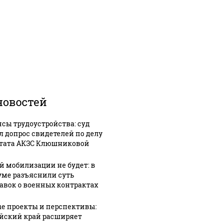
новостей
сы трудоустройства: суд
л допрос свидетелей по делу
тата АКЗС Клюшниковой
й мобилизации не будет: в
уме разъяснили суть
авок о военных контрактах
е проекты и перспективы:
йский край расширяет