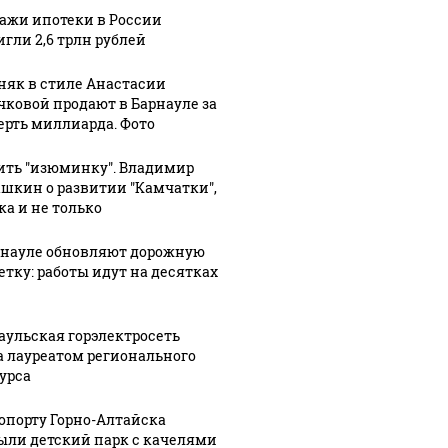
ажи ипотеки в России
игли 2,6 трлн рублей
няк в стиле Анастасии
чковой продают в Барнауле за
1:11
ерть миллиарда. Фото
льный
:
ить "изюминку". Владимир
06 августа, 23:33
рная
Школьница
шкин о развитии "Камчатки",
07 августа, 8:34
ка и не только
Угрозу атаки
внезапно
сь во
БПЛА
пропала
рнауле обновляют дорожную
объявили в
после
етку: работы идут на десятках
российских
странной
за
регионах:
переписки с
подробности
мужчиной
аульская горэлектросеть
а лауреатом регионального
урса
ропорту Горно-Алтайска
ыли детский парк с качелями