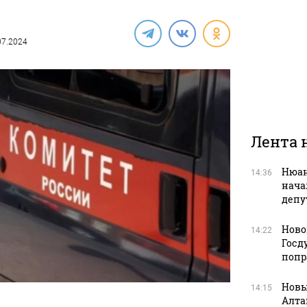
.07.2024
Лента 
Нюан
14:36
нача
депу
Ново
14:22
Госд
попр
Новы
14:15
Алта