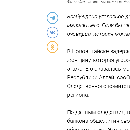
Фото: Следственный комитет Ро
Возбуждено уголовное д
малолетнего. Если бы н
очевидца, история могл
В Новоалтайске задерж
женщину, которая угрож
этажа. Ею оказалась ма
Республики Алтай, соо
Следственного комитет
региона.
По данным следствия, 
балкона общежития свое
сбросить вниз. Это зам