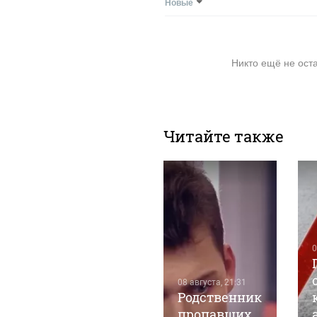
Новые
Никто ещё не ост
Читайте также
0
08 августа, 16:11
Пенсионерку
08 августа, 21:31
в Барнауле
Родственник
едва не
пропавших