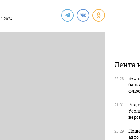
.11.2024
Лента 
Бесп
22:23
барн
флюо
Родс
21:31
Усол
верс
Пеше
20:29
авто