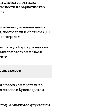
льщикам о правилах
пасности на барнаульских
ах
ь человек, включая двоих
й, пострадали в жестком ДТП
Волгоградом
ионерку в Барнауле едва не
авило потолком в своей
тире
 партнеров
я с ребенком пропала во
я сплава в Красноярском
 под Барнаулом с фруктовым