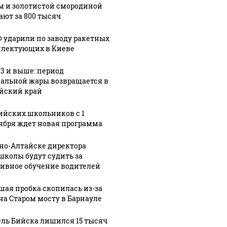
м и золотистой смородиной
ают за 800 тысяч
Ф ударили по заводу ракетных
лектующих в Киеве
33 и выше: период
альной жары возвращается в
йский край
ийских школьников с 1
ября ждет новая программа
рно-Алтайске директора
школы будут судить за
ивное обучение водителей
шая пробка скопилась из-за
на Старом мосту в Барнауле
ль Бийска лишился 15 тысяч