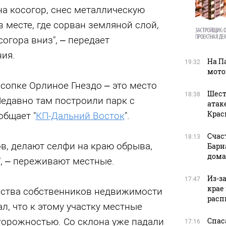
на косогор, снес металлическую
 месте, где сорван земляной слой,
огора вниз", – передает
ия.
На П
19:32
мото
сопке Орлиное Гнездо – это место
Шест
18:38
Недавно там построили парк с
атак
Крас
общает "
КП-Дальний Восток
".
Счас
18:13
ов, делают селфи на краю обрыва,
Барн
дома
", – переживают местные.
Из-з
17:47
крае
ества собственников недвижимости
расп
л, что к этому участку местные
торожностью. Со склона уже падали
Спас
17:16