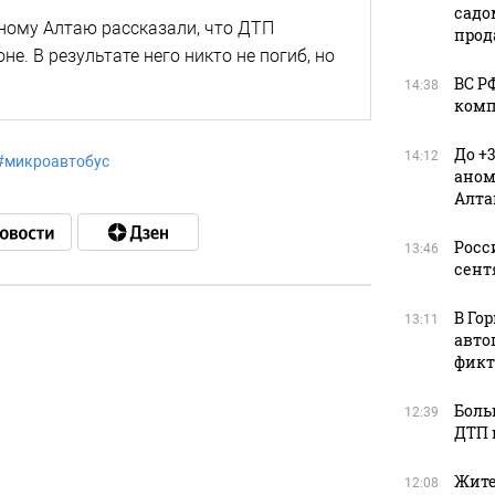
садо
ному Алтаю рассказали, что ДТП
прод
е. В результате него никто не погиб, но
ВС Р
14:38
комп
До +
14:12
#
микроавтобус
аном
Алта
Росс
13:46
сент
В Го
13:11
авто
фикт
в
Боль
12:39
ДТП 
в
Жите
12:08