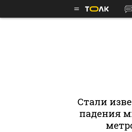
Стали изв
падения ми
метр