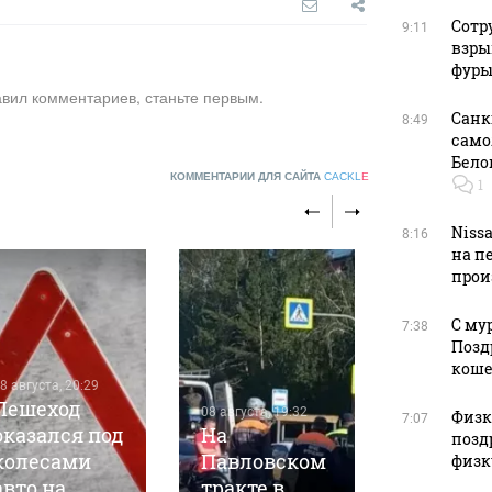
Сотр
9:11
взры
фуры
авил комментариев, станьте первым.
Санк
8:49
само
Бело
КОММЕНТАРИИ ДЛЯ САЙТА
CACKL
E
1
Niss
8:16
на п
прои
С му
7:38
Позд
08 августа, 1
кош
Шесть
8 августа, 20:29
Пешеход
челове
08 августа, 19:32
Физку
7:07
оказался под
На
постра
позд
колесами
Павловском
при ата
физк
авто на
тракте в
БПЛА н