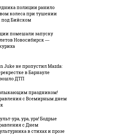
удника полиции ранило
вом колеса при тушении
 под Бийском
ции помешали запуску
летов Новосибирск —
куриха
an Juke не пропустил Mazda:
ерекрестке в Барнауле
зошло ДТП
рлыкающим праздником!
равления с Всемирным днем
8:38
ек
08 августа, 16:42
к
Шесть
08 августа, 16:11
льт-ура, ура, ура! Бодрые
дали
человек,
Пенсионерку
равления с Днем
ке
включая
в Барнауле
ультурника в стихах и прозе
а
двоих детей,
едва не