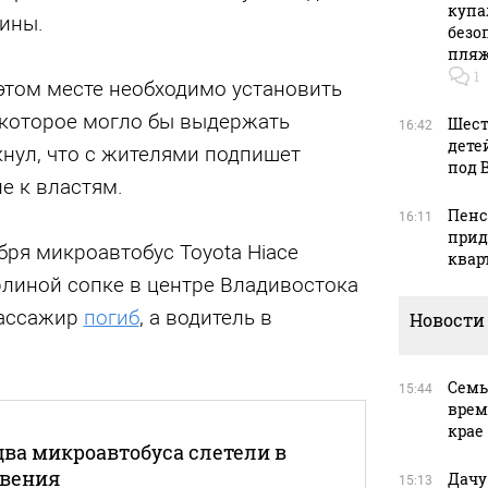
купа
ины.
безо
пляж
1
 этом месте необходимо установить
 которое могло бы выдержать
Шест
16:42
дете
нул, что с жителями подпишет
под 
е к властям.
Пенс
16:11
прид
ря микроавтобус Toyota Hiace
квар
рлиной сопке в центре Владивостока
Пассажир
погиб
, а водитель в
Новости
Семь
15:44
врем
крае
два микроавтобуса слетели в
овения
Дачу
15:13