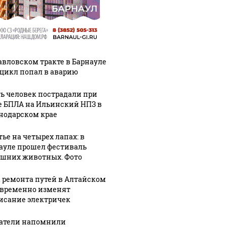
авловском тракте в Барнауле
цикл попал в аварию
ь человек пострадали при
е БПЛА на Ильинский НПЗ в
нодарском крае
тье на четырех лапах: в
ауле прошел фестиваль
шних животных. Фото
а ремонта путей в Алтайском
 временно изменят
исание электричек
атели напомнили