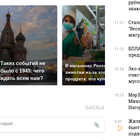
рубл
зна
Стал
11:37
"Вес
мигр
БПЛА
11:12
пред
СМИ
Таких событий не
пол
В магазинах России
Эко-
10:54
было с 1945: чего
маш
ажиотаж из-за этого
очис
ждать всем нам?
под
продукта: что купить?
мусо
Мэр 
10:13
Минп
Наго
Жиль
9:47
бьют
подв