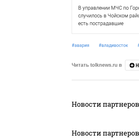
В управлении МЧС по Гор
случилось в Чойском район
есть пострадавшие
#
авария
#
владивосток
Читать tolknews.ru в
Новости партнеро
Новости партнеро