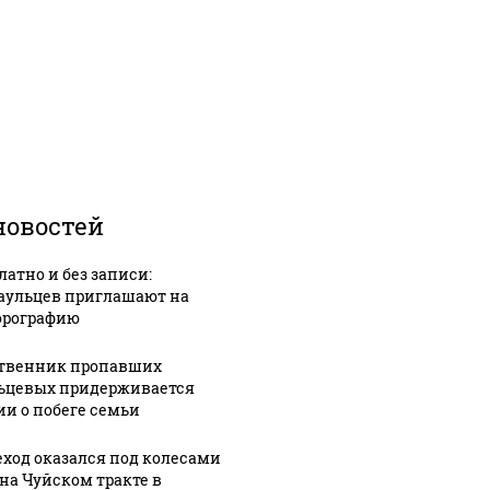
новостей
латно и без записи:
аульцев приглашают на
рографию
твенник пропавших
ьцевых придерживается
ии о побеге семьи
ход оказался под колесами
 на Чуйском тракте в