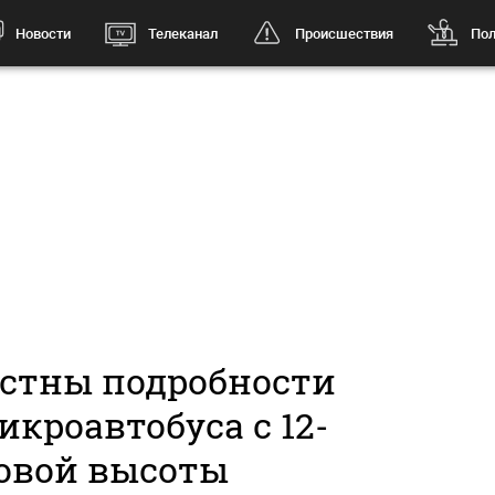
Новости
Телеканал
Происшествия
Пол
естны подробности
кроавтобуса с 12-
овой высоты