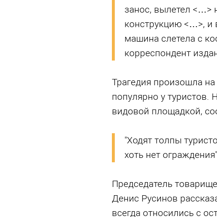
занос, вылетел <…> 
конструкцию <…>, и в
машина слетела с кос
корреспондент издан
Трагедия произошла на 
популярно у туристов. 
видовой площадкой, со
"Ходят толпы турист
хоть нет ограждения
Председатель товарищ
Денис Русинов рассказа
всегда относились с ос