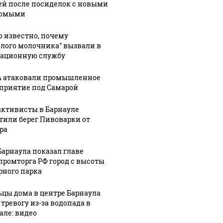
ей после посиделок с новыми
комыми
о известно, почему
елого молочника" вызвали в
ационную службу
 атаковали промышленное
приятие под Самарой
: В Химках на
ицейскую
Где будет встреча
Такую з
активисты в Барнауле
ину напали и
президентов США и
никто н
тили берег Пивоварки от
ожгли.
России: Европа?
так?!
ра
Барнаула показал главе
ромторга РФ город с высоты
рного парка
цы дома в центре Барнаула
 тревогу из-за водопада в
але: видео