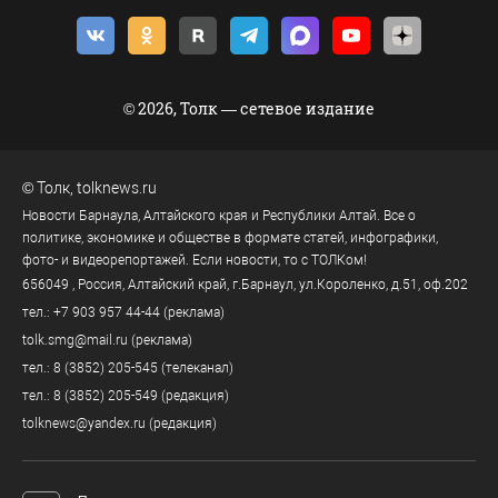
© 2026, Толк — сетевое издание
©
Толк
,
tolknews.ru
Новости Барнаула, Алтайского края и Республики Алтай. Все о
политике, экономике и обществе в формате статей, инфографики,
фото- и видеорепортажей. Если новости, то с ТОЛКом!
656049
, Россия, Алтайский край, г.
Барнаул
,
ул.Короленко, д.51, оф.202
тел.:
+7 903 957 44-44
(реклама)
tolk.smg@mail.ru
(реклама)
тел.:
8 (3852) 205-545
(телеканал)
тел.:
8 (3852) 205-549
(редакция)
tolknews@yandex.ru
(редакция)