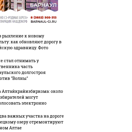
з рыхление к новому
льту: как обновляют дорогу в
йскую здравницу. Фото
не стал отнимать у
твенника часть
аульского долгостроя
отив "Волны"
а Алтайкрайизбиркома: около
избирателей могут
олосовать электронно
два важных участка на дороге
лецкому озеру отремонтируют
рном Алтае