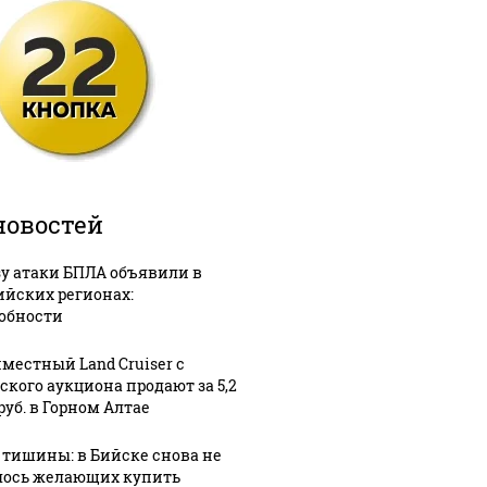
новостей
зу атаки БПЛА объявили в
ийских регионах:
обности
местный Land Cruiser с
ского аукциона продают за 5,2
руб. в Горном Алтае
 тишины: в Бийске снова не
ось желающих купить