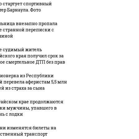
го стартует спортивный
тер Барнаула. Фото
ьница внезапно пропала
е странной переписки с
чиной
е судимый житель
йского края получил срок за
ое смертельное ДТП без прав
ионерка из Республики
й перевела аферистам 5,5 млн
ей из страха за сына
тайском крае продолжаются
СМИ: В 
ки мужчины, упавшего в
их событий не
полице
В магазинах России
нь с лодки
о с 1945: чего
машину
ажиотаж из-за этого
ть всем нам?
подожг
продукта: что купить?
ени изменятся билеты на
ственный транспорт