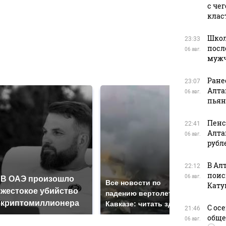
с че
клас
в
Школ
23:33
посл
06 авг.
муж
в
Ране
23:07
Алта
06 авг.
пьян
Пенс
22:41
Алта
06 авг.
рубл
В Ал
22:12
поис
06 авг.
В ОАЭ произошло
Так
Все новости по
Кату
жестокое убийство
был
падению вертолета на
криптомиллионера
жда
Кавказе: читать здесь
С ос
21:46
обще
06 авг.