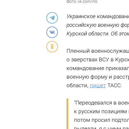
Фото: vk.com/mil
Украинское командовани
российскую военную фор
Курской области. Об эт
Пленный военнослужащ
о зверствах ВСУ в Курс
командование приказал
военную форму и расст
области,
пишет
ТАСС.
"Переодевался в вое
к русским позициям п
потом просил подтол
вылезли, я с ними ра