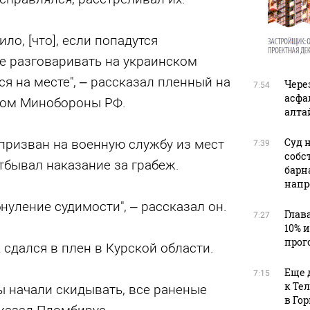
о, [что], если попадутся
е разговаривать на украинском
я на месте", – рассказал пленный на
Чере
7:54
асфа
ном Минобороны РФ.
алта
Суд 
призван на военную службу из мест
7:39
собс
тбывал наказание за грабеж.
барн
напр
нуление судимости", – рассказал он.
Глав
7:27
10% 
прог
 сдался в плен в Курской области.
Еще 
7:15
к Те
ты начали скидывать, все раненые
в Го