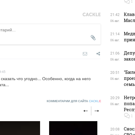
1
Клав
21:42
Масл
06 авг.
Медв
21:14
прин
06 авг.
Депу
21:06
зако
06 авг.
9:45
"Бил
20:51
прое
казать что угодно... Особенно, когда на него 
06 авг.
сем
та...
Нетр
20:29
КОММЕНТАРИИ ДЛЯ САЙТА
CACKL
E
попа
06 авг.
Респ
1
Снос
20:08
СВО 