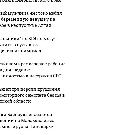
ый мужчина жестоко избил
06 августа, 17:02
 беременную девушку на
В Омске
9:21
06 августа, 18:29
ьбе в Республике Алтай
ал
Мужчина
автомобиль
сии
выпал из
влетел в
бальники" по ЕГЭ не могут
ия
лодки и
толпу
упить в вузы из-за
дителей олимпиад
торного
исчез под
пешеходов:
та
водой на
пострадали
тайском крае создают рабочие
в
Катуни в
восемь
а для людей с
кой
Республике
человек.
лидностью и ветеранов СВО
Алтай
Фото
азвал три версии крушения
омоторного самолета Cessna в
тской области
ли Барнаула опасаются
шений на Малахова из-за
емного русла Пивоварки