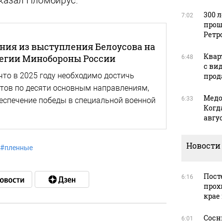
 сказал Пломбирус.
300 
7:02
прош
Ретр
ния из выступления Белоусова на
Квар
легии Минобороны России
6:48
с ви
что в 2025 году необходимо достичь
прода
тов по десяти основным направлениям,
Медо
6:33
беспечение победы в специальной военной
Когд
авгус
Новости
#
пленные
Пост
6:16
прох
крае
Сосн
6:01