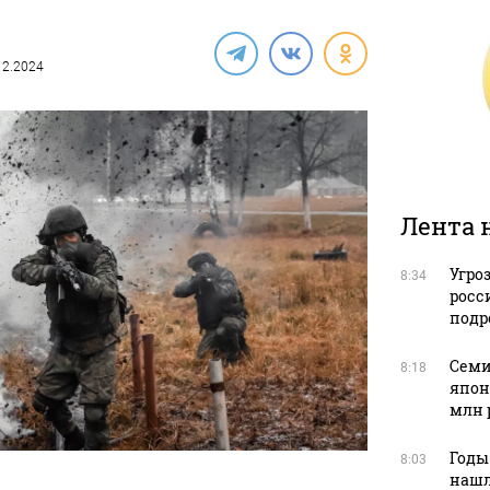
.12.2024
Лента 
Угро
8:34
росс
подр
Семи
8:18
япон
млн 
Годы
8:03
нашл