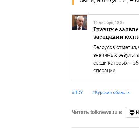
были, и я сдался", –
16 декабря, 18:35
Главные заявле
заседании кол
Белоусов отметил, 
значимых результа
среди которых – о
операции
#
ВСУ
#
Курская область
Читать tolknews.ru в