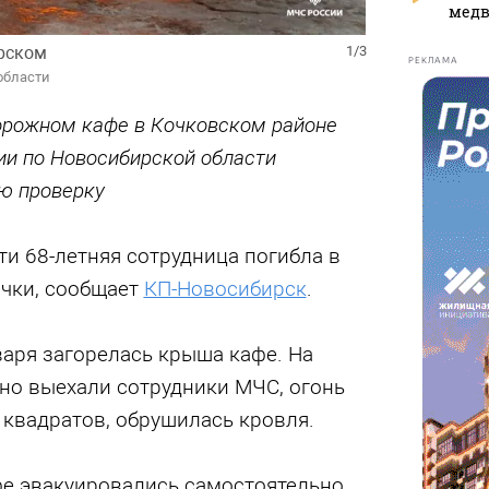
медв
рском
1/3
РЕКЛАМА
области
орожном кафе в Кочковском районе
ии по Новосибирской области
ю проверку
и 68-летняя сотрудница погибла в
очки, сообщает
КП-Новосибирск
.
варя загорелась крыша кафе. На
но выехали сотрудники МЧС, огонь
 квадратов, обрушилась кровля.
фе эвакуировались самостоятельно,