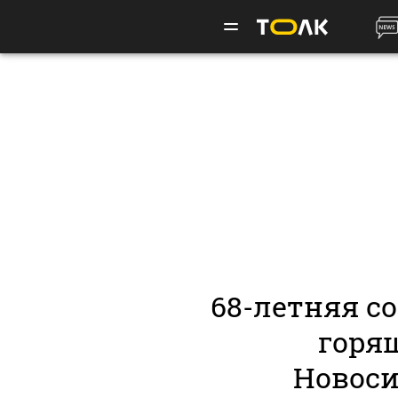
68-летняя с
горя
Новоси