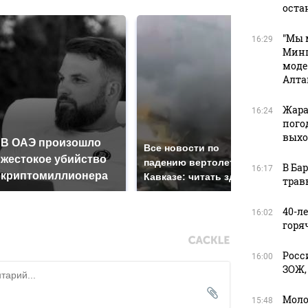
оста
"Мы 
16:29
Минп
моде
Алта
Жара
16:24
пого
вых
В ОАЭ произошло
Так
Все новости по
жестокое убийство
был
падению вертолета на
В Ба
16:17
криптомиллионера
жда
Кавказе: читать здесь
трав
40-л
16:02
горя
Росс
16:00
ЗОЖ,
Моло
15:48