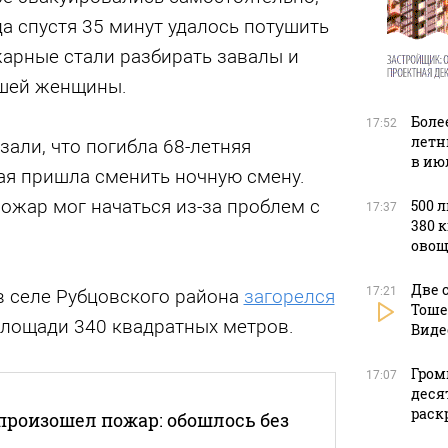
да спустя 35 минут удалось потушить
жарные стали разбирать завалы и
бшей женщины.
Боле
17:52
летн
али, что погибла 68-летняя
в ию
ая пришла сменить ночную смену.
пожар мог начаться из-за проблем с
500 
17:37
380 
овощ
Две 
17:21
в селе Рубцовского района
загорелся
Тоше
площади 340 квадратных метров.
Виде
Гром
17:07
деся
раск
 произошел пожар: обошлось без