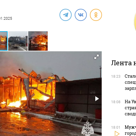
.01.2025
Лента 
Стал
18:23
спец
зарп
На У
18:08
стра
свод
Мужч
18:01
горо