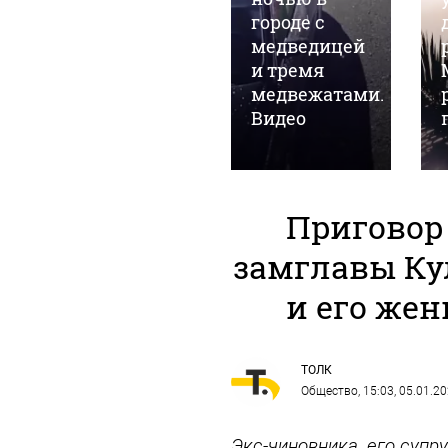
с врио главы
городе с
Шебекинского
медведицей
округа попал
и тремя
под атаку
медвежатами.
FPV-дрона
Видео
Приговор 
замглавы Ку
и его жен
ТОЛК
Общество
, 15:03, 05.01.2
Экс-чиновника, его супру