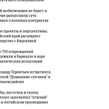
меи:
погиб после
с врио главы
й мобилизации не будет: в
нескольких
Шебекинского
уме разъяснили суть
ала о
часов в
округа попал
авок о военных контрактах
них
раскаленном
под атаку
автомобиле
FPV-дрона
е проекты и перспективы:
йский край расширяет
нерство с Киргизией
е 700 повреждений
ружили в Барнауле в ходе
авлических испытаний
сандр Терентьев встретился
уппой "Домашние супчики" в
льном районе
бы, ласточки и скопы:
толог запечатлел "птичий"
 в Алтайском заповеднике