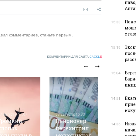
наво
Алта
Пенс
15:33
моше
с га
авил комментариев, станьте первым.
Экск
15:19
посл
КОММЕНТАРИИ ДЛЯ САЙТА
CACKL
E
расс
Бере
15:04
Барн
иниц
Екат
14:51
прие
07 августа, 1
иску
Экскурс
7 августа, 17:07
07 августа, 15:33
Громкий
Пенсионер
из
Нюан
14:36
хлопок
перехитрил
Кислов
нача
услышали в
мошенников
умер по
депу