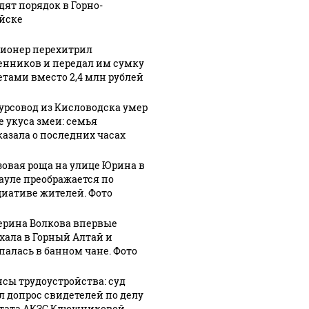
дят порядок в Горно-
йске
ионер перехитрил
нников и передал им сумку
зетами вместо 2,4 млн рублей
урсовод из Кисловодска умер
е укуса змеи: семья
казала о последних часах
зовая роща на улице Юрина в
ауле преображается по
иативе жителей. Фото
ерина Волкова впервые
хала в Горный Алтай и
5:19
палась в банном чане. Фото
овод
07 августа, 13:24
сы трудоустройства: суд
одска
Четырехлетний
л допрос свидетелей по делу
07 августа, 12:28
сле
мальчик
Автомобиль
тата АКЗС Клюшниковой