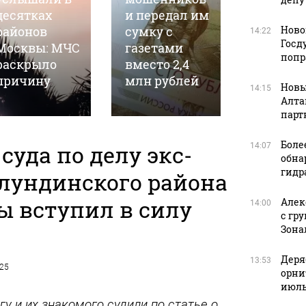
десятках
и передал им
укуса з
районов
сумку с
семья
Ново
14:22
Госд
Москвы: МЧС
газетами
рассказ
попр
раскрыло
вместо 2,4
послед
причину
млн рублей
часах
Новы
14:15
Алта
парт
Боле
суда по делу экс-
14:07
обна
гидр
лундинского района
ы вступил в силу
Алек
14:00
с гр
Зона
Деря
13:53
025
орни
июль
гу и их знакомого судили по статье о