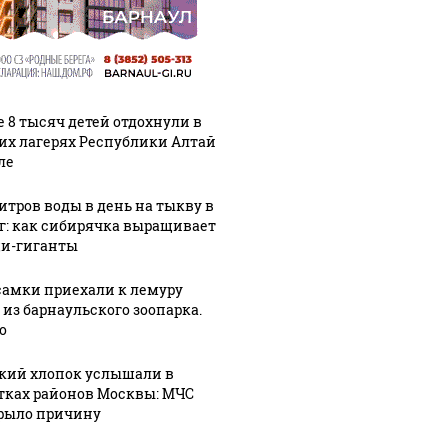
е 8 тысяч детей отдохнули в
их лагерях Республики Алтай
ле
литров воды в день на тыкву в
кг: как сибирячка выращивает
и-гиганты
самки приехали к лемуру
 из барнаульского зоопарка.
о
кий хлопок услышали в
тках районов Москвы: МЧС
рыло причину