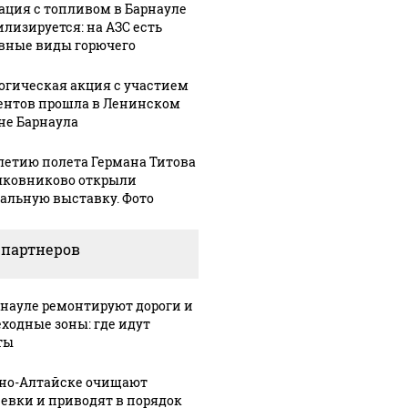
ация с топливом в Барнауле
илизируется: на АЗС есть
вные виды горючего
огическая акция с участием
ентов прошла в Ленинском
не Барнаула
-летию полета Германа Титова
лковниково открыли
альную выставку. Фото
 партнеров
рнауле ремонтируют дороги и
ходные зоны: где идут
ты
рно-Алтайске очищают
евки и приводят в порядок