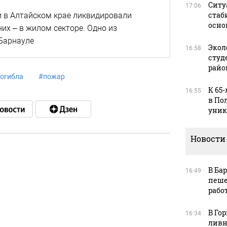
Ситу
17:06
стаб
и в Алтайском крае ликвидировали
осно
них – в жилом секторе. Одно из
Барнауле
Экол
16:58
студ
райо
огибла
#
пожар
К 65
16:55
в По
уник
Новости
в
В Ба
16:49
пеше
рабо
В Го
16:34
в
ливн