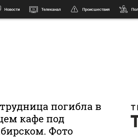
Новости
Телеканал
Происшествия
Пол
отрудница погибла в
щем кафе под
бирском. Фото