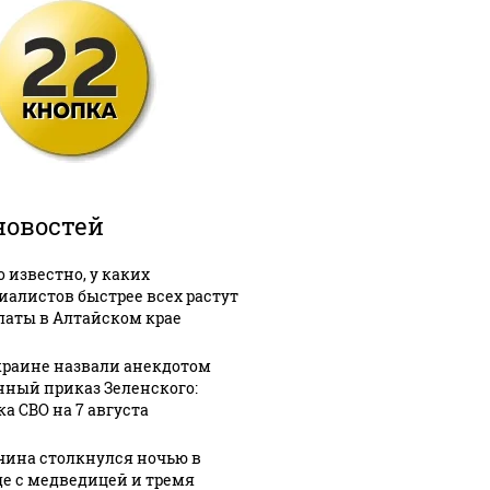
новостей
о известно, у каких
иалистов быстрее всех растут
латы в Алтайском крае
краине назвали анекдотом
нный приказ Зеленского:
ка СВО на 7 августа
ина столкнулся ночью в
де с медведицей и тремя