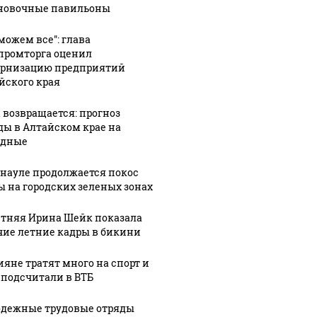
новочные павильоны
можем все": глава
ромторга оценил
рнизацию предприятий
йского края
 возвращается: прогноз
ды в Алтайском крае на
СМИ: В 
одные
их событий не
полице
В магазинах России
о с 1945: чего
машину
ажиотаж из-за этого
рнауле продолжается покос
ть всем нам?
подожг
продукта: что купить?
ы на городских зеленых зонах
етняя Ирина Шейк показала
чие летние кадры в бикини
ияне тратят много на спорт и
 подсчитали в ВТБ
дежные трудовые отряды