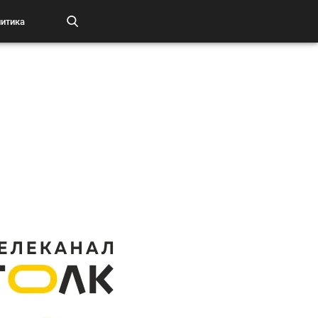
итика