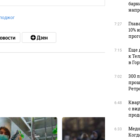
барн
напр
поджог
Глав
7:27
10% 
прог
Еще 
7:15
к Те
в Го
в
300 
7:02
прош
Ретр
Квар
6:48
в
с ви
прода
Медо
6:33
Когд