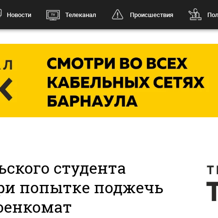
Новости
Телеканал
Происшествия
Пол
ьского студента
ри попытке поджечь
оенкомат