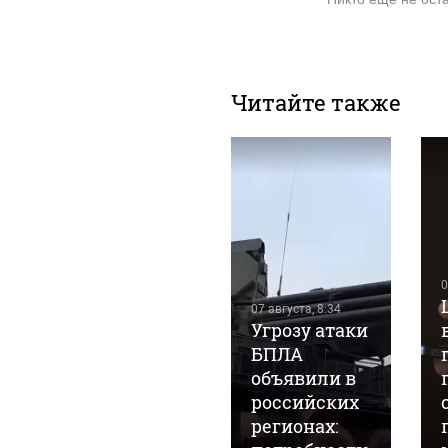
Читайте также
06 августа, 17:02
В Омске
автомобиль
0
влетел в
07 августа, 8:34
толпу
Угрозу атаки
пешеходов:
БПЛА
пострадали
объявили в
восемь
российских
человек.
регионах: