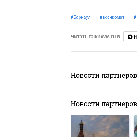
#
Барнаул
#
военкомат
#
Читать tolknews.ru в
Новости партнеро
Новости партнеро