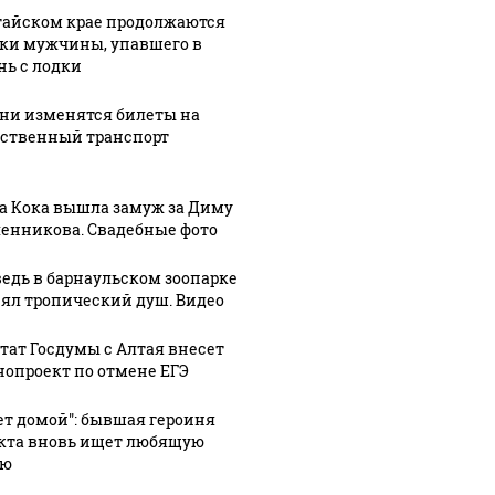
тайском крае продолжаются
ки мужчины, упавшего в
нь с лодки
ени изменятся билеты на
ственный транспорт
а Кока вышла замуж за Диму
енникова. Свадебные фото
06 августа, 17:02
едь в барнаульском зоопарке
В Омске
9:21
06 августа, 18:29
ял тропический душ. Видео
ал
Мужчина
автомобиль
сии
выпал из
влетел в
тат Госдумы с Алтая внесет
ия
лодки и
толпу
нопроект по отмене ЕГЭ
торного
исчез под
пешеходов:
та
водой на
пострадали
ет домой": бывшая героиня
в
кта вновь ищет любящую
Катуни в
восемь
ью
кой
Республике
человек.