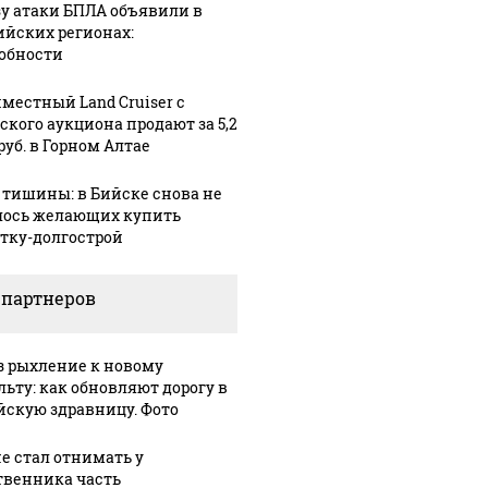
зу атаки БПЛА объявили в
ийских регионах:
обности
местный Land Cruiser с
ского аукциона продают за 5,2
руб. в Горном Алтае
 тишины: в Бийске снова не
ось желающих купить
тку-долгострой
 партнеров
з рыхление к новому
льту: как обновляют дорогу в
йскую здравницу. Фото
не стал отнимать у
твенника часть