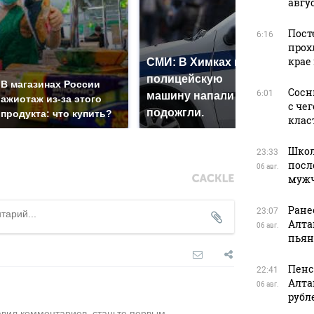
авгус
Пост
6:16
прох
крае
СМИ: В Химках на
полицейскую
Где
В магазинах России
Сосн
6:01
машину напали и
пре
ажиотаж из-за этого
с че
подожгли.
Рос
продукта: что купить?
клас
Школ
23:33
посл
06 авг.
муж
Ране
23:07
Алта
06 авг.
пьян
Пенс
22:41
Алта
06 авг.
рубл
авил комментариев, станьте первым.