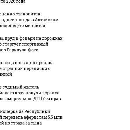
те 2026 года
епенно становится
ладнее: погода в Алтайском
 наконец-то меняется
 будет встреча
Такую зиму в России
На Урал
ы, пруд и фонари на дорожках:
зидентов США и
никто не ждал: как
были у
го стартует спортивный
сии: Европа?
так?!
миллио
тер Барнаула. Фото
ьница внезапно пропала
е странной переписки с
чиной
е судимый житель
йского края получил срок за
ое смертельное ДТП без прав
ионерка из Республики
й перевела аферистам 5,5 млн
ей из страха за сына