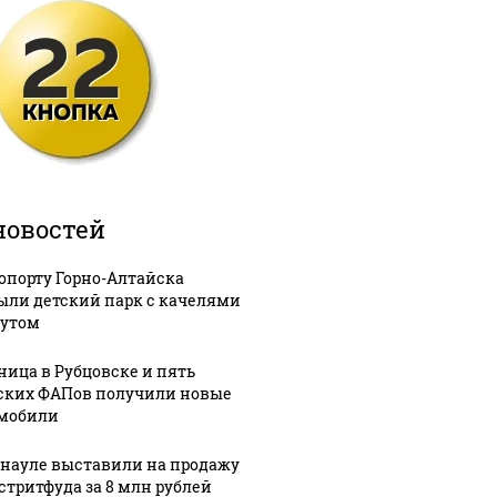
новостей
ропорту Горно-Алтайска
ыли детский парк с качелями
тутом
ница в Рубцовске и пять
ских ФАПов получили новые
мобили
рнауле выставили на продажу
 стритфуда за 8 млн рублей