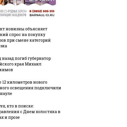
кт новизны объясняет
кий спрос на покупку
ров при смене категорий
эка
д назад погиб губернатор
йского края Михаил
кимов
е 12 километров нового
ного освещения подключили
рнауле
ех, кто в поиске:
равления с Днем холостяка в
ах и прозе