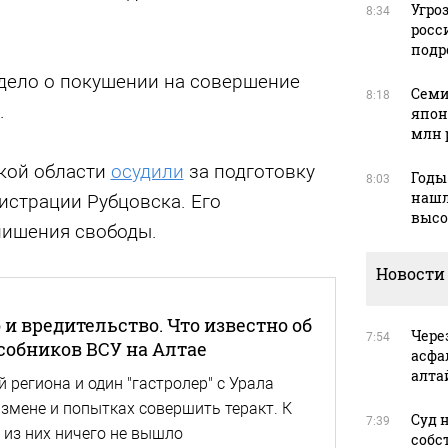
Угро
8:34
росс
подр
дело о покушении на совершение
Семи
8:18
.
япон
млн 
кой области
осудили
за подготовку
Годы
8:03
нашл
истрации Рубцовска. Его
высо
лишения свободы.
Новости
и вредительство. Что известно об
Чере
7:54
собников ВСУ на Алтае
асфа
алта
 региона и один "гастролер" с Урала
змене и попытках совершить теракт. К
Суд 
7:39
о из них ничего не вышло
собс