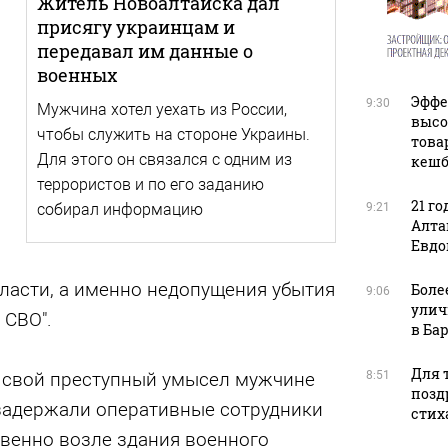
Житель Новоалтайска дал
присягу украинцам и
передавал им данные о
военных
Эффе
9:30
Мужчина хотел уехать из России,
высо
чтобы служить на стороне Украины.
това
Для этого он связался с одним из
кешб
террористов и по его заданию
21 го
собирал информацию
9:21
Алта
Евдо
ласти, а именно недопущения убытия
Боле
9:06
улич
 СВО".
в Ба
Для т
 свой преступный умысел мужчине
8:51
позд
о задержали оперативные сотрудники
стих
венно возле здания военного