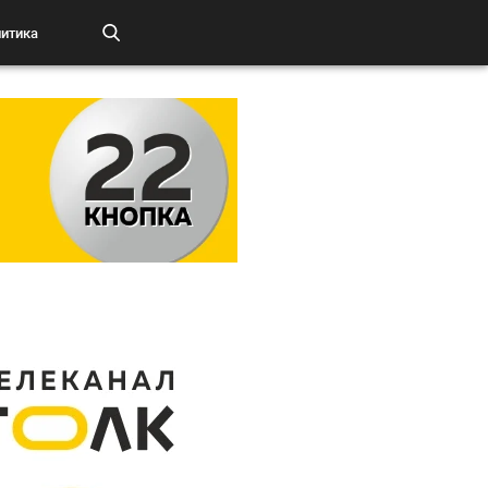
итика