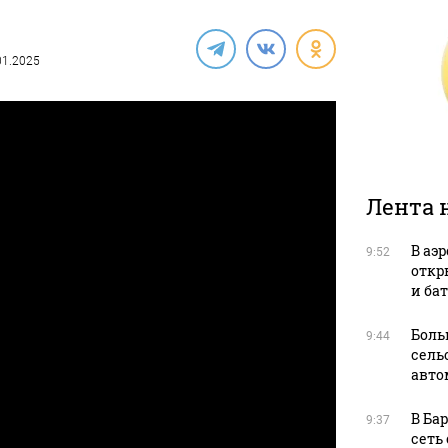
.01.2025
Лента 
В аэ
9:52
откр
и ба
Боль
9:44
сель
авто
В Ба
9:37
сеть