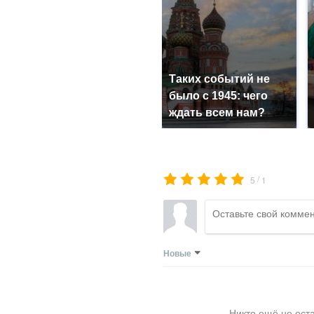
Таких событий не
было с 1945: чего
ждать всем нам?
/
5
1
Новые
Никто ещё не ост