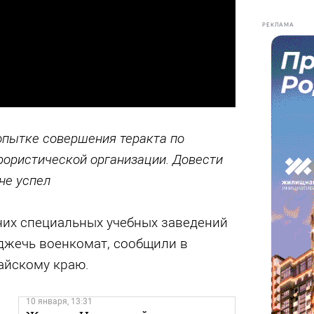
РЕКЛАМА
пытке совершения теракта по
рористической организации. Довести
не успел
них специальных учебных заведений
джечь военкомат, сообщили в
айскому краю.
10 января, 13:31