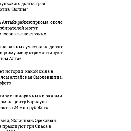
аульского долгостроя
отив "Волны"
а Алтайкрайизбиркома: около
избирателей могут
олосовать электронно
два важных участка на дороге
лецкому озеру отремонтируют
рном Алтае
лет истории: какой была в
лом алтайская Смоленщина.
офото
тиру с панорамными окнами
дом на центр Барнаула
ют за 24 млн руб. Фото
вый, Яблочный, Ореховый.
а празднуют три Спаса в