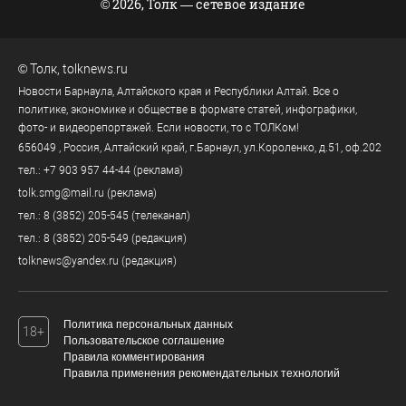
© 2026, Толк — сетевое издание
©
Толк
,
tolknews.ru
Новости Барнаула, Алтайского края и Республики Алтай. Все о
политике, экономике и обществе в формате статей, инфографики,
фото- и видеорепортажей. Если новости, то с ТОЛКом!
656049
, Россия, Алтайский край, г.
Барнаул
,
ул.Короленко, д.51, оф.202
тел.:
+7 903 957 44-44
(реклама)
tolk.smg@mail.ru
(реклама)
тел.:
8 (3852) 205-545
(телеканал)
тел.:
8 (3852) 205-549
(редакция)
tolknews@yandex.ru
(редакция)
Политика персональных данных
18+
Пользовательское соглашение
Правила комментирования
Правила применения рекомендательных технологий