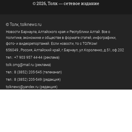
© 2026, Толк — сетевое издание
©
Толк
,
tolknews.ru
Новости Барнаула, Алтайского края и Республики Алтай. Все о
политике, экономике и обществе в формате статей, инфографики,
фото- и видеорепортажей. Если новости, то с ТОЛКом!
656049
, Россия, Алтайский край, г.
Барнаул
,
ул.Короленко, д.51, оф.202
тел.:
+7 903 957 44-44
(реклама)
tolk.smg@mail.ru
(реклама)
тел.:
8 (3852) 205-545
(телеканал)
тел.:
8 (3852) 205-549
(редакция)
tolknews@yandex.ru
(редакция)
Политика персональных данных
18+
Пользовательское соглашение
Правила комментирования
Правила применения рекомендательных технологий