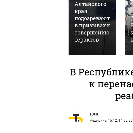
мошенников
Алтайского
и передал им
края
сумку с
подозревают
газетами
в призывах к
вместо 2,4
совершению
млн рублей
терактов
В Республик
к перена
реа
ТОЛК
Медицина
, 15:12, 14.02.2