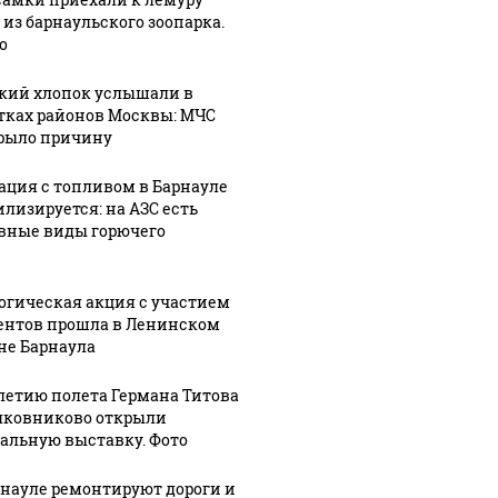
 из барнаульского зоопарка.
о
кий хлопок услышали в
тках районов Москвы: МЧС
рыло причину
ация с топливом в Барнауле
илизируется: на АЗС есть
вные виды горючего
огическая акция с участием
ентов прошла в Ленинском
не Барнаула
-летию полета Германа Титова
лковниково открыли
альную выставку. Фото
рнауле ремонтируют дороги и