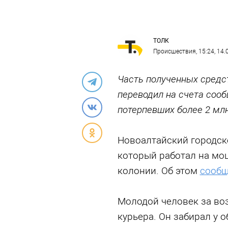
ТОЛК
Происшествия
, 15:24, 14
Часть полученных средст
переводил на счета сооб
потерпевших более 2 мл
Новоалтайский городско
который работал на мош
колонии. Об этом
сооб
Молодой человек за во
курьера. Он забирал у 