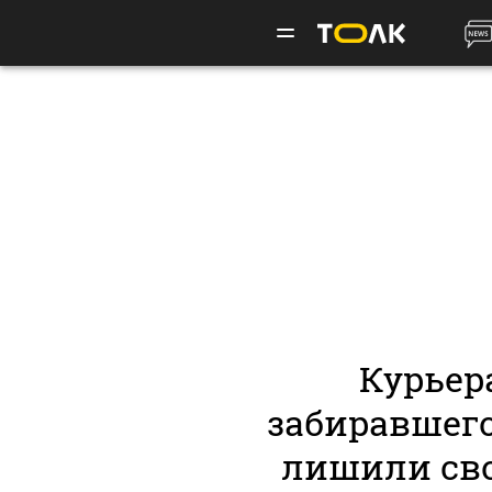
Курьер
забиравшего
лишили св