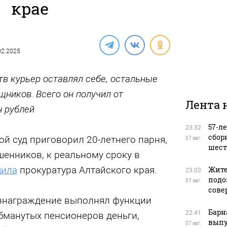
крае
.02.2025
в курьер оставлял себе, остальные
щников. Всего он получил от
Лента 
н рублей
57-л
23:32
сбор
й суд приговорил 20-летнего парня,
07 авг.
шест
енников, к реальному сроку в
щила
прокуратура Алтайского края.
Жите
23:03
подо
07 авг.
сове
знаграждение выполнял функции
Барн
22:41
обманутых пенсионеров деньги,
выпу
07 авг.