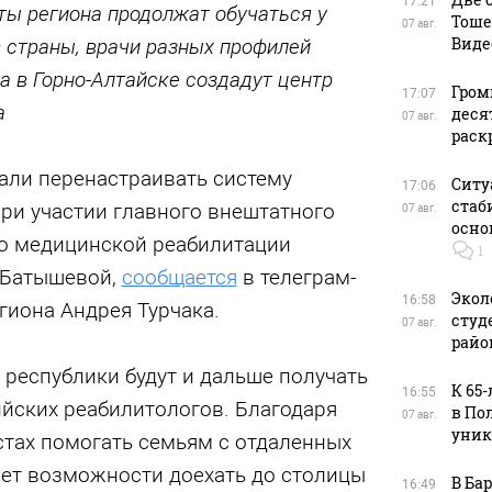
17:21
ы региона продолжат обучаться у
Тоше
07 авг.
Виде
 страны, врачи разных профилей
 а в Горно-Алтайске создадут центр
Гром
17:07
а
деся
07 авг.
раск
али перенастраивать систему
Ситу
17:06
стаб
ри участии главного внештатного
07 авг.
осно
по медицинской реабилитации
1
 Батышевой,
сообщается
в телеграм-
Экол
16:58
гиона Андрея Турчака.
студ
07 авг.
райо
 республики будут и дальше получать
К 65
16:55
ийских реабилитологов. Благодаря
в По
07 авг.
уник
стах помогать семьям с отдаленных
нет возможности доехать до столицы
В Ба
16:49