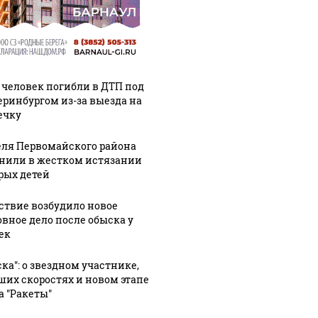
 человек погибли в ДТП под
еринбургом из-за выезда на
ечку
ля Первомайского района
нили в жестком истязании
рых детей
ствие возбудило новое
овное дело после обыска у
ек
ска": о звездном участнике,
ших скоростях и новом этапе
а "Ракеты"