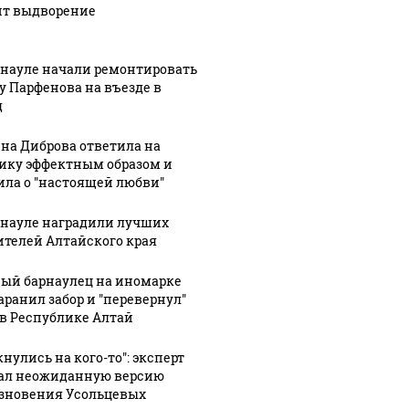
ит выдворение
рнауле начали ремонтировать
у Парфенова на въезде в
д
на Диброва ответила на
ику эффектным образом и
ила о "настоящей любви"
рнауле наградили лучших
ителей Алтайского края
ый барнаулец на иномарке
аранил забор и "перевернул"
 в Республике Алтай
нулись на кого-то": эксперт
8:01
07 августа, 17:07
07 августа, 15:33
1
а
Громкий
Пенсионер
ал неожиданную версию
зновения Усольцевых
улся
хлопок
перехитрил