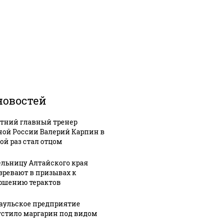
новостей
етний главный тренер
ной России Валерий Карпин в
ой раз стал отцом
льницу Алтайского края
зревают в призывах к
ршению терактов
аульское предприятие
стило маргарин под видом