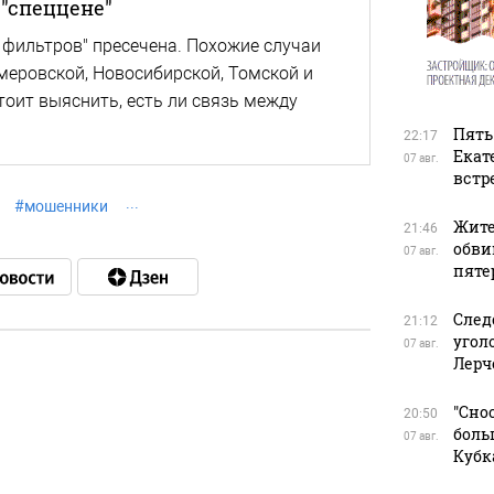
"спеццене"
 фильтров" пресечена. Похожие случаи
меровской, Новосибирской, Томской и
тоит выяснить, есть ли связь между
Пять
22:17
Екат
07 авг.
встр
#
мошенники
Жите
21:46
обви
07 авг.
пяте
След
21:12
угол
07 авг.
Лерч
в
"Сно
20:50
боль
07 авг.
Кубк