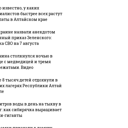
в
услышали в
мошенников
о известно, у каких
десятках
и передал им
иалистов быстрее всех растут
ицей
районов
сумку с
латы в Алтайском крае
Москвы: МЧС
газетами
атами.
раскрыло
вместо 2,4
краине назвали анекдотом
причину
млн рублей
нный приказ Зеленского:
ка СВО на 7 августа
ина столкнулся ночью в
де с медведицей и тремя
ежатами. Видео
е 8 тысяч детей отдохнули в
их лагерях Республики Алтай
ле
литров воды в день на тыкву в
кг: как сибирячка выращивает
и-гиганты
самки приехали к лемуру