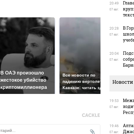
Глав
20:49
в
круп
07 авг.
текс
В Го
20:28
школ
07 авг.
учеб
Подс
20:04
собр
07 авг.
Барн
В ОАЭ произошло
Так
Все новости по
жестокое убийство
был
Новости
падению вертолета на
криптомиллионера
жда
Кавказе: читать здесь
Межп
19:53
ходи
07 авг.
Респ
Алта
19:46
Джас
07 авг.