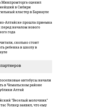
а Минпромторга оценил
нейший в Сибири
тильный кластер в Барнауле
рно-Алтайске прошла приемка
 перед началом нового
ного года
читали, сколько стоит
ать ребенка в школу в
ауле
СМИ: В 
их событий не
полице
В магазинах России
о с 1945: чего
машину
 партнеров
ажиотаж из-за этого
ть всем нам?
подожг
продукта: что купить?
оселковые автобусы начали
ть в Чемальском районе
ублики Алтай
йский "Веселый молочник"
тас Уолкер заявил, что ему