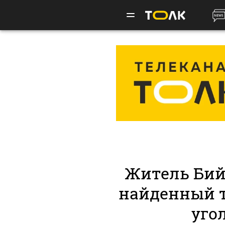
Житель Бий
найденный т
уго