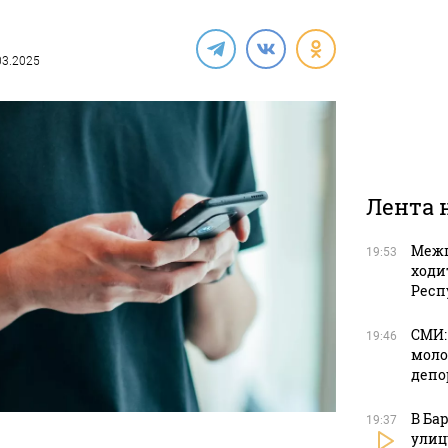
.03.2025
Лента 
Межп
19:53
ходи
Респ
СМИ:
19:46
моло
депо
В Ба
19:37
улиц