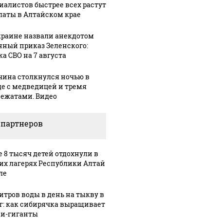
иалистов быстрее всех растут
латы в Алтайском крае
краине назвали анекдотом
нный приказ Зеленского:
ка СВО на 7 августа
ина столкнулся ночью в
де с медведицей и тремя
ежатами. Видео
 партнеров
е 8 тысяч детей отдохнули в
их лагерях Республики Алтай
ле
литров воды в день на тыкву в
кг: как сибирячка выращивает
и-гиганты