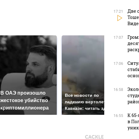
Две 
17:21
Тоше
в
Виде
Гром
17:07
деся
раск
Ситу
17:06
стаб
осно
Экол
16:58
В ОАЭ произошло
Так
студ
Все новости по
жестокое убийство
был
райо
падению вертолета на
криптомиллионера
жда
Кавказе: читать здесь
К 65
16:55
в По
уник