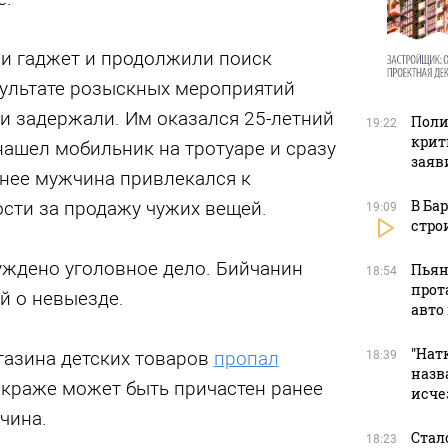
и гаджет и продолжили поиск
ультате розыскных мероприятий
и задержали. Им оказался 25-летний
Поли
19:22
крит
нашел мобильник на тротуаре и сразу
заяв
анее мужчина привлекался к
В Ба
сти за продажу чужих вещей.
19:09
стро
уждено уголовное дело. Бийчанин
Пьян
18:54
прот
й о невыезде.
авто
"Натк
газина детских товаров
пропал
18:39
назв
К краже может быть причастен ранее
исче
чина.
Стал
18:23