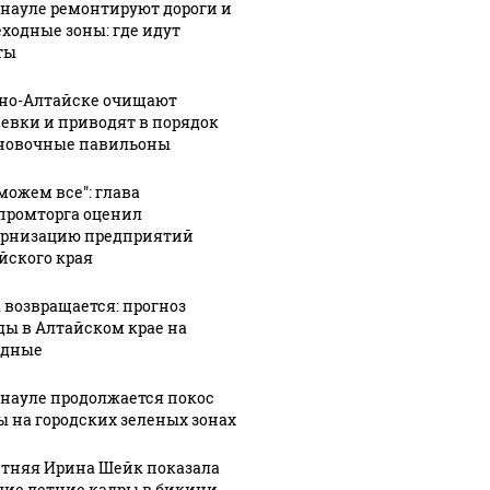
рнауле ремонтируют дороги и
ходные зоны: где идут
ты
рно-Алтайске очищают
евки и приводят в порядок
новочные павильоны
можем все": глава
ромторга оценил
рнизацию предприятий
йского края
 возвращается: прогноз
ды в Алтайском крае на
одные
рнауле продолжается покос
ы на городских зеленых зонах
07 августа, 15:19
етняя Ирина Шейк показала
Экскурсовод
чие летние кадры в бикини