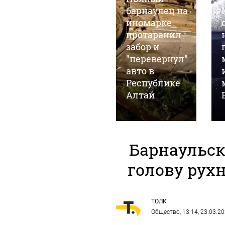
0
барнаулец на
07 августа, 13:24
Четырехлетний
иномарке
мальчик
протаранил
погиб после
забор и
нескольких
"перевернул"
часов в
авто в
раскаленном
Республике
автомобиле
Алтай
Барнаульск
голову рух
ТОЛК
Общество
, 13:14, 23.03.2