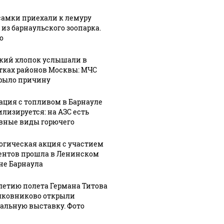
самки приехали к лемуру
 из барнаульского зоопарка.
о
кий хлопок услышали в
тках районов Москвы: МЧС
рыло причину
ация с топливом в Барнауле
илизируется: на АЗС есть
вные виды горючего
СМИ: В 
огическая акция с участием
их событий не
полице
ентов прошла в Ленинском
В магазинах России
о с 1945: чего
машину
не Барнаула
ажиотаж из-за этого
ть всем нам?
подожг
продукта: что купить?
-летию полета Германа Титова
лковниково открыли
альную выставку. Фото