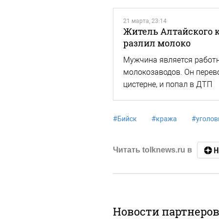
21 марта, 23:14
Житель Алтайского кр
разлил молоко
Мужчина является работн
молокозаводов. Он перев
цистерне, и попал в ДТП
#
Бийск
#
кража
#
уголов
Читать tolknews.ru в
Новости партнеро