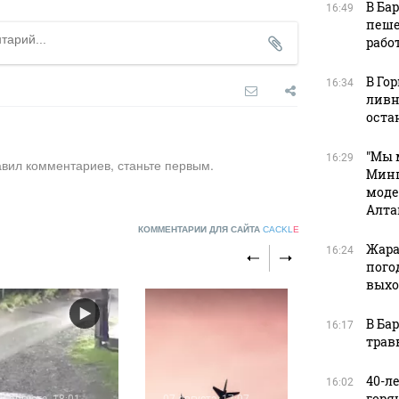
В Ба
16:49
пеше
рабо
В Го
16:34
ливн
оста
"Мы 
16:29
авил комментариев, станьте первым.
Минп
моде
Алта
КОММЕНТАРИИ ДЛЯ САЙТА
CACKL
E
Жара
16:24
пого
вых
В Ба
16:17
трав
40-л
16:02
горя