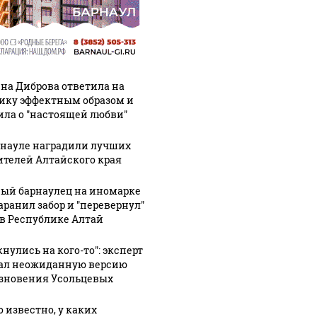
на Диброва ответила на
ику эффектным образом и
ила о "настоящей любви"
рнауле наградили лучших
ителей Алтайского края
ый барнаулец на иномарке
аранил забор и "перевернул"
 в Республике Алтай
нулись на кого-то": эксперт
ал неожиданную версию
зновения Усольцевых
о известно, у каких