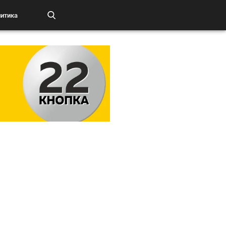
итика