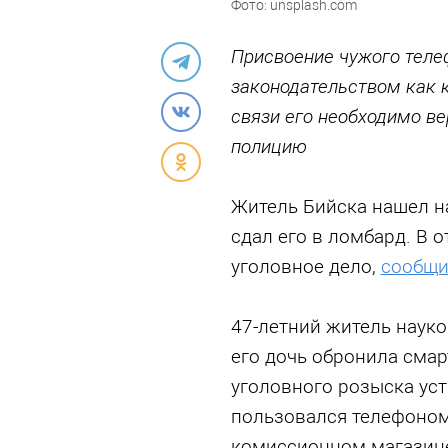
Фото: unsplash.com
Присвоение чужого теле
законодательством как к
связи его необходимо ве
полицию
Житель Бийска нашел н
сдал его в ломбард. В 
уголовное дело,
сообщи
47-летний житель науко
его дочь обронила сма
уголовного розыска ус
пользовался телефоном.
комиссионном магазин