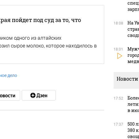
спец
зарп
ая пойдет под суд за то, что
На У
18:08
стра
свод
иком одного из алтайских
озил сырое молоко, которое находилось в
Мужч
18:01
горо
медв
ное дело
Новости
Боле
17:52
летн
в ию
500 
17:37
380 
в
овощ