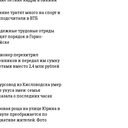
5:33
1
нер
из
07 августа, 13:24
трил
Кисловодска
Четырехлетни
ияне тратят много на спорт и
 подсчитали в ВТБ
иков
умер после
мальчик
ал им
укуса змеи:
погиб после
дежные трудовые отряды
семья
нескольких
дят порядок в Горно-
и
рассказала о
часов в
йске
,4
последних
раскаленном
блей
часах
автомобиле
ионер перехитрил
нников и передал им сумку
зетами вместо 2,4 млн рублей
урсовод из Кисловодска умер
е укуса змеи: семья
казала о последних часах
зовая роща на улице Юрина в
ауле преображается по
иативе жителей. Фото