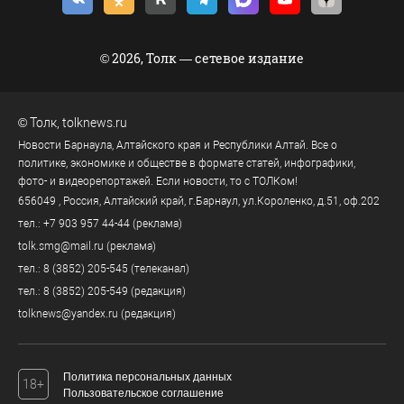
© 2026, Толк — сетевое издание
©
Толк
,
tolknews.ru
Новости Барнаула, Алтайского края и Республики Алтай. Все о
политике, экономике и обществе в формате статей, инфографики,
фото- и видеорепортажей. Если новости, то с ТОЛКом!
656049
, Россия, Алтайский край, г.
Барнаул
,
ул.Короленко, д.51, оф.202
тел.:
+7 903 957 44-44
(реклама)
tolk.smg@mail.ru
(реклама)
тел.:
8 (3852) 205-545
(телеканал)
тел.:
8 (3852) 205-549
(редакция)
tolknews@yandex.ru
(редакция)
Политика персональных данных
18+
Пользовательское соглашение