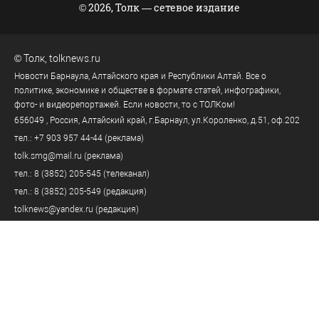
© 2026, Толк — сетевое издание
©
Толк
,
tolknews.ru
Новости Барнаула, Алтайского края и Республики Алтай. Все о
политике, экономике и обществе в формате статей, инфографики,
фото- и видеорепортажей. Если новости, то с ТОЛКом!
656049
, Россия, Алтайский край, г.
Барнаул
,
ул.Короленко, д.51, оф.202
тел.:
+7 903 957 44-44
(реклама)
tolk.smg@mail.ru
(реклама)
тел.:
8 (3852) 205-545
(телеканал)
тел.:
8 (3852) 205-549
(редакция)
tolknews@yandex.ru
(редакция)
Политика персональных данных
18+
Пользовательское соглашение
Правила комментирования
Правила применения рекомендательных технологий