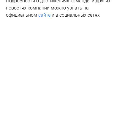
Подробности о достижениях команды и других
новостях компании можно узнать на
официальном
сайте
и в социальных сетях
"Ростелекома".
2W5zFGC53EQ
Рекламодатель: ПАО "Ростелеком", ИНН 7707049388
РЕКЛАМА.
Новости партнеров