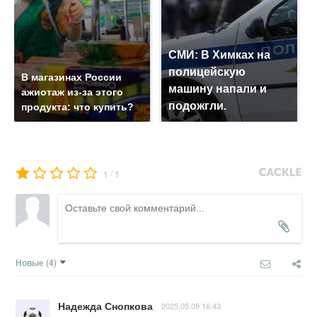
СМИ: В Химках на
полицейскую
В магазинах России
машину напали и
ажиотаж из-за этого
подожгли.
продукта: что купить?
/
1
1
Новые
(4)
Надежда Снопкова
2025.05.09 16:43